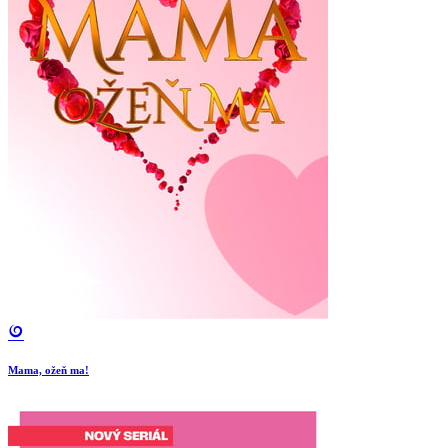
Mama, ožeň ma!