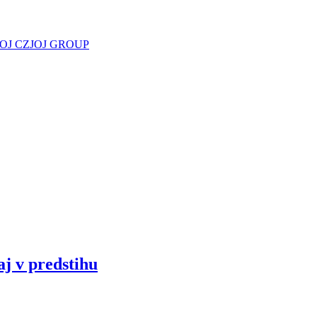
JOJ CZ
JOJ GROUP
aj v predstihu