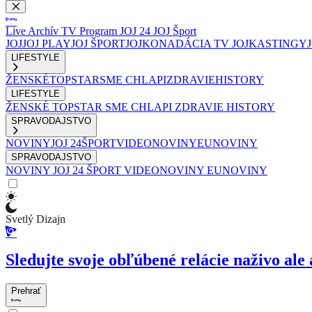
Live
Archív
TV Program
JOJ 24
JOJ Šport
JOJ
JOJ PLAY
JOJ ŠPORT
JOJKO
NADÁCIA TV JOJ
KASTINGY
LIFESTYLE
ŽENSKÉ
TOPSTAR
SME CHLAPI
ZDRAVIE
HISTORY
LIFESTYLE
ŽENSKÉ
TOPSTAR
SME CHLAPI
ZDRAVIE
HISTORY
SPRAVODAJSTVO
NOVINY
JOJ 24
ŠPORT
VIDEONOVINY
EUNOVINY
SPRAVODAJSTVO
NOVINY
JOJ 24
ŠPORT
VIDEONOVINY
EUNOVINY
Svetlý Dizajn
Sledujte svoje obľúbené relácie naživo ale 
Prehrať