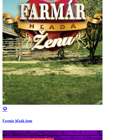
Farmár hľadá ženu