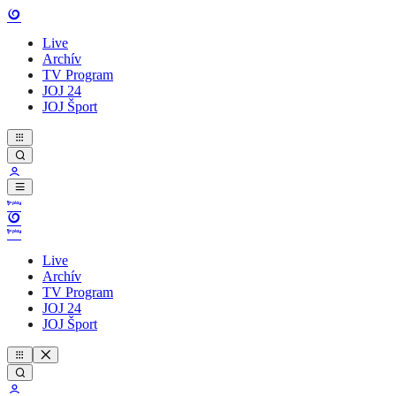
Live
Archív
TV Program
JOJ 24
JOJ Šport
Live
Archív
TV Program
JOJ 24
JOJ Šport