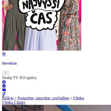
Najvyšší čas
Sleduj TV JOJ správy
Relácie
»
Postavíme, opravíme, zveľadíme
»
Všetko
Všetko
Články