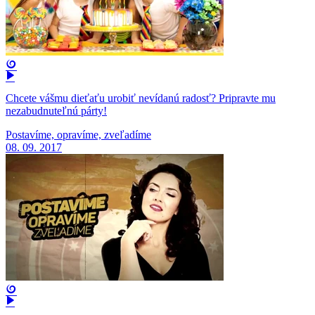
Chcete vášmu dieťaťu urobiť nevídanú radosť? Pripravte mu
nezabudnuteľnú párty!
Postavíme, opravíme, zveľadíme
08. 09. 2017