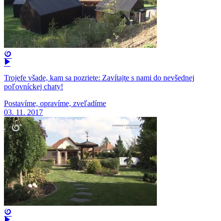
Trojefe všade, kam sa pozriete: Zavítajte s nami do nevšednej
poľovníckej chaty!
Postavíme, opravíme, zveľadíme
03. 11. 2017