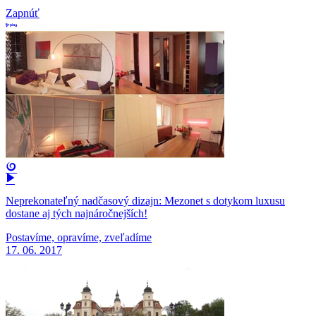
Zapnúť
Neprekonateľný nadčasový dizajn: Mezonet s dotykom luxusu
dostane aj tých najnáročnejších!
Postavíme, opravíme, zveľadíme
17. 06. 2017