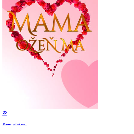
Mama, ožeň ma!