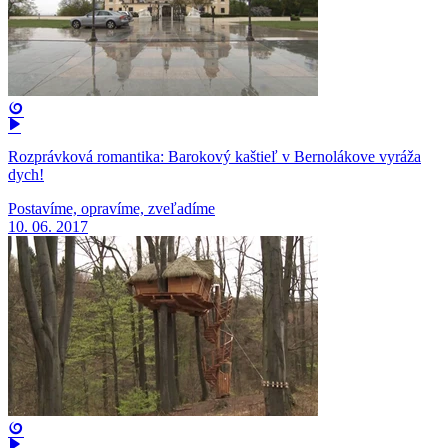
Rozprávková romantika: Barokový kaštieľ v Bernolákove vyráža
dych!
Postavíme, opravíme, zveľadíme
10. 06. 2017