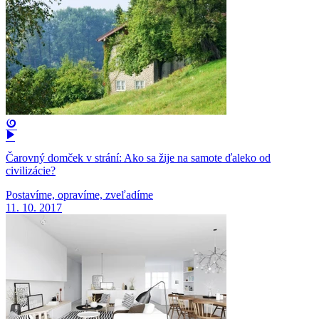
Čarovný domček v strání: Ako sa žije na samote ďaleko od
civilizácie?
Postavíme, opravíme, zveľadíme
11. 10. 2017