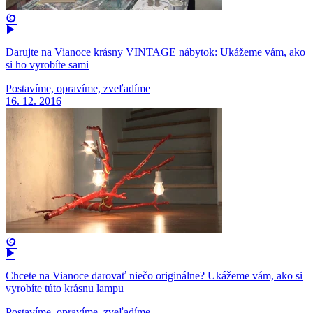
Darujte na Vianoce krásny VINTAGE nábytok: Ukážeme vám, ako
si ho vyrobíte sami
Postavíme, opravíme, zveľadíme
16. 12. 2016
Chcete na Vianoce darovať niečo originálne? Ukážeme vám, ako si
vyrobíte túto krásnu lampu
Postavíme, opravíme, zveľadíme