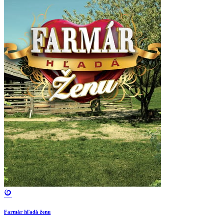
Farmár hľadá ženu