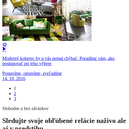
Moderný koberec by u vás nemal chýbať: Poradíme vám, ako
postupovať pri jeho výbere
Postavíme, opravíme, zveľadíme
14. 10. 2016
1
2
3
Slobodne a bez záväzkov
Sledujte svoje obľúbené relácie naživo ale
aj v predstihu