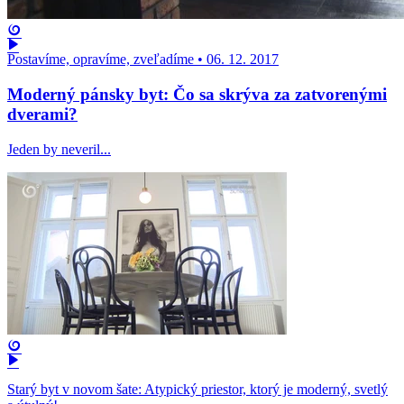
Postavíme, opravíme, zveľadíme
•
06. 12. 2017
Moderný pánsky byt: Čo sa skrýva za zatvorenými
dverami?
Jeden by neveril...
Starý byt v novom šate: Atypický priestor, ktorý je moderný, svetlý