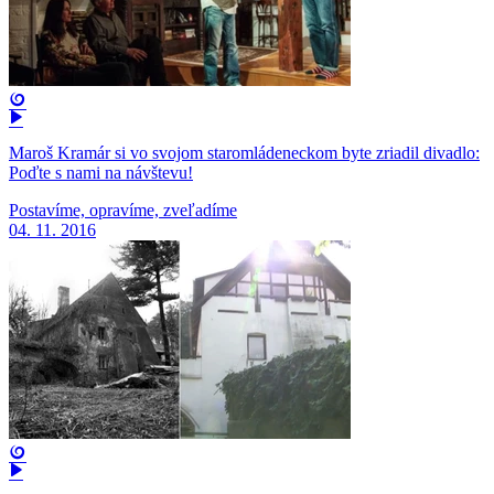
Maroš Kramár si vo svojom staromládeneckom byte zriadil divadlo:
Poďte s nami na návštevu!
Postavíme, opravíme, zveľadíme
04. 11. 2016