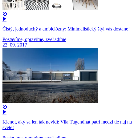
Čistý, jednoduchý a ambiciózny: Minimalistický štýl vás dostane!
Postavíme, opravíme, zveľadíme
22. 09. 2017
Klenot, aký sa len tak nevidí: Vila Tugendhat patrí medzi tie naj na
svete!
Postavíme, opravíme, zveľadíme