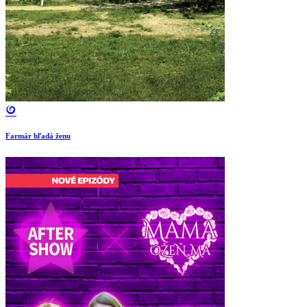
Farmár hľadá ženu