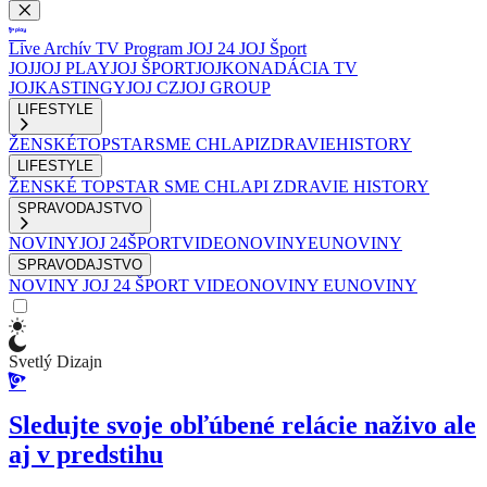
Live
Archív
TV Program
JOJ 24
JOJ Šport
JOJ
JOJ PLAY
JOJ ŠPORT
JOJKO
NADÁCIA TV
JOJ
KASTINGY
JOJ CZ
JOJ GROUP
LIFESTYLE
ŽENSKÉ
TOPSTAR
SME CHLAPI
ZDRAVIE
HISTORY
LIFESTYLE
ŽENSKÉ
TOPSTAR
SME CHLAPI
ZDRAVIE
HISTORY
SPRAVODAJSTVO
NOVINY
JOJ 24
ŠPORT
VIDEONOVINY
EUNOVINY
SPRAVODAJSTVO
NOVINY
JOJ 24
ŠPORT
VIDEONOVINY
EUNOVINY
Svetlý Dizajn
Sledujte svoje obľúbené relácie naživo ale
aj v predstihu