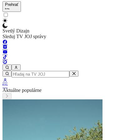
Prehrať
Svetlý Dizajn
Sleduj TV JOJ správy
Aktuálne populárne