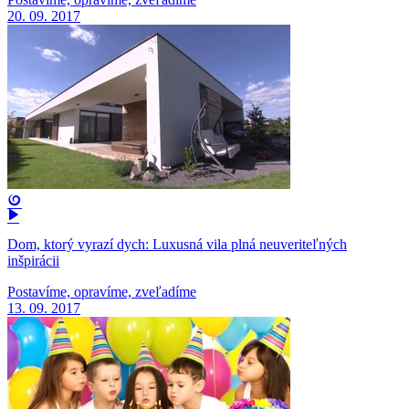
20. 09. 2017
Dom, ktorý vyrazí dych: Luxusná vila plná neuveriteľných
inšpirácii
Postavíme, opravíme, zveľadíme
13. 09. 2017