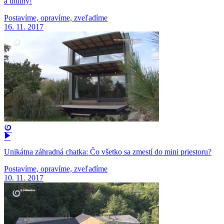
a útulný!
Postavíme, opravíme, zveľadíme
16. 11. 2017
Unikátna záhradná chatka: Čo všetko sa zmestí do mini priestoru?
Postavíme, opravíme, zveľadíme
10. 11. 2017