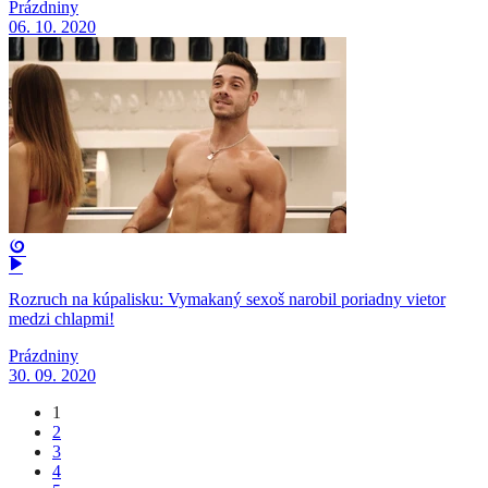
Prázdniny
06. 10. 2020
Rozruch na kúpalisku: Vymakaný sexoš narobil poriadny vietor
medzi chlapmi!
Prázdniny
30. 09. 2020
1
2
3
4