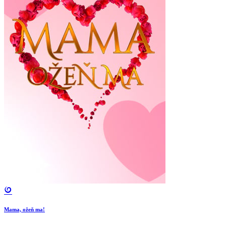
Mama, ožeň ma!