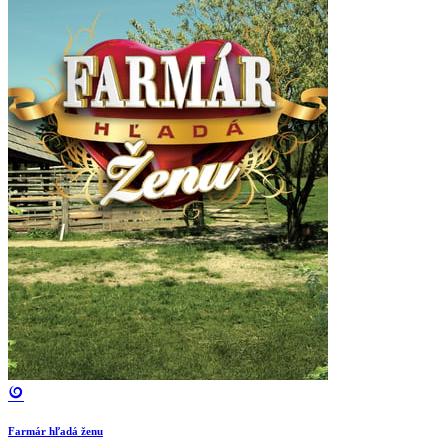
Farmár hľadá ženu