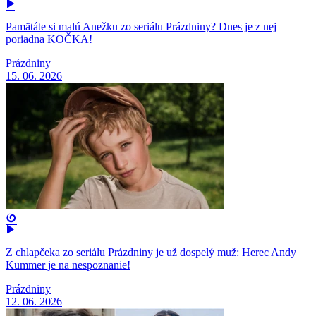
Pamätáte si malú Anežku zo seriálu Prázdniny? Dnes je z nej
poriadna KOČKA!
Prázdniny
15. 06. 2026
Z chlapčeka zo seriálu Prázdniny je už dospelý muž: Herec Andy
Kummer je na nespoznanie!
Prázdniny
12. 06. 2026