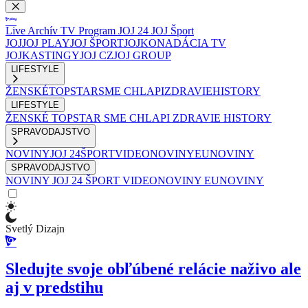
Live
Archív
TV Program
JOJ 24
JOJ Šport
JOJ
JOJ PLAY
JOJ ŠPORT
JOJKO
NADÁCIA TV
JOJ
KASTINGY
JOJ CZ
JOJ GROUP
LIFESTYLE
ŽENSKÉ
TOPSTAR
SME CHLAPI
ZDRAVIE
HISTORY
LIFESTYLE
ŽENSKÉ
TOPSTAR
SME CHLAPI
ZDRAVIE
HISTORY
SPRAVODAJSTVO
NOVINY
JOJ 24
ŠPORT
VIDEONOVINY
EUNOVINY
SPRAVODAJSTVO
NOVINY
JOJ 24
ŠPORT
VIDEONOVINY
EUNOVINY
Svetlý Dizajn
Sledujte svoje obľúbené relácie naživo ale
aj v predstihu