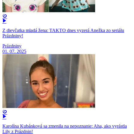
Z dievčatka mladá žena: TAKTO dnes vyzerá Anežka zo seriálu
Prázdniny!
Prázdniny
01. 07. 2025
Karolína Kubánková sa zmenila na nepoznanie: Aha, ako vyrástla
Lily z Prázdnin!