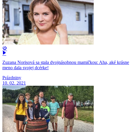
Zuzana Norisová sa stala dvojnásobnou mamičkou: Aha, aké krásne
meno dala svojej dcérke!
Prázdniny
10. 02. 2021