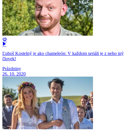
Ľuboš Kostelný je ako chameleón: V každom seriáli je z neho iný
človek!
Prázdniny
26. 10. 2020