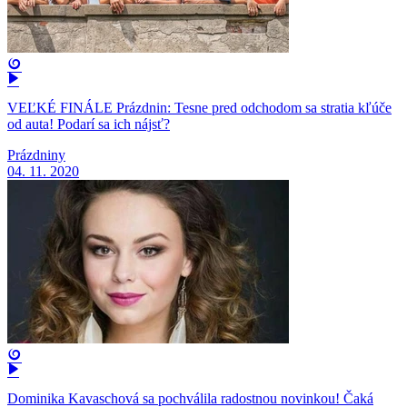
VEĽKÉ FINÁLE Prázdnin: Tesne pred odchodom sa stratia kľúče
od auta! Podarí sa ich nájsť?
Prázdniny
04. 11. 2020
Dominika Kavaschová sa pochválila radostnou novinkou! Čaká