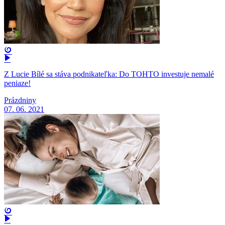
Z Lucie Bílé sa stáva podnikateľka: Do TOHTO investuje nemalé
peniaze!
Prázdniny
07. 06. 2021