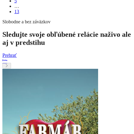
5
…
13
Slobodne a bez záväzkov
Sledujte svoje obľúbené relácie naživo ale
aj v predstihu
Prehrať