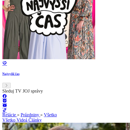
Najvyšší čas
Sleduj TV JOJ správy
Relácie
»
Prázdniny
»
Všetko
Všetko
Videá
Články