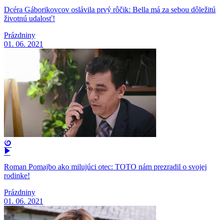
Dcéra Gáborikovcov oslávila prvý rôčik: Bella má za sebou dôležitú
životnú udalosť!
Prázdniny
01. 06. 2021
Roman Pomajbo ako milujúci otec: TOTO nám prezradil o svojej
rodinke!
Prázdniny
01. 06. 2021