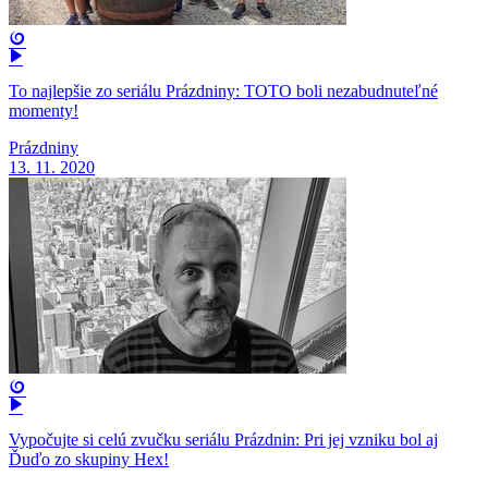
To najlepšie zo seriálu Prázdniny: TOTO boli nezabudnuteľné
momenty!
Prázdniny
13. 11. 2020
Vypočujte si celú zvučku seriálu Prázdnin: Pri jej vzniku bol aj
Ďuďo zo skupiny Hex!