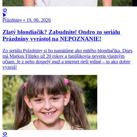
Prázdniny
•
19. 06. 2026
Zlatý blondiačik? Zabudnite! Ondro zo seriálu
Prázdniny vyrástol na NEPOZNANIE!
Zo seriálu Prázdniny si ho pamätáme ako milého blondiačika. Dnes
má Markus Filipko už 20 rokov a fanúšikovia neveria vlastným
očiam. Je z neho dospelý muž a internet rieši jediné – to ako dobre
vyzerá!