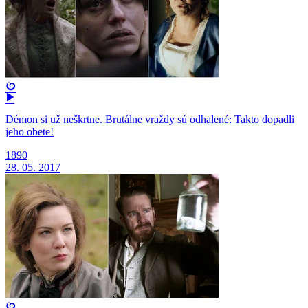
Démon si už neškrtne. Brutálne vraždy sú odhalené: Takto dopadli
jeho obete!
1890
28. 05. 2017