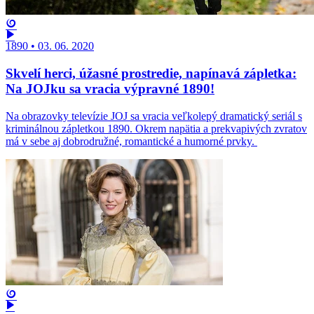
1890
•
03. 06. 2020
Skvelí herci, úžasné prostredie, napínavá zápletka:
Na JOJku sa vracia výpravné 1890!
Na obrazovky televízie JOJ sa vracia veľkolepý dramatický seriál s
kriminálnou zápletkou 1890. Okrem napätia a prekvapivých zvratov
má v sebe aj dobrodružné, romantické a humorné prvky.