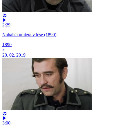
2:29
Nahálka umiera v lese (1890)
1890
•
20. 02. 2019
3:00