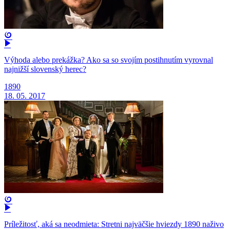
Výhoda alebo prekážka? Ako sa so svojím postihnutím vyrovnal
najnižší slovenský herec?
1890
18. 05. 2017
Príležitosť, aká sa neodmieta: Stretni najväčšie hviezdy 1890 naživo