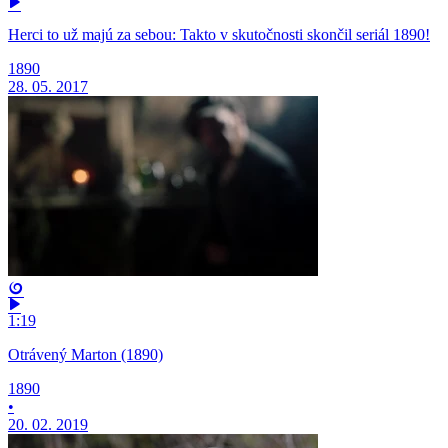
Herci to už majú za sebou: Takto v skutočnosti skončil seriál 1890!
1890
28. 05. 2017
1:19
Otrávený Marton (1890)
1890
•
20. 02. 2019