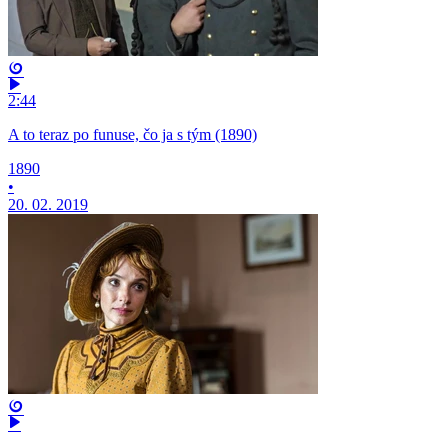
2:44
A to teraz po funuse, čo ja s tým (1890)
1890
•
20. 02. 2019