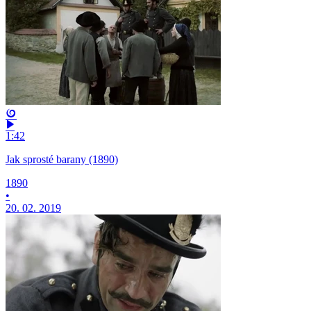
1:42
Jak sprosté barany (1890)
1890
•
20. 02. 2019