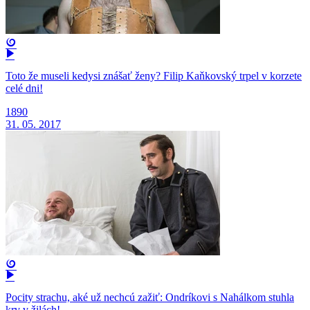
Toto že museli kedysi znášať ženy? Filip Kaňkovský trpel v korzete
celé dni!
1890
31. 05. 2017
Pocity strachu, aké už nechcú zažiť: Ondríkovi s Nahálkom stuhla
krv v žilách!