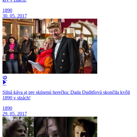
1890
30. 05. 2017
Silná káva aj pre skúsenú herečku: Dada Duditšová skončila kvôli
1890 v slzách!
1890
29. 05. 2017