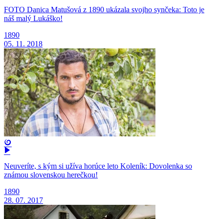
FOTO Danica Matušová z 1890 ukázala svojho synčeka: Toto je
náš malý Lukáško!
1890
05. 11. 2018
Neuveríte, s kým si užíva horúce leto Koleník: Dovolenka so
známou slovenskou herečkou!
1890
28. 07. 2017