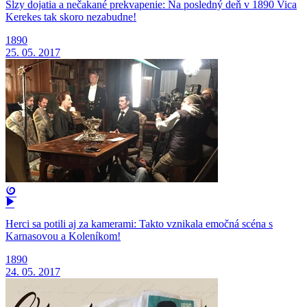
Slzy dojatia a nečakané prekvapenie: Na posledný deň v 1890 Vica
Kerekes tak skoro nezabudne!
1890
25. 05. 2017
Herci sa potili aj za kamerami: Takto vznikala emočná scéna s
Karnasovou a Koleníkom!
1890
24. 05. 2017