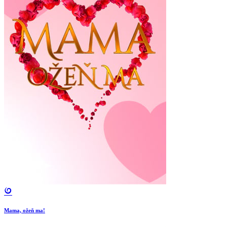
Mama, ožeň ma!