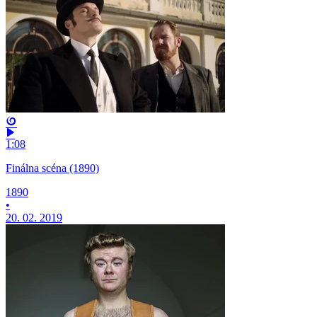
1:08
Finálna scéna (1890)
1890
•
20. 02. 2019