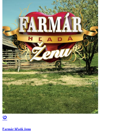
Farmár hľadá ženu