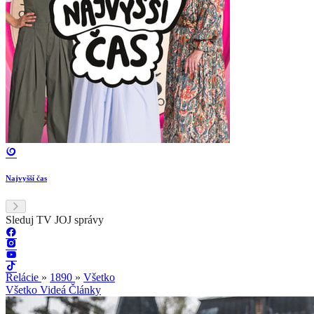
Najvyšší čas
Sleduj TV JOJ správy
Relácie
»
1890
»
Všetko
Všetko
Videá
Články