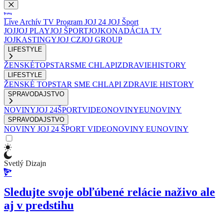
Live
Archív
TV Program
JOJ 24
JOJ Šport
JOJ
JOJ PLAY
JOJ ŠPORT
JOJKO
NADÁCIA TV
JOJ
KASTINGY
JOJ CZ
JOJ GROUP
LIFESTYLE
ŽENSKÉ
TOPSTAR
SME CHLAPI
ZDRAVIE
HISTORY
LIFESTYLE
ŽENSKÉ
TOPSTAR
SME CHLAPI
ZDRAVIE
HISTORY
SPRAVODAJSTVO
NOVINY
JOJ 24
ŠPORT
VIDEONOVINY
EUNOVINY
SPRAVODAJSTVO
NOVINY
JOJ 24
ŠPORT
VIDEONOVINY
EUNOVINY
Svetlý Dizajn
Sledujte svoje obľúbené relácie naživo ale
aj v predstihu