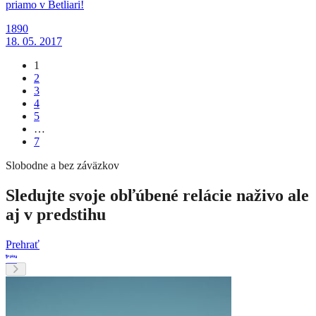
priamo v Betliari!
1890
18. 05. 2017
1
2
3
4
5
…
7
Slobodne a bez záväzkov
Sledujte svoje obľúbené relácie naživo ale
aj v predstihu
Prehrať