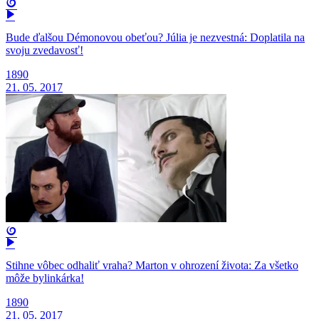
Bude ďalšou Démonovou obeťou? Júlia je nezvestná: Doplatila na
svoju zvedavosť!
1890
21. 05. 2017
Stihne vôbec odhaliť vraha? Marton v ohrození života: Za všetko
môže bylinkárka!
1890
21. 05. 2017