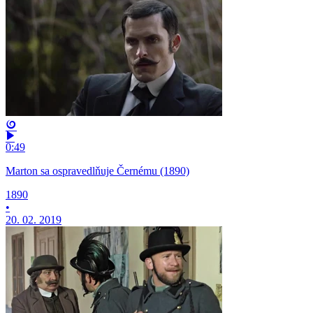
0:49
Marton sa ospravedlňuje Černému (1890)
1890
•
20. 02. 2019