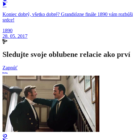
Koniec dobrý, všetko dobré? Grandiózne finále 1890 vám rozbúši
srdce!
1890
28. 05. 2017
Sledujte svoje oblubene relacie ako prví
Zapnúť