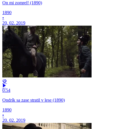
On mi zomrel! (1890)
1890
•
20. 02. 2019
0:54
Ondrík sa zase stratil v lese (1890)
1890
•
20. 02. 2019