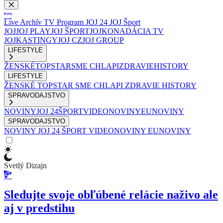
Live
Archív
TV Program
JOJ 24
JOJ Šport
JOJ
JOJ PLAY
JOJ ŠPORT
JOJKO
NADÁCIA TV
JOJ
KASTINGY
JOJ CZ
JOJ GROUP
LIFESTYLE
ŽENSKÉ
TOPSTAR
SME CHLAPI
ZDRAVIE
HISTORY
LIFESTYLE
ŽENSKÉ
TOPSTAR
SME CHLAPI
ZDRAVIE
HISTORY
SPRAVODAJSTVO
NOVINY
JOJ 24
ŠPORT
VIDEONOVINY
EUNOVINY
SPRAVODAJSTVO
NOVINY
JOJ 24
ŠPORT
VIDEONOVINY
EUNOVINY
Svetlý Dizajn
Sledujte svoje obľúbené relácie naživo ale
aj v predstihu