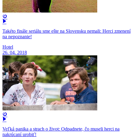
Takéto finále seriálu sme ešte na Slovensku nemali: Herci zmenení
na nepoznanie!
Hotel
26. 04. 2018
Veľká panika a strach o život: Odpadnete, čo museli herci na
nakrúcaní urobiť!