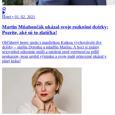
Hotel
•
01. 02. 2021
Martin Mňahončák ukázal svoje rozkošné dcérky:
Pozrite, aké sú to zlatíčka!
Obľúbený herec spolu s manželkou Katkou vychovávajú dve
dcérky – staršiu Dorotku a mladšiu Marínu. A hoci si známy
sexsymbol súkromie stráži a ratolesti pred verejnosťou príliš
neukazuje, teraz urobil výnimku a svoje malé princezné ukázal v
plnej kráse!