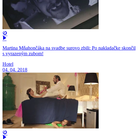
Martina Mňahončáka na svadbe surovo zbili: Po nakladačke skončil
s vyrazeným zubom!
Hotel
04. 04. 2018