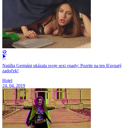
Natália Germáni ukázala svoje sexi vnady: Pozrite na ten šťavnatý
zadoček!
Hotel
24. 04. 2019