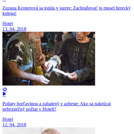
Zuzana Kronerová sa topila v jazere: Zachraňovať ju musel herecký
kolega!
Hotel
13. 04. 2018
Poliaty horľavinou a zabalený v azbeste: Ako sa nakrúcal
nebezpečný požiar v Hoteli?
Hotel
12. 04. 2018