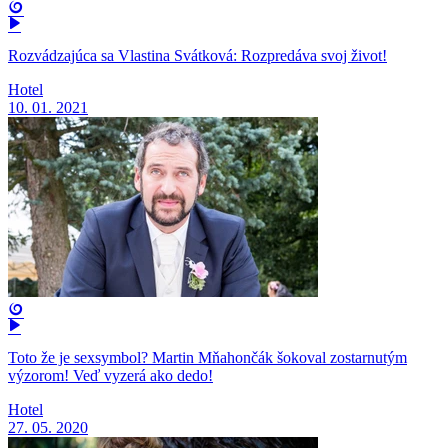
Rozvádzajúca sa Vlastina Svátková: Rozpredáva svoj život!
Hotel
10. 01. 2021
Toto že je sexsymbol? Martin Mňahončák šokoval zostarnutým
výzorom! Veď vyzerá ako dedo!
Hotel
27. 05. 2020