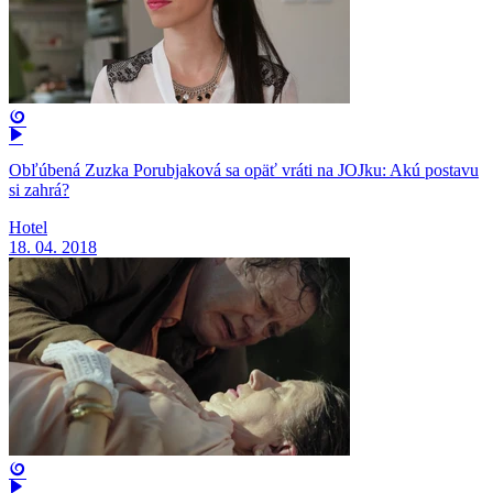
Obľúbená Zuzka Porubjaková sa opäť vráti na JOJku: Akú postavu
si zahrá?
Hotel
18. 04. 2018