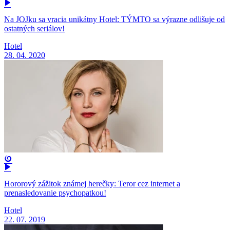
Na JOJku sa vracia unikátny Hotel: TÝMTO sa výrazne odlišuje od
ostatných seriálov!
Hotel
28. 04. 2020
Hororový zážitok známej herečky: Teror cez internet a
prenasledovanie psychopatkou!
Hotel
22. 07. 2019