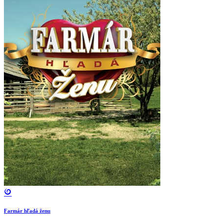
Farmár hľadá ženu