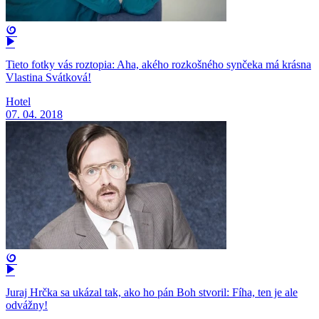
Tieto fotky vás roztopia: Aha, akého rozkošného synčeka má krásna
Vlastina Svátková!
Hotel
07. 04. 2018
Juraj Hrčka sa ukázal tak, ako ho pán Boh stvoril: Fíha, ten je ale
odvážny!