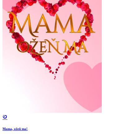
Mama, ožeň ma!