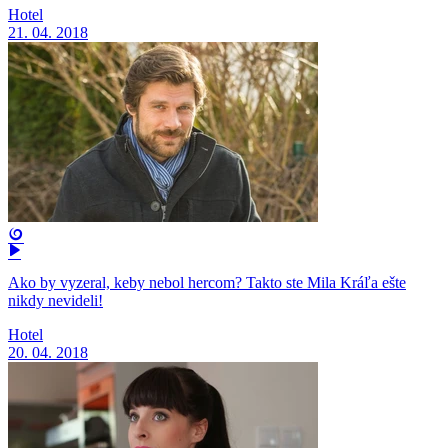
Hotel
21. 04. 2018
Ako by vyzeral, keby nebol hercom? Takto ste Mila Kráľa ešte
nikdy nevideli!
Hotel
20. 04. 2018