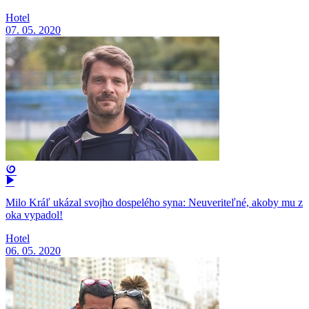
Hotel
07. 05. 2020
Milo Kráľ ukázal svojho dospelého syna: Neuveriteľné, akoby mu z
oka vypadol!
Hotel
06. 05. 2020