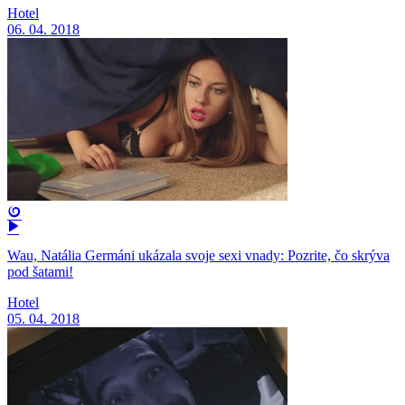
Hotel
06. 04. 2018
Wau, Natália Germáni ukázala svoje sexi vnady: Pozrite, čo skrýva
pod šatami!
Hotel
05. 04. 2018