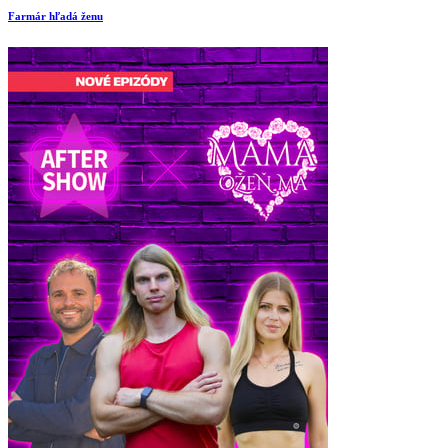
Farmár hľadá ženu