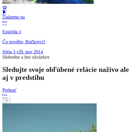
Zadarmo na
Epizóda 1
Čo nového, Bučkovci?
Séria 3
•
20. nov 2014
Slobodne a bez záväzkov
Sledujte svoje obľúbené relácie naživo ale
aj v predstihu
Prehrať