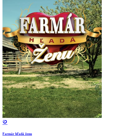
Farmár hľadá ženu