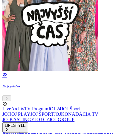
Najvyšší čas
Live
Archív
TV Program
JOJ 24
JOJ Šport
JOJ
JOJ PLAY
JOJ ŠPORT
JOJKO
NADÁCIA TV
JOJ
KASTINGY
JOJ CZ
JOJ GROUP
LIFESTYLE