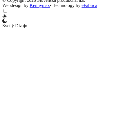
© Copyright 2026 Slovenská produkčná, a.s.
Webdesign by
Kennymax
•
Technology by
eFabrica
Svetlý Dizajn