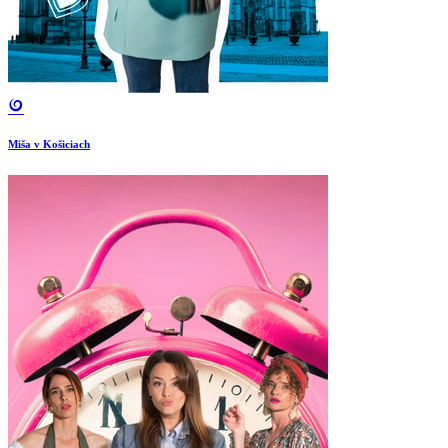
Miša v Košiciach