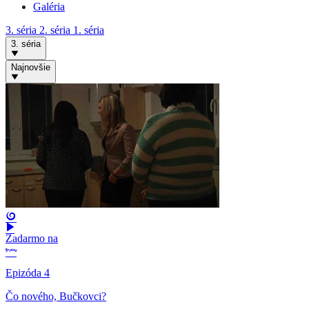
Galéria
3. séria
2. séria
1. séria
3. séria
Najnovšie
Zadarmo na
Epizóda 4
Čo nového, Bučkovci?