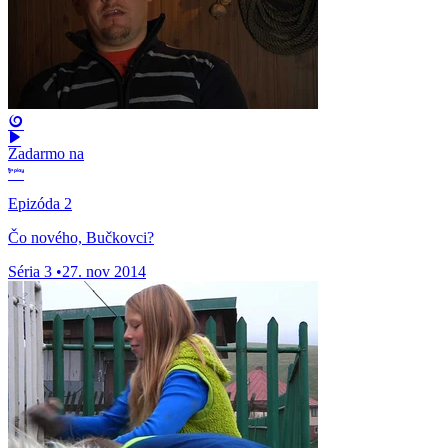
Zadarmo na
Epizóda 2
Čo nového, Bučkovci?
Séria 3
•
27. nov 2014