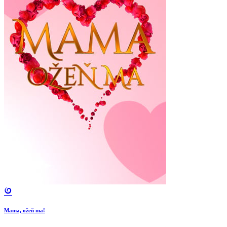
Mama, ožeň ma!