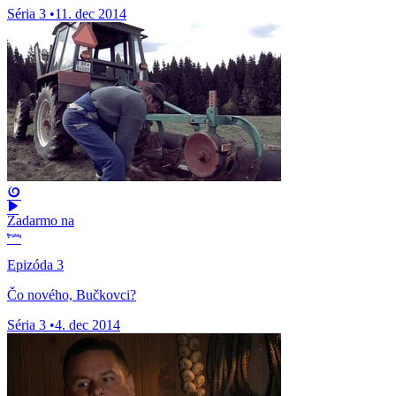
Séria 3
•
11. dec 2014
Zadarmo na
Epizóda 3
Čo nového, Bučkovci?
Séria 3
•
4. dec 2014