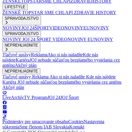
ŽENSKÉ
TOPSTAR
SME CHLAPI
ZDRAVIE
HISTORY
LIFESTYLE
ŽENSKÉ
TOPSTAR
SME CHLAPI
ZDRAVIE
HISTORY
SPRAVODAJSTVO
NOVINY
JOJ 24
ŠPORT
VIDEONOVINY
EUNOVINY
SPRAVODAJSTVO
NOVINY
JOJ 24
ŠPORT
VIDEONOVINY
EUNOVINY
NEPREHLIADNITE
Tlačové správy
Reklama
Ako si nás naladíte
Kde nás
nájdete
Kariéra
JOJ nebude súčasťou bezplatného vysielania cez
anténu
Akčný plán
NEPREHLIADNITE
Tlačové správy
Reklama
Ako si nás naladíte
Kde nás nájdete
Kariéra
JOJ nebude súčasťou bezplatného vysielania cez anténu
Akčný plán
Live
Archív
TV Program
JOJ 24
JOJ Šport
Podmienky pre spracovanie obsahu
Cookies
Nastavenia
súkromia
Sme členom IAB Slovakia
Kontakt