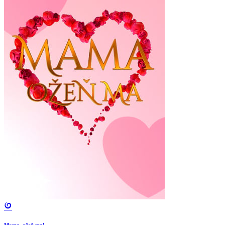
Mama, ožeň ma!