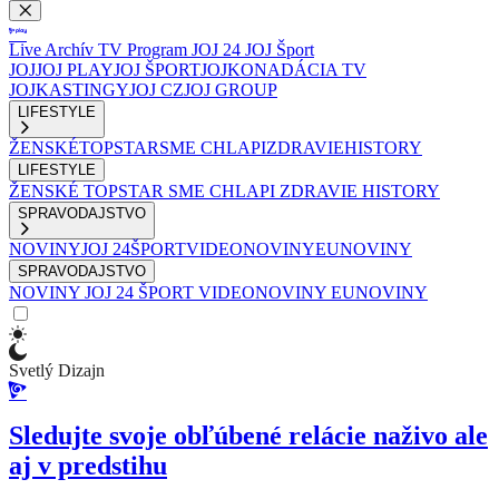
Live
Archív
TV Program
JOJ 24
JOJ Šport
JOJ
JOJ PLAY
JOJ ŠPORT
JOJKO
NADÁCIA TV
JOJ
KASTINGY
JOJ CZ
JOJ GROUP
LIFESTYLE
ŽENSKÉ
TOPSTAR
SME CHLAPI
ZDRAVIE
HISTORY
LIFESTYLE
ŽENSKÉ
TOPSTAR
SME CHLAPI
ZDRAVIE
HISTORY
SPRAVODAJSTVO
NOVINY
JOJ 24
ŠPORT
VIDEONOVINY
EUNOVINY
SPRAVODAJSTVO
NOVINY
JOJ 24
ŠPORT
VIDEONOVINY
EUNOVINY
Svetlý Dizajn
Sledujte svoje obľúbené relácie naživo ale
aj v predstihu