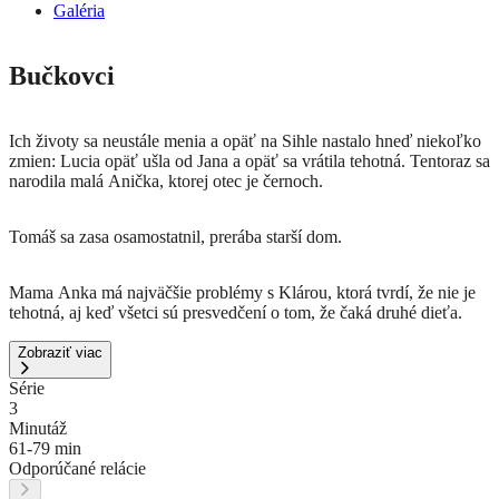
Galéria
Bučkovci
Ich životy sa neustále menia a opäť na Sihle nastalo hneď niekoľko
zmien: Lucia opäť ušla od Jana a opäť sa vrátila tehotná. Tentoraz sa
narodila malá Anička, ktorej otec je černoch.
Tomáš sa zasa osamostatnil, prerába starší dom.
Mama Anka má najväčšie problémy s Klárou, ktorá tvrdí, že nie je
tehotná, aj keď všetci sú presvedčení o tom, že čaká druhé dieťa.
Zobraziť viac
Série
3
Minutáž
61-79 min
Odporúčané relácie