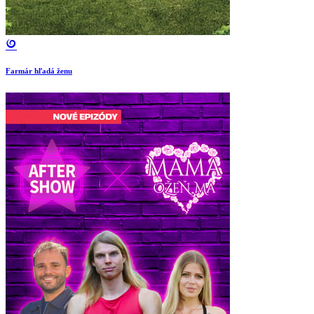
Farmár hľadá ženu