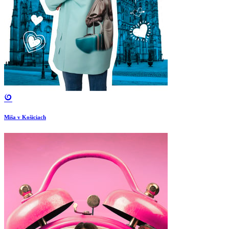
Miša v Košiciach