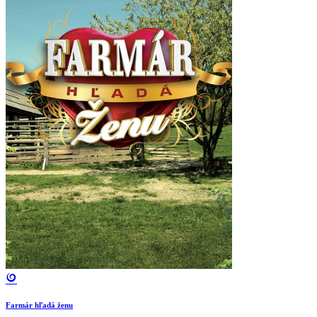
Farmár hľadá ženu