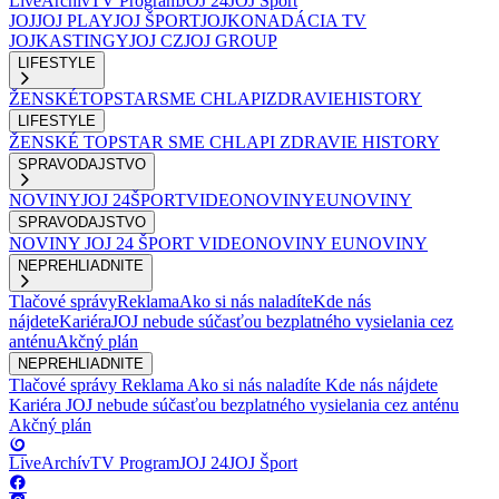
Live
Archív
TV Program
JOJ 24
JOJ Šport
JOJ
JOJ PLAY
JOJ ŠPORT
JOJKO
NADÁCIA TV
JOJ
KASTINGY
JOJ CZ
JOJ GROUP
LIFESTYLE
ŽENSKÉ
TOPSTAR
SME CHLAPI
ZDRAVIE
HISTORY
LIFESTYLE
ŽENSKÉ
TOPSTAR
SME CHLAPI
ZDRAVIE
HISTORY
SPRAVODAJSTVO
NOVINY
JOJ 24
ŠPORT
VIDEONOVINY
EUNOVINY
SPRAVODAJSTVO
NOVINY
JOJ 24
ŠPORT
VIDEONOVINY
EUNOVINY
NEPREHLIADNITE
Tlačové správy
Reklama
Ako si nás naladíte
Kde nás
nájdete
Kariéra
JOJ nebude súčasťou bezplatného vysielania cez
anténu
Akčný plán
NEPREHLIADNITE
Tlačové správy
Reklama
Ako si nás naladíte
Kde nás nájdete
Kariéra
JOJ nebude súčasťou bezplatného vysielania cez anténu
Akčný plán
Live
Archív
TV Program
JOJ 24
JOJ Šport