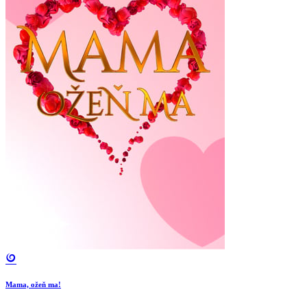
Mama, ožeň ma!