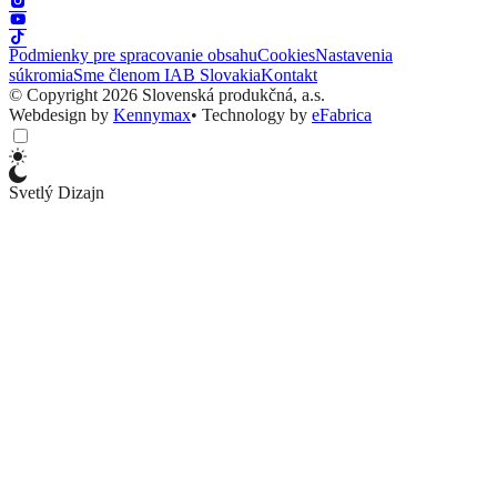
Podmienky pre spracovanie obsahu
Cookies
Nastavenia
súkromia
Sme členom IAB Slovakia
Kontakt
© Copyright 2026 Slovenská produkčná, a.s.
Webdesign by
Kennymax
•
Technology by
eFabrica
Svetlý Dizajn