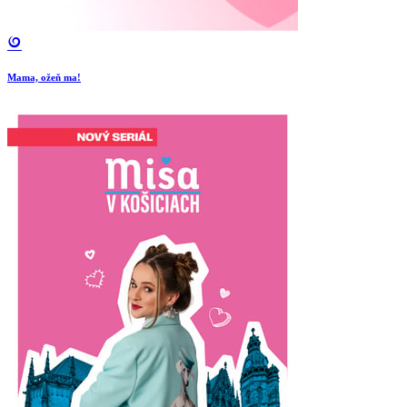
Mama, ožeň ma!