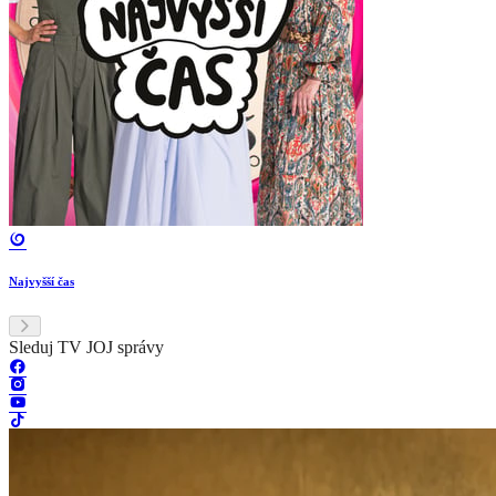
Najvyšší čas
Sleduj TV JOJ správy