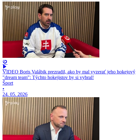
VIDEO Boris Valábik prezradil, ako by mal vyzerať jeho hokejový
"dream team": Týchto hokejistov by si vybral!
Šport
•
24. 05. 2026