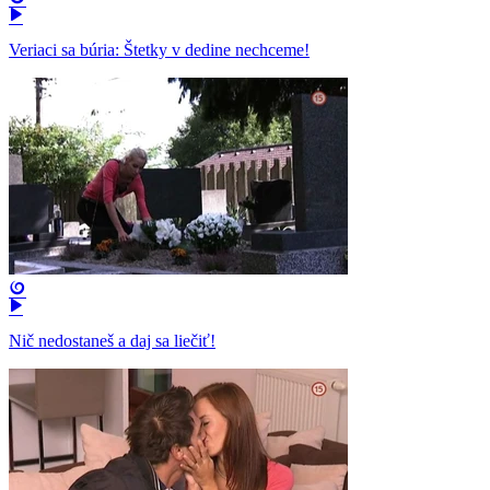
Veriaci sa búria: Štetky v dedine nechceme!
Nič nedostaneš a daj sa liečiť!