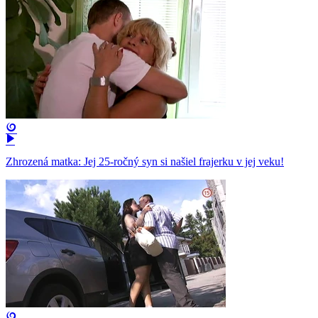
Zhrozená matka: Jej 25-ročný syn si našiel frajerku v jej veku!