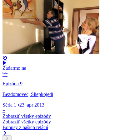
Zadarmo na
Epizóda 9
Bezdomovec, Sliepkojedi
Séria 1
•
23. apr 2013
+
Zobraziť všetky epizódy
Zobraziť všetky epizódy
Bonusy z našich relácií