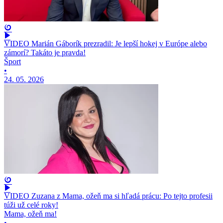
VIDEO Marián Gáborík prezradil: Je lepší hokej v Európe alebo
zámorí? Takáto je pravda!
Šport
•
24. 05. 2026
VIDEO Zuzana z Mama, ožeň ma si hľadá prácu: Po tejto profesii
túži už celé roky!
Mama, ožeň ma!
•