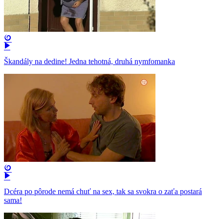
Škandály na dedine! Jedna tehotná, druhá nymfomanka
Dcéra po pôrode nemá chuť na sex, tak sa svokra o zaťa postará
sama!