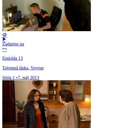
Zadarmo na
Epizóda 13
Tajomná láska, Voyeur
Séria 1
•
7. máj 2013