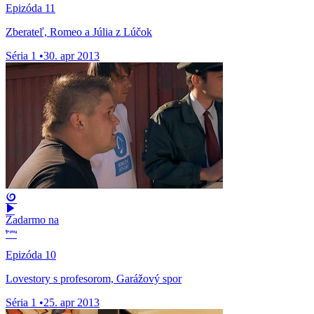
Epizóda 11
Zberateľ, Romeo a Júlia z Lúčok
Séria 1
•
30. apr 2013
Zadarmo na
Epizóda 10
Lovestory s profesorom, Garážový spor
Séria 1
•
25. apr 2013