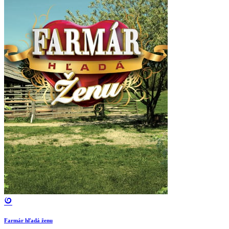
Farmár hľadá ženu