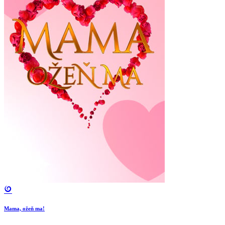
Mama, ožeň ma!