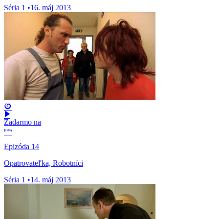
Séria 1
•
16. máj 2013
Zadarmo na
Epizóda 14
Opatrovateľka, Robotníci
Séria 1
•
14. máj 2013