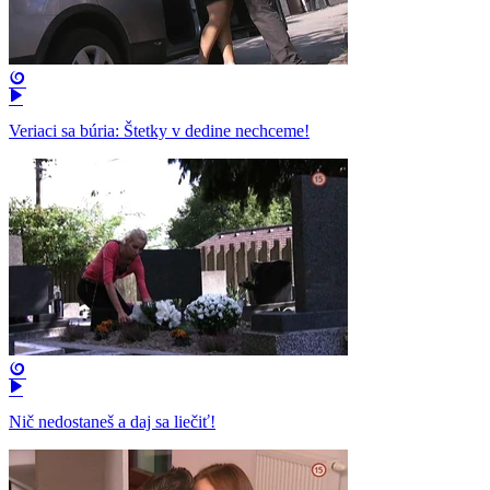
Veriaci sa búria: Štetky v dedine nechceme!
Nič nedostaneš a daj sa liečiť!