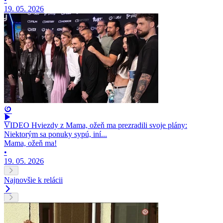
19. 05. 2026
VIDEO Hviezdy z Mama, ožeň ma prezradili svoje plány:
Niektorým sa ponuky sypú, iní...
Mama, ožeň ma!
•
19. 05. 2026
Najnovšie k relácii