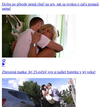
Dcéra po pôrode nemá chuť na sex, tak sa svokra o zaťa postará
sama!
Zhrozená matka: Jej 25-ročný syn si našiel frajerku v jej veku!