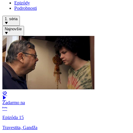
Epizódy
Podrobnosti
1. séria
Najnovšie
Zadarmo na
Epizóda 15
Travestita, Gandža