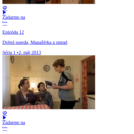
Zadarmo na
Epizóda 12
Dobrá suseda, Manažérka a smrad
Séria 1
•
2. máj 2013
Zadarmo na