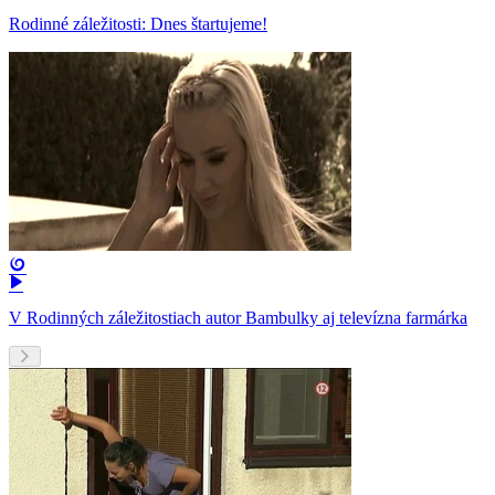
Rodinné záležitosti: Dnes štartujeme!
V Rodinných záležitostiach autor Bambulky aj televízna farmárka