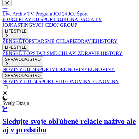
Live
Archív
TV Program
JOJ 24
JOJ Šport
JOJ
JOJ PLAY
JOJ ŠPORT
JOJKO
NADÁCIA TV
JOJ
KASTINGY
JOJ CZ
JOJ GROUP
LIFESTYLE
ŽENSKÉ
TOPSTAR
SME CHLAPI
ZDRAVIE
HISTORY
LIFESTYLE
ŽENSKÉ
TOPSTAR
SME CHLAPI
ZDRAVIE
HISTORY
SPRAVODAJSTVO
NOVINY
JOJ 24
ŠPORT
VIDEONOVINY
EUNOVINY
SPRAVODAJSTVO
NOVINY
JOJ 24
ŠPORT
VIDEONOVINY
EUNOVINY
Svetlý Dizajn
Sledujte svoje obľúbené relácie naživo ale
aj v predstihu