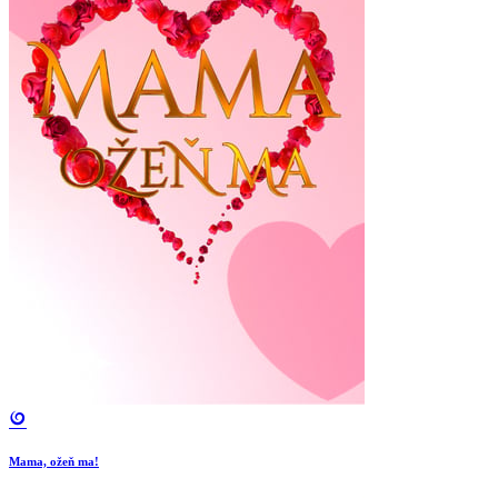
Mama, ožeň ma!