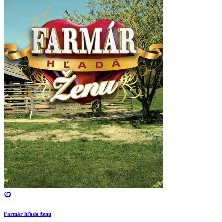
Farmár hľadá ženu