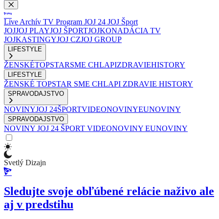
Live
Archív
TV Program
JOJ 24
JOJ Šport
JOJ
JOJ PLAY
JOJ ŠPORT
JOJKO
NADÁCIA TV
JOJ
KASTINGY
JOJ CZ
JOJ GROUP
LIFESTYLE
ŽENSKÉ
TOPSTAR
SME CHLAPI
ZDRAVIE
HISTORY
LIFESTYLE
ŽENSKÉ
TOPSTAR
SME CHLAPI
ZDRAVIE
HISTORY
SPRAVODAJSTVO
NOVINY
JOJ 24
ŠPORT
VIDEONOVINY
EUNOVINY
SPRAVODAJSTVO
NOVINY
JOJ 24
ŠPORT
VIDEONOVINY
EUNOVINY
Svetlý Dizajn
Sledujte svoje obľúbené relácie naživo ale
aj v predstihu