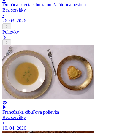
Domáca bageta s burratou, šalátom a pestom
Bez servítky
•
26. 03. 2026
Polievky
Francúzska cibuľová polievka
Bez servítky
•
10. 04. 2026