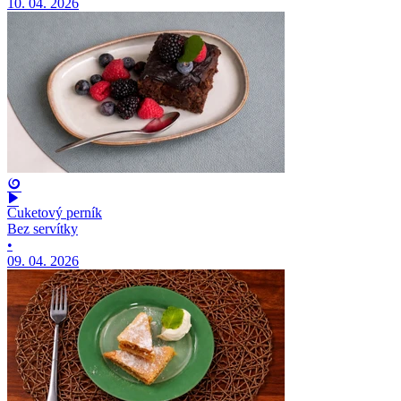
10. 04. 2026
Cuketový perník
Bez servítky
•
09. 04. 2026