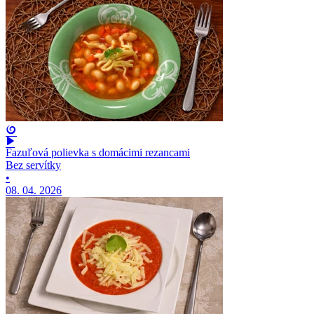
Fazuľová polievka s domácimi rezancami
Bez servítky
•
08. 04. 2026