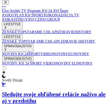
Live
Archív
TV Program
JOJ 24
JOJ Šport
JOJ
JOJ PLAY
JOJ ŠPORT
JOJKO
NADÁCIA TV
JOJ
KASTINGY
JOJ CZ
JOJ GROUP
LIFESTYLE
ŽENSKÉ
TOPSTAR
SME CHLAPI
ZDRAVIE
HISTORY
LIFESTYLE
ŽENSKÉ
TOPSTAR
SME CHLAPI
ZDRAVIE
HISTORY
SPRAVODAJSTVO
NOVINY
JOJ 24
ŠPORT
VIDEONOVINY
EUNOVINY
SPRAVODAJSTVO
NOVINY
JOJ 24
ŠPORT
VIDEONOVINY
EUNOVINY
Svetlý Dizajn
Sledujte svoje obľúbené relácie naživo ale
aj v predstihu