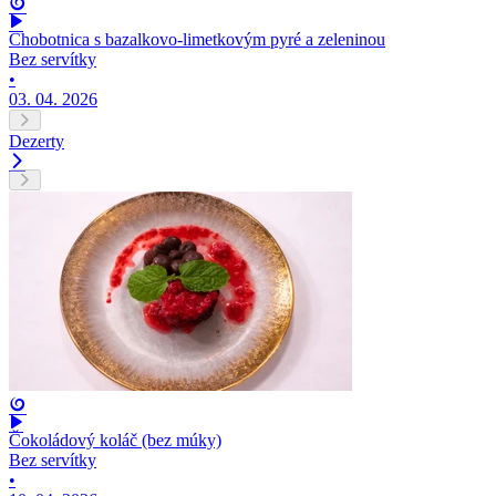
Chobotnica s bazalkovo-limetkovým pyré a zeleninou
Bez servítky
•
03. 04. 2026
Dezerty
Čokoládový koláč (bez múky)
Bez servítky
•