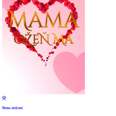
Mama, ožeň ma!