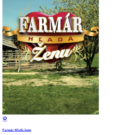
Farmár hľadá ženu