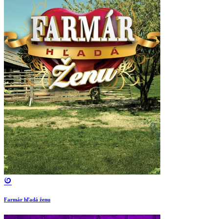
Farmár hľadá ženu