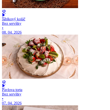
Jablkový koláč
Bez servítky
•
08. 04. 2026
Pavlova torta
Bez servítky
•
07. 04. 2026