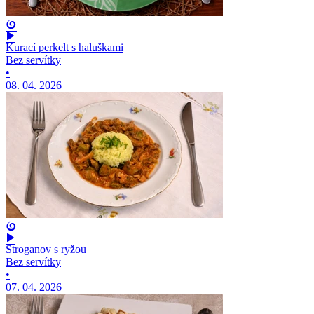
Kurací perkelt s haluškami
Bez servítky
•
08. 04. 2026
Stroganov s ryžou
Bez servítky
•
07. 04. 2026