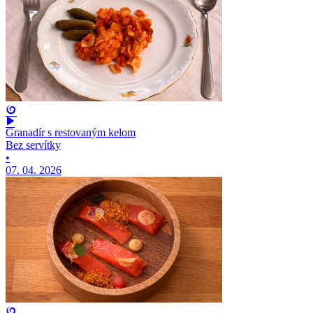
Granadír s restovaným kelom
Bez servítky
•
07. 04. 2026