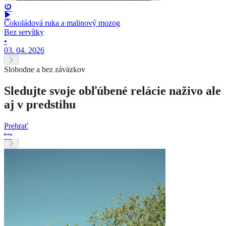
Čokoládová ruka a malinový mozog
Bez servítky
•
03. 04. 2026
Slobodne a bez záväzkov
Sledujte svoje obľúbené relácie naživo ale
aj v predstihu
Prehrať