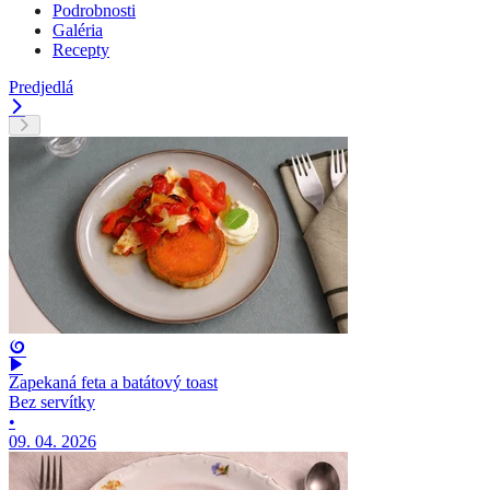
Podrobnosti
Galéria
Recepty
Predjedlá
Zapekaná feta a batátový toast
Bez servítky
•
09. 04. 2026