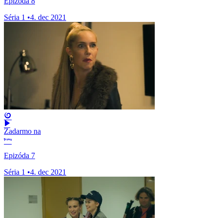
Epizóda 8
Séria 1
•
4. dec 2021
Zadarmo na
Epizóda 7
Séria 1
•
4. dec 2021