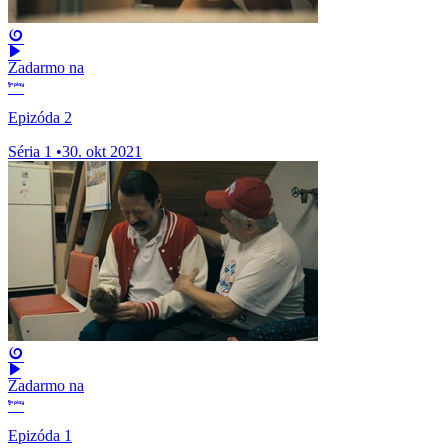
Zadarmo na
Epizóda 2
Séria 1
•
30. okt 2021
Zadarmo na
Epizóda 1