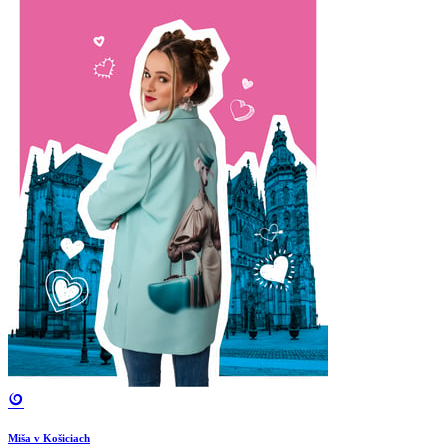
Miša v Košiciach