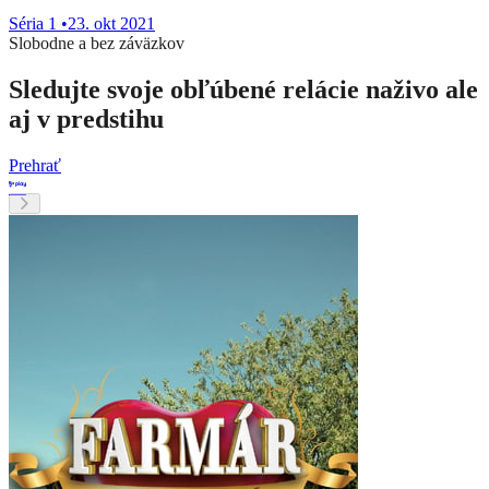
Séria 1
•
23. okt 2021
Slobodne a bez záväzkov
Sledujte svoje obľúbené relácie naživo ale
aj v predstihu
Prehrať