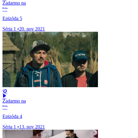
Zadarmo na
Epizóda 5
Séria 1
•
20. nov 2021
Zadarmo na
Epizóda 4
Séria 1
•
13. nov 2021