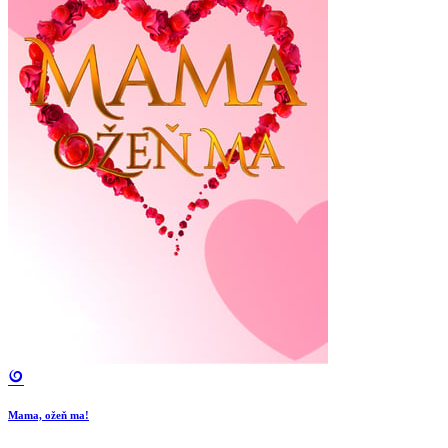
Mama, ožeň ma!