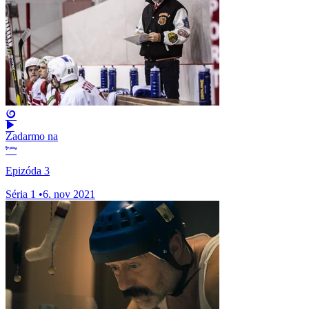
Zadarmo na
Epizóda 3
Séria 1
•
6. nov 2021