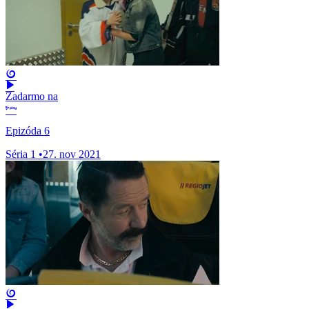
Zadarmo na
Epizóda 6
Séria 1
•
27. nov 2021