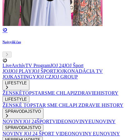
Najvyšší čas
Live
Archív
TV Program
JOJ 24
JOJ Šport
JOJ
JOJ PLAY
JOJ ŠPORT
JOJKO
NADÁCIA TV
JOJ
KASTINGY
JOJ CZ
JOJ GROUP
LIFESTYLE
ŽENSKÉ
TOPSTAR
SME CHLAPI
ZDRAVIE
HISTORY
LIFESTYLE
ŽENSKÉ
TOPSTAR
SME CHLAPI
ZDRAVIE
HISTORY
SPRAVODAJSTVO
NOVINY
JOJ 24
ŠPORT
VIDEONOVINY
EUNOVINY
SPRAVODAJSTVO
NOVINY
JOJ 24
ŠPORT
VIDEONOVINY
EUNOVINY
NEPREHLIADNITE