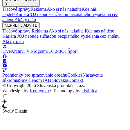
Tlačové správy
Reklama
Ako si nás naladíte
Kde nás
nájdete
Kariéra
JOJ nebude súčasťou bezplatného vysielania cez
anténu
Akčný plán
NEPREHLIADNITE
Tlačové správy
Reklama
Ako si nás naladíte
Kde nás nájdete
Kariéra
JOJ nebude súčasťou bezplatného vysielania cez anténu
Akčný plán
Live
Archív
TV Program
JOJ 24
JOJ Šport
Podmienky pre spracovanie obsahu
Cookies
Nastavenia
súkromia
Sme členom IAB Slovakia
Kontakt
© Copyright 2026 Slovenská produkčná, a.s.
Webdesign by
Kennymax
•
Technology by
eFabrica
Svetlý Dizajn