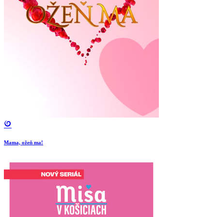
Mama, ožeň ma!