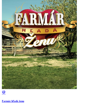
Farmár hľadá ženu