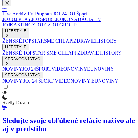
Live
Archív
TV Program
JOJ 24
JOJ Šport
JOJ
JOJ PLAY
JOJ ŠPORT
JOJKO
NADÁCIA TV
JOJ
KASTINGY
JOJ CZ
JOJ GROUP
LIFESTYLE
ŽENSKÉ
TOPSTAR
SME CHLAPI
ZDRAVIE
HISTORY
LIFESTYLE
ŽENSKÉ
TOPSTAR
SME CHLAPI
ZDRAVIE
HISTORY
SPRAVODAJSTVO
NOVINY
JOJ 24
ŠPORT
VIDEONOVINY
EUNOVINY
SPRAVODAJSTVO
NOVINY
JOJ 24
ŠPORT
VIDEONOVINY
EUNOVINY
Svetlý Dizajn
Sledujte svoje obľúbené relácie naživo ale
aj v predstihu