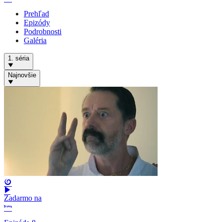
Prehľad
Epizódy
Podrobnosti
Galéria
1. séria
Najnovšie
Zadarmo na