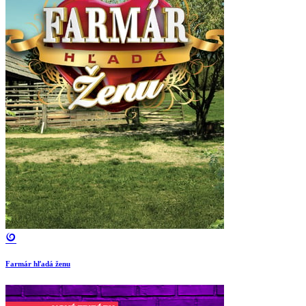
Farmár hľadá ženu