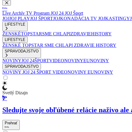
Live
Archív
TV Program
JOJ 24
JOJ Šport
JOJ
JOJ PLAY
JOJ ŠPORT
JOJKO
NADÁCIA TV JOJ
KASTINGY
LIFESTYLE
ŽENSKÉ
TOPSTAR
SME CHLAPI
ZDRAVIE
HISTORY
LIFESTYLE
ŽENSKÉ
TOPSTAR
SME CHLAPI
ZDRAVIE
HISTORY
SPRAVODAJSTVO
NOVINY
JOJ 24
ŠPORT
VIDEONOVINY
EUNOVINY
SPRAVODAJSTVO
NOVINY
JOJ 24
ŠPORT
VIDEONOVINY
EUNOVINY
Svetlý Dizajn
Sledujte svoje obľúbené relácie naživo ale 
Prehrať