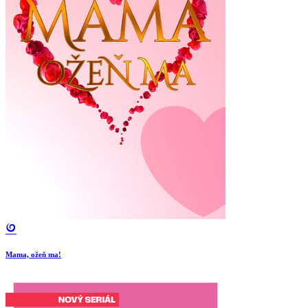
Mama, ožeň ma!