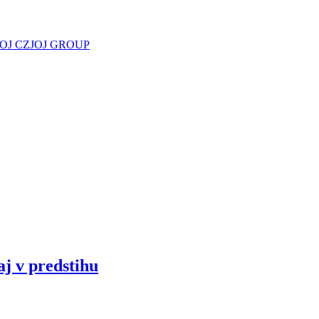
JOJ CZ
JOJ GROUP
aj v predstihu