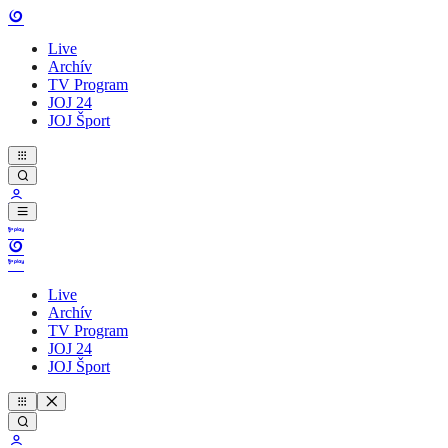
Live
Archív
TV Program
JOJ 24
JOJ Šport
Live
Archív
TV Program
JOJ 24
JOJ Šport