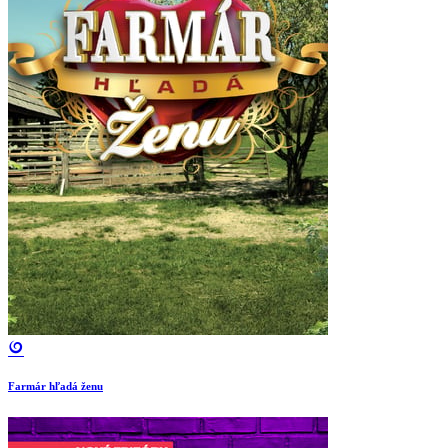
Farmár hľadá ženu