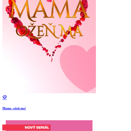
Mama, ožeň ma!