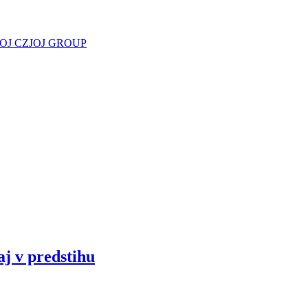
JOJ CZ
JOJ GROUP
aj v predstihu