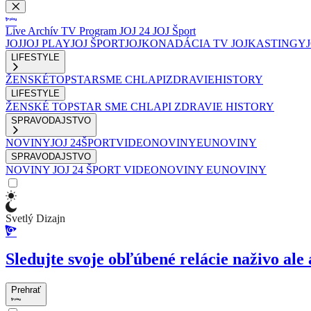
Live
Archív
TV Program
JOJ 24
JOJ Šport
JOJ
JOJ PLAY
JOJ ŠPORT
JOJKO
NADÁCIA TV JOJ
KASTINGY
LIFESTYLE
ŽENSKÉ
TOPSTAR
SME CHLAPI
ZDRAVIE
HISTORY
LIFESTYLE
ŽENSKÉ
TOPSTAR
SME CHLAPI
ZDRAVIE
HISTORY
SPRAVODAJSTVO
NOVINY
JOJ 24
ŠPORT
VIDEONOVINY
EUNOVINY
SPRAVODAJSTVO
NOVINY
JOJ 24
ŠPORT
VIDEONOVINY
EUNOVINY
Svetlý Dizajn
Sledujte svoje obľúbené relácie naživo ale 
Prehrať