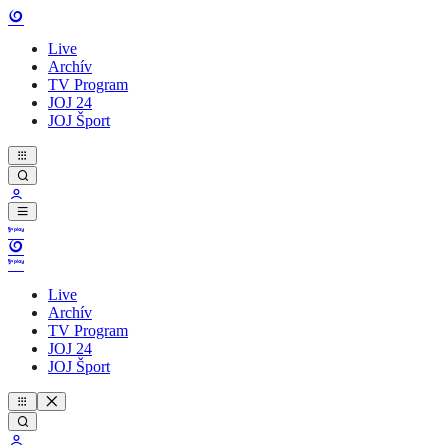
Live
Archív
TV Program
JOJ 24
JOJ Šport
Live
Archív
TV Program
JOJ 24
JOJ Šport