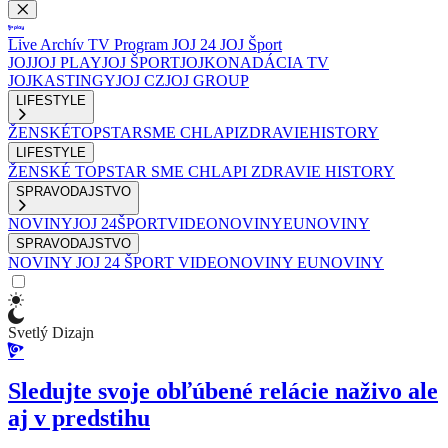
Live
Archív
TV Program
JOJ 24
JOJ Šport
JOJ
JOJ PLAY
JOJ ŠPORT
JOJKO
NADÁCIA TV
JOJ
KASTINGY
JOJ CZ
JOJ GROUP
LIFESTYLE
ŽENSKÉ
TOPSTAR
SME CHLAPI
ZDRAVIE
HISTORY
LIFESTYLE
ŽENSKÉ
TOPSTAR
SME CHLAPI
ZDRAVIE
HISTORY
SPRAVODAJSTVO
NOVINY
JOJ 24
ŠPORT
VIDEONOVINY
EUNOVINY
SPRAVODAJSTVO
NOVINY
JOJ 24
ŠPORT
VIDEONOVINY
EUNOVINY
Svetlý Dizajn
Sledujte svoje obľúbené relácie naživo ale
aj v predstihu