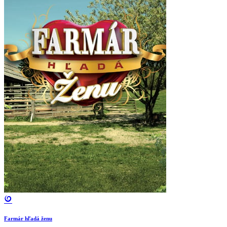
Farmár hľadá ženu