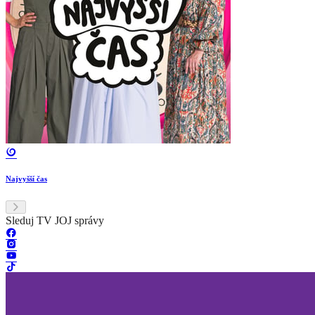
Najvyšší čas
Sleduj TV JOJ správy