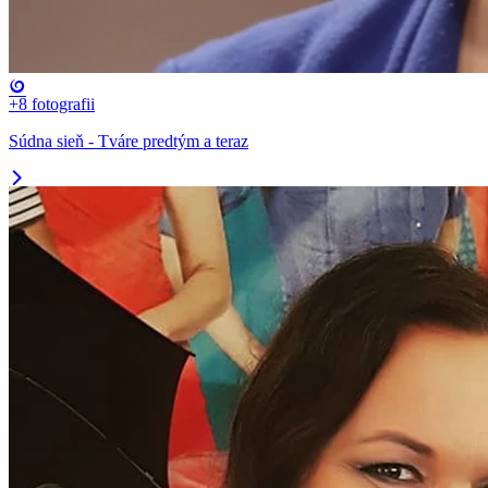
+8
fotografii
Súdna sieň - Tváre predtým a teraz