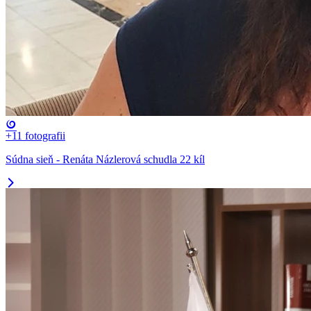
+11
fotografii
Súdna sieň - Renáta Názlerová schudla 22 kíl