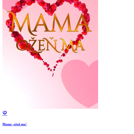
Mama, ožeň ma!