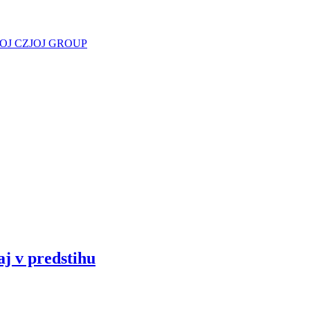
JOJ CZ
JOJ GROUP
aj v predstihu