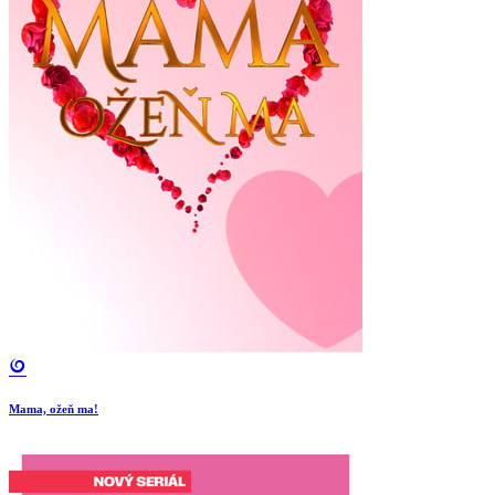
Mama, ožeň ma!