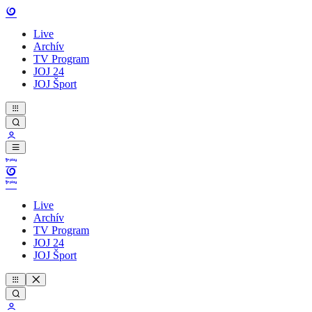
Live
Archív
TV Program
JOJ 24
JOJ Šport
Live
Archív
TV Program
JOJ 24
JOJ Šport