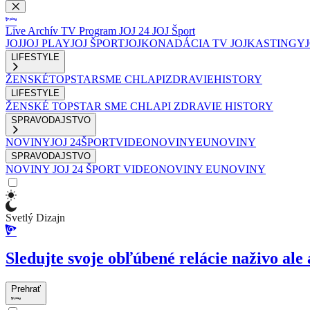
Live
Archív
TV Program
JOJ 24
JOJ Šport
JOJ
JOJ PLAY
JOJ ŠPORT
JOJKO
NADÁCIA TV JOJ
KASTINGY
LIFESTYLE
ŽENSKÉ
TOPSTAR
SME CHLAPI
ZDRAVIE
HISTORY
LIFESTYLE
ŽENSKÉ
TOPSTAR
SME CHLAPI
ZDRAVIE
HISTORY
SPRAVODAJSTVO
NOVINY
JOJ 24
ŠPORT
VIDEONOVINY
EUNOVINY
SPRAVODAJSTVO
NOVINY
JOJ 24
ŠPORT
VIDEONOVINY
EUNOVINY
Svetlý Dizajn
Sledujte svoje obľúbené relácie naživo ale 
Prehrať