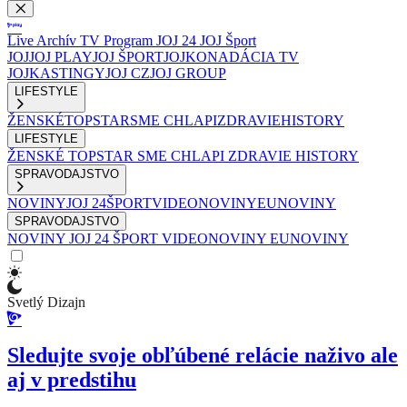
Live
Archív
TV Program
JOJ 24
JOJ Šport
JOJ
JOJ PLAY
JOJ ŠPORT
JOJKO
NADÁCIA TV
JOJ
KASTINGY
JOJ CZ
JOJ GROUP
LIFESTYLE
ŽENSKÉ
TOPSTAR
SME CHLAPI
ZDRAVIE
HISTORY
LIFESTYLE
ŽENSKÉ
TOPSTAR
SME CHLAPI
ZDRAVIE
HISTORY
SPRAVODAJSTVO
NOVINY
JOJ 24
ŠPORT
VIDEONOVINY
EUNOVINY
SPRAVODAJSTVO
NOVINY
JOJ 24
ŠPORT
VIDEONOVINY
EUNOVINY
Svetlý Dizajn
Sledujte svoje obľúbené relácie naživo ale
aj v predstihu