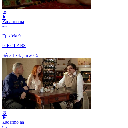
Zadarmo na
Epizóda 9
9. KOLABS
Séria 1
•
4. jún 2015
Zadarmo na