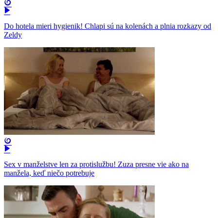
Do hotela mieri hygienik! Chlapi sú na kolenách a plnia rozkazy od
Zeldy
Sex v manželstve len za protislužbu! Zuza presne vie ako na
manžela, keď niečo potrebuje