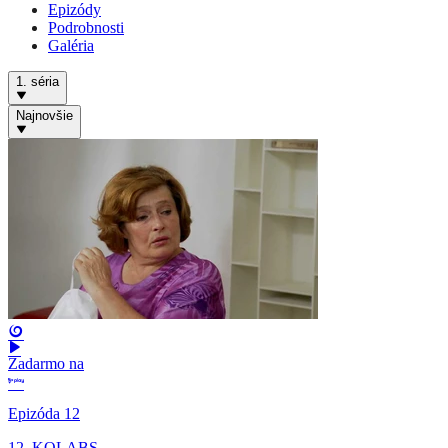
Epizódy
Podrobnosti
Galéria
1. séria
Najnovšie
Zadarmo na
Epizóda 12
12. KOLABS