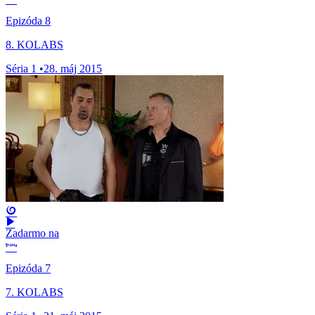
Epizóda 8
8. KOLABS
Séria 1
•
28. máj 2015
Zadarmo na
Epizóda 7
7. KOLABS