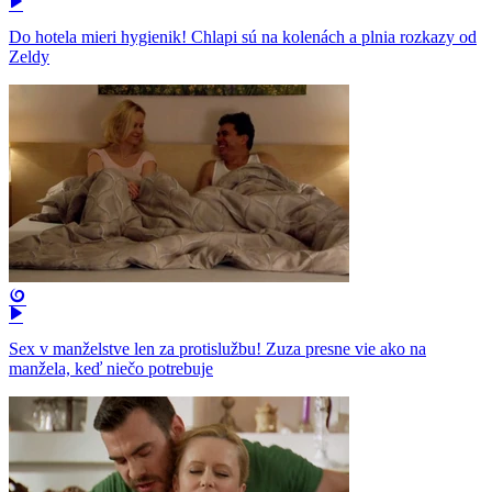
Do hotela mieri hygienik! Chlapi sú na kolenách a plnia rozkazy od
Zeldy
Sex v manželstve len za protislužbu! Zuza presne vie ako na
manžela, keď niečo potrebuje