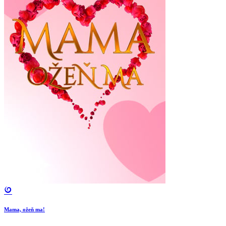
Mama, ožeň ma!