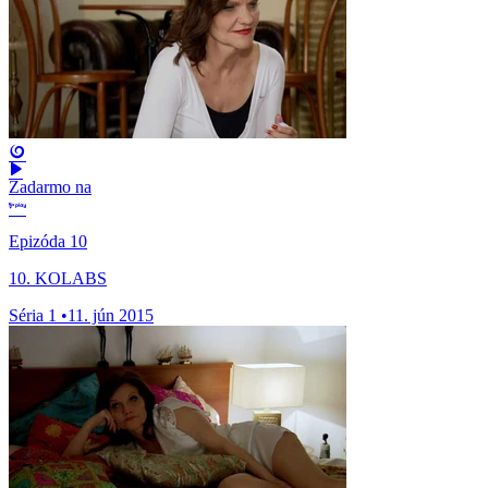
Zadarmo na
Epizóda 10
10. KOLABS
Séria 1
•
11. jún 2015