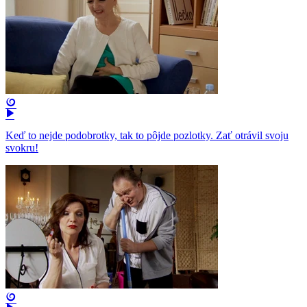
Keď to nejde podobrotky, tak to pôjde pozlotky. Zať otrávil svoju
svokru!