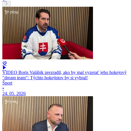
VIDEO Boris Valábik prezradil, ako by mal vyzerať jeho hokejový
"dream team": Týchto hokejistov by si vybral!
Šport
•
24. 05. 2026