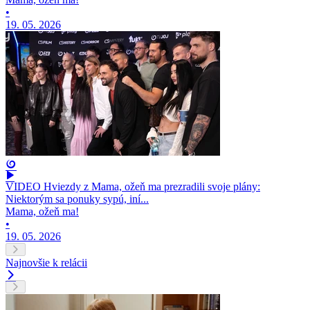
•
19. 05. 2026
VIDEO Hviezdy z Mama, ožeň ma prezradili svoje plány:
Niektorým sa ponuky sypú, iní...
Mama, ožeň ma!
•
19. 05. 2026
Najnovšie k relácii