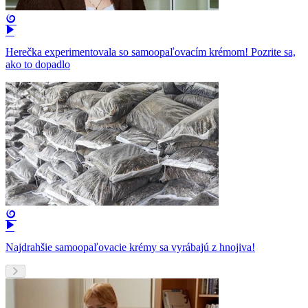
Herečka experimentovala so samoopaľovacím krémom! Pozrite sa,
ako to dopadlo
Najdrahšie samoopaľovacie krémy sa vyrábajú z hnojiva!