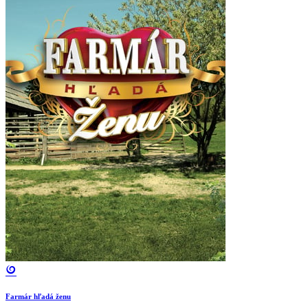
Farmár hľadá ženu