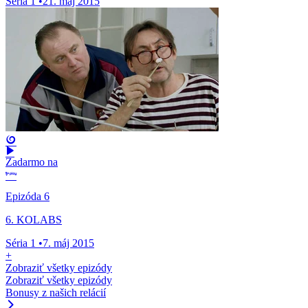
Séria 1
•
21. máj 2015
Zadarmo na
Epizóda 6
6. KOLABS
Séria 1
•
7. máj 2015
+
Zobraziť všetky epizódy
Zobraziť všetky epizódy
Bonusy z našich relácií