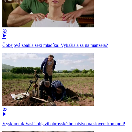
Čobejová zbalila sexi mladíka! Vykašlala sa na manžela?
Výskumník Vasiľ objavil obrovské bohatstvo na slovenskom poli!