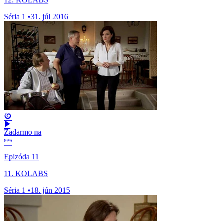
Séria 1
•
31. júl 2016
Zadarmo na
Epizóda 11
11. KOLABS
Séria 1
•
18. jún 2015