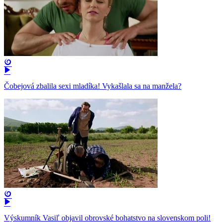
Čobejová zbalila sexi mladíka! Vykašlala sa na manžela?
Výskumník Vasiľ objavil obrovské bohatstvo na slovenskom poli!