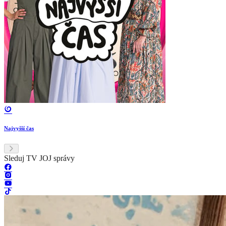
Najvyšší čas
Sleduj TV JOJ správy