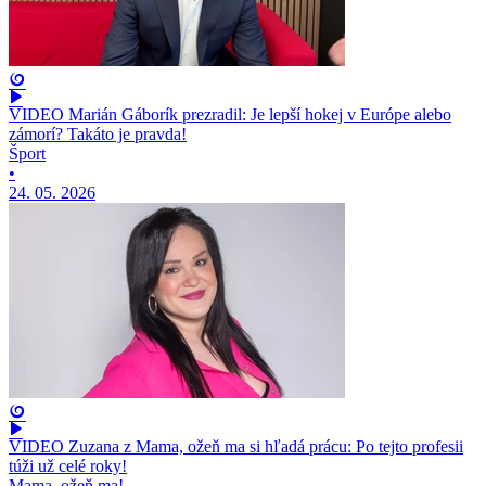
VIDEO Marián Gáborík prezradil: Je lepší hokej v Európe alebo
zámorí? Takáto je pravda!
Šport
•
24. 05. 2026
VIDEO Zuzana z Mama, ožeň ma si hľadá prácu: Po tejto profesii
túži už celé roky!
Mama, ožeň ma!