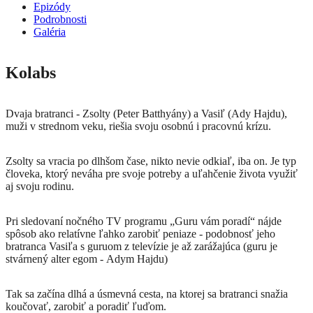
Epizódy
Podrobnosti
Galéria
Kolabs
Dvaja bratranci - Zsolty (Peter Batthyány) a Vasiľ (Ady Hajdu),
muži v strednom veku, riešia svoju osobnú i pracovnú krízu.
Zsolty sa vracia po dlhšom čase, nikto nevie odkiaľ, iba on. Je typ
človeka, ktorý neváha pre svoje potreby a uľahčenie života využiť
aj svoju rodinu.
Pri sledovaní nočného TV programu „Guru vám poradí“ nájde
spôsob ako relatívne ľahko zarobiť peniaze - podobnosť jeho
bratranca Vasiľa s guruom z televízie je až zarážajúca (guru je
stvárnený alter egom - Adym Hajdu)
Tak sa začína dlhá a úsmevná cesta, na ktorej sa bratranci snažia
koučovať, zarobiť a poradiť ľuďom.