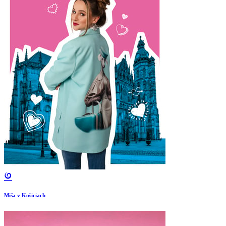
Miša v Košiciach