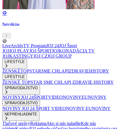
Najvyšší čas
Live
Archív
TV Program
JOJ 24
JOJ Šport
JOJ
JOJ PLAY
JOJ ŠPORT
JOJKO
NADÁCIA TV
JOJ
KASTINGY
JOJ CZ
JOJ GROUP
LIFESTYLE
ŽENSKÉ
TOPSTAR
SME CHLAPI
ZDRAVIE
HISTORY
LIFESTYLE
ŽENSKÉ
TOPSTAR
SME CHLAPI
ZDRAVIE
HISTORY
SPRAVODAJSTVO
NOVINY
JOJ 24
ŠPORT
VIDEONOVINY
EUNOVINY
SPRAVODAJSTVO
NOVINY
JOJ 24
ŠPORT
VIDEONOVINY
EUNOVINY
NEPREHLIADNITE
Tlačové správy
Reklama
Ako si nás naladíte
Kde nás
nájdete
Kariéra
JOJ nebude súčasťou bezplatného vysielania cez