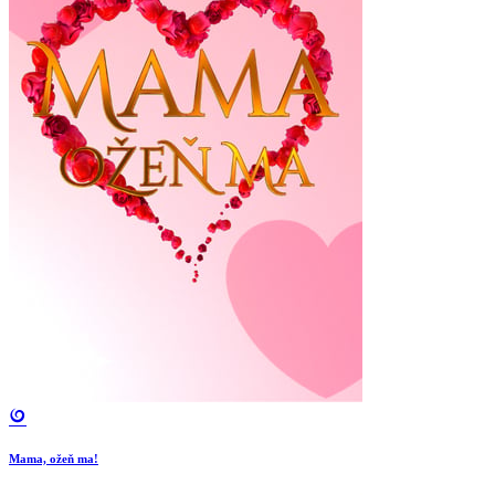
Mama, ožeň ma!