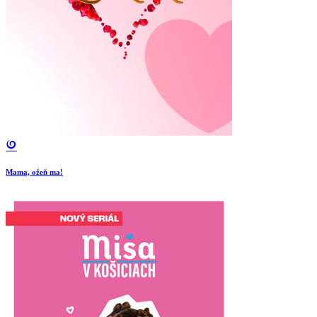
Mama, ožeň ma!