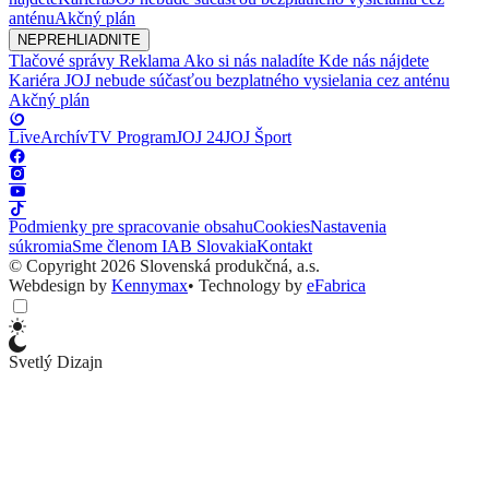
anténu
Akčný plán
NEPREHLIADNITE
Tlačové správy
Reklama
Ako si nás naladíte
Kde nás nájdete
Kariéra
JOJ nebude súčasťou bezplatného vysielania cez anténu
Akčný plán
Live
Archív
TV Program
JOJ 24
JOJ Šport
Podmienky pre spracovanie obsahu
Cookies
Nastavenia
súkromia
Sme členom IAB Slovakia
Kontakt
© Copyright 2026 Slovenská produkčná, a.s.
Webdesign by
Kennymax
•
Technology by
eFabrica
Svetlý Dizajn