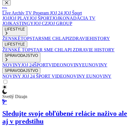
Live
Archív
TV Program
JOJ 24
JOJ Šport
JOJ
JOJ PLAY
JOJ ŠPORT
JOJKO
NADÁCIA TV
JOJ
KASTINGY
JOJ CZ
JOJ GROUP
LIFESTYLE
ŽENSKÉ
TOPSTAR
SME CHLAPI
ZDRAVIE
HISTORY
LIFESTYLE
ŽENSKÉ
TOPSTAR
SME CHLAPI
ZDRAVIE
HISTORY
SPRAVODAJSTVO
NOVINY
JOJ 24
ŠPORT
VIDEONOVINY
EUNOVINY
SPRAVODAJSTVO
NOVINY
JOJ 24
ŠPORT
VIDEONOVINY
EUNOVINY
Svetlý Dizajn
Sledujte svoje obľúbené relácie naživo ale
aj v predstihu