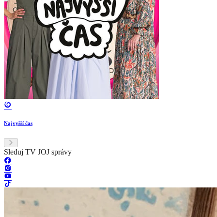
Najvyšší čas
Sleduj TV JOJ správy