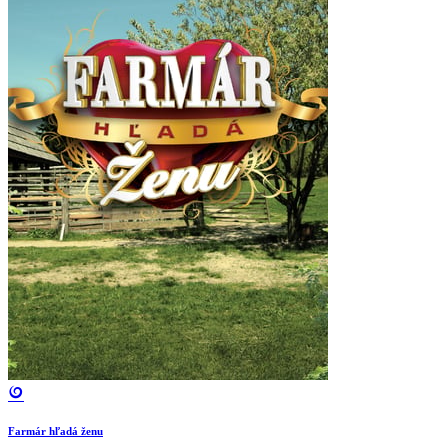
Farmár hľadá ženu