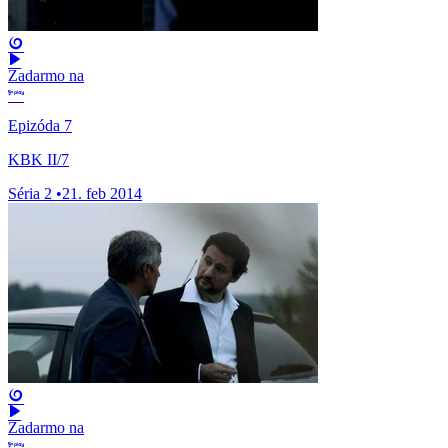
Zadarmo na
Epizóda 7
KBK II/7
Séria 2
•
21. feb 2014
Zadarmo na