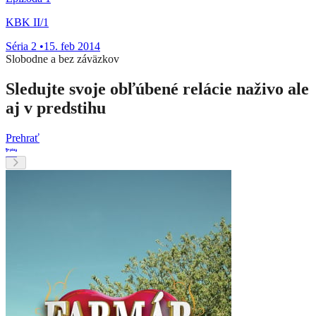
KBK II/1
Séria 2
•
15. feb 2014
Slobodne a bez záväzkov
Sledujte svoje obľúbené relácie naživo ale
aj v predstihu
Prehrať