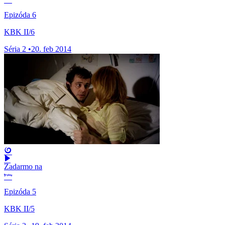
Epizóda 6
KBK II/6
Séria 2
•
20. feb 2014
Zadarmo na
Epizóda 5
KBK II/5