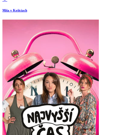
Miša v Košiciach