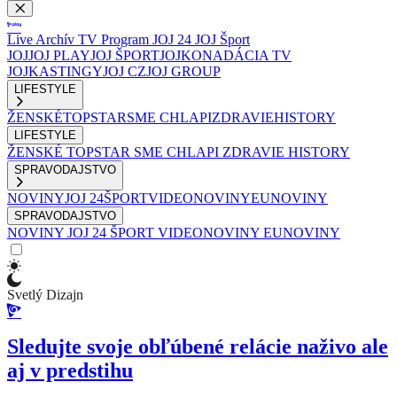
Live
Archív
TV Program
JOJ 24
JOJ Šport
JOJ
JOJ PLAY
JOJ ŠPORT
JOJKO
NADÁCIA TV
JOJ
KASTINGY
JOJ CZ
JOJ GROUP
LIFESTYLE
ŽENSKÉ
TOPSTAR
SME CHLAPI
ZDRAVIE
HISTORY
LIFESTYLE
ŽENSKÉ
TOPSTAR
SME CHLAPI
ZDRAVIE
HISTORY
SPRAVODAJSTVO
NOVINY
JOJ 24
ŠPORT
VIDEONOVINY
EUNOVINY
SPRAVODAJSTVO
NOVINY
JOJ 24
ŠPORT
VIDEONOVINY
EUNOVINY
Svetlý Dizajn
Sledujte svoje obľúbené relácie naživo ale
aj v predstihu