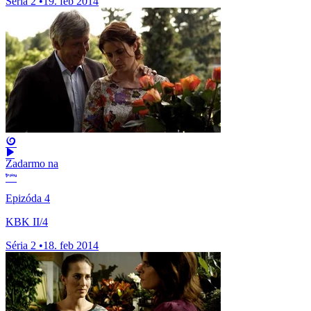
Séria 2
•
19. feb 2014
Zadarmo na
Epizóda 4
KBK II/4
Séria 2
•
18. feb 2014