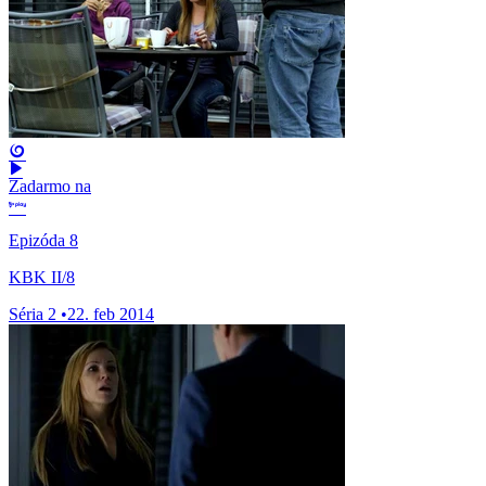
Zadarmo na
Epizóda 8
KBK II/8
Séria 2
•
22. feb 2014