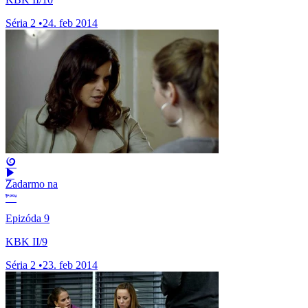
Séria 2
•
24. feb 2014
Zadarmo na
Epizóda 9
KBK II/9
Séria 2
•
23. feb 2014