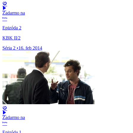
Zadarmo na
Epizóda 2
KBK II/2
Séria 2
•
16. feb 2014
Zadarmo na
Epizóda 1