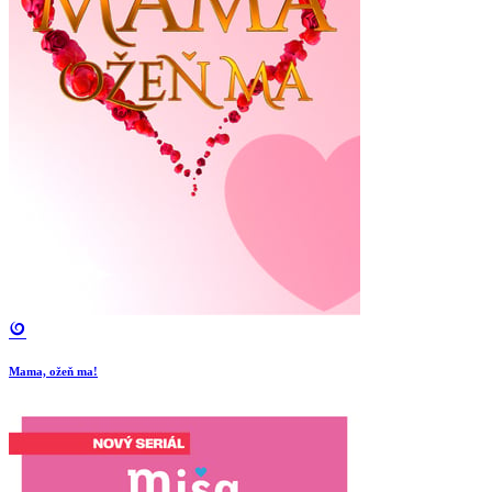
Mama, ožeň ma!