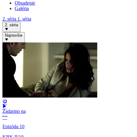
Obsadenie
Galéria
2. séria
1. séria
2. séria
Najnovšie
Zadarmo na
Epizóda 10
KBK II/10