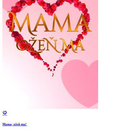
Mama, ožeň ma!