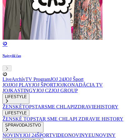
Najvyšší čas
Live
Archív
TV Program
JOJ 24
JOJ Šport
JOJ
JOJ PLAY
JOJ ŠPORT
JOJKO
NADÁCIA TV
JOJ
KASTINGY
JOJ CZ
JOJ GROUP
LIFESTYLE
ŽENSKÉ
TOPSTAR
SME CHLAPI
ZDRAVIE
HISTORY
LIFESTYLE
ŽENSKÉ
TOPSTAR
SME CHLAPI
ZDRAVIE
HISTORY
SPRAVODAJSTVO
NOVINY
JOJ 24
ŠPORT
VIDEONOVINY
EUNOVINY