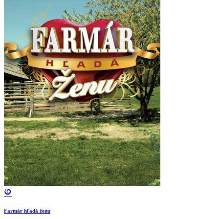
Farmár hľadá ženu