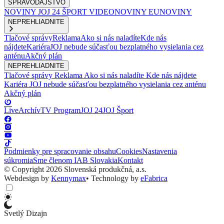
SPRAVODAJSTVO
NOVINY
JOJ 24
ŠPORT
VIDEONOVINY
EUNOVINY
NEPREHLIADNITE
Tlačové správy
Reklama
Ako si nás naladíte
Kde nás
nájdete
Kariéra
JOJ nebude súčasťou bezplatného vysielania cez
anténu
Akčný plán
NEPREHLIADNITE
Tlačové správy
Reklama
Ako si nás naladíte
Kde nás nájdete
Kariéra
JOJ nebude súčasťou bezplatného vysielania cez anténu
Akčný plán
Live
Archív
TV Program
JOJ 24
JOJ Šport
Podmienky pre spracovanie obsahu
Cookies
Nastavenia
súkromia
Sme členom IAB Slovakia
Kontakt
© Copyright 2026 Slovenská produkčná, a.s.
Webdesign by
Kennymax
•
Technology by
eFabrica
Svetlý Dizajn