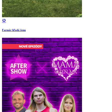
Farmár hľadá ženu