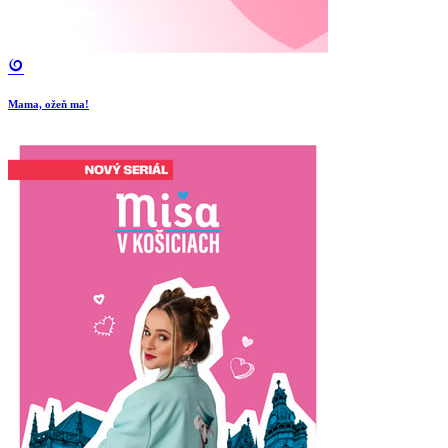
Mama, ožeň ma!