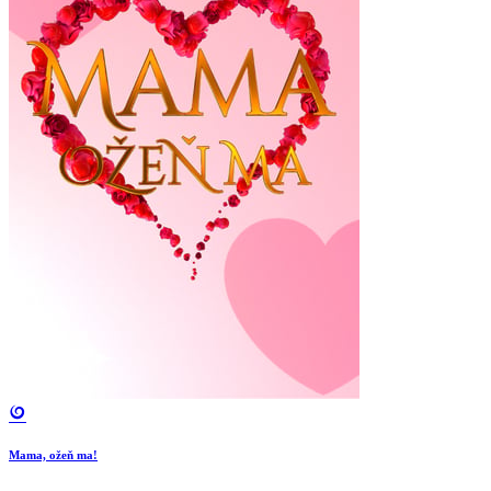
Mama, ožeň ma!