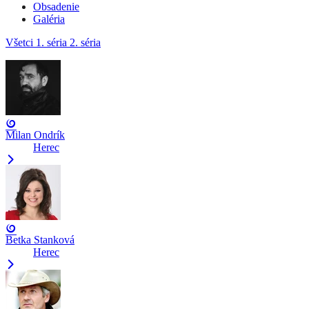
Obsadenie
Galéria
Všetci
1. séria
2. séria
Milan Ondrík
Herec
Betka Stanková
Herec