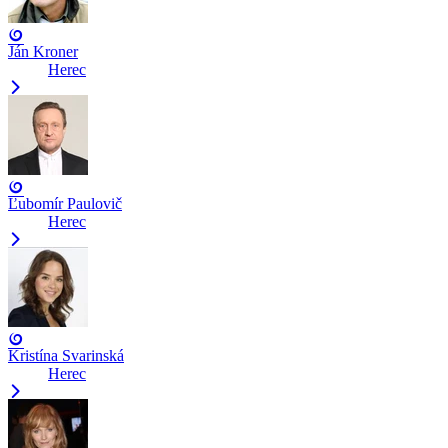
Ján Kroner
Herec
Ľubomír Paulovič
Herec
Kristína Svarinská
Herec