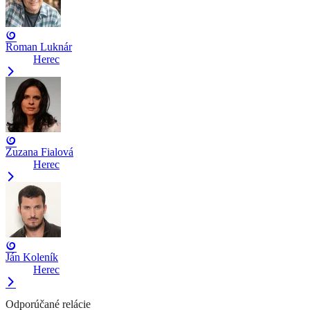
Roman Luknár
Herec
Zuzana Fialová
Herec
Ján Koleník
Herec
Odporúčané relácie