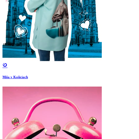
Miša v Košiciach