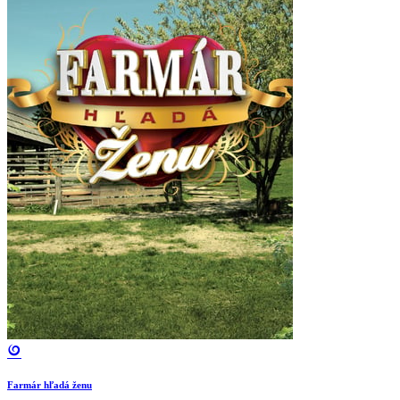
Farmár hľadá ženu