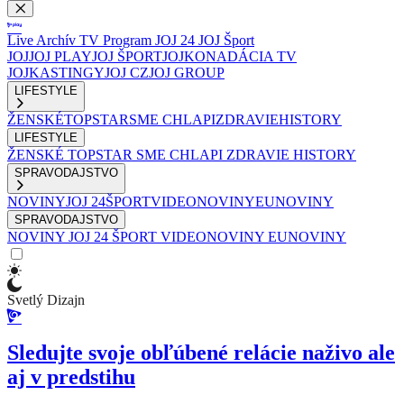
Live
Archív
TV Program
JOJ 24
JOJ Šport
JOJ
JOJ PLAY
JOJ ŠPORT
JOJKO
NADÁCIA TV
JOJ
KASTINGY
JOJ CZ
JOJ GROUP
LIFESTYLE
ŽENSKÉ
TOPSTAR
SME CHLAPI
ZDRAVIE
HISTORY
LIFESTYLE
ŽENSKÉ
TOPSTAR
SME CHLAPI
ZDRAVIE
HISTORY
SPRAVODAJSTVO
NOVINY
JOJ 24
ŠPORT
VIDEONOVINY
EUNOVINY
SPRAVODAJSTVO
NOVINY
JOJ 24
ŠPORT
VIDEONOVINY
EUNOVINY
Svetlý Dizajn
Sledujte svoje obľúbené relácie naživo ale
aj v predstihu