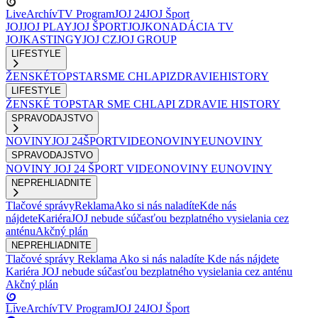
Live
Archív
TV Program
JOJ 24
JOJ Šport
JOJ
JOJ PLAY
JOJ ŠPORT
JOJKO
NADÁCIA TV
JOJ
KASTINGY
JOJ CZ
JOJ GROUP
LIFESTYLE
ŽENSKÉ
TOPSTAR
SME CHLAPI
ZDRAVIE
HISTORY
LIFESTYLE
ŽENSKÉ
TOPSTAR
SME CHLAPI
ZDRAVIE
HISTORY
SPRAVODAJSTVO
NOVINY
JOJ 24
ŠPORT
VIDEONOVINY
EUNOVINY
SPRAVODAJSTVO
NOVINY
JOJ 24
ŠPORT
VIDEONOVINY
EUNOVINY
NEPREHLIADNITE
Tlačové správy
Reklama
Ako si nás naladíte
Kde nás
nájdete
Kariéra
JOJ nebude súčasťou bezplatného vysielania cez
anténu
Akčný plán
NEPREHLIADNITE
Tlačové správy
Reklama
Ako si nás naladíte
Kde nás nájdete
Kariéra
JOJ nebude súčasťou bezplatného vysielania cez anténu
Akčný plán
Live
Archív
TV Program
JOJ 24
JOJ Šport