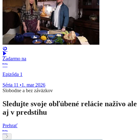
Zadarmo na
Epizóda 1
Séria 11
•
1. mar 2026
Slobodne a bez záväzkov
Sledujte svoje obľúbené relácie naživo ale
aj v predstihu
Prehrať