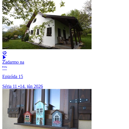
Zadarmo na
Epizóda 15
Séria 11
•
14. jún 2026