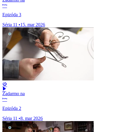
Epizóda 3
Séria 11
•
15. mar 2026
Zadarmo na
Epizóda 2
Séria 11
•
8. mar 2026