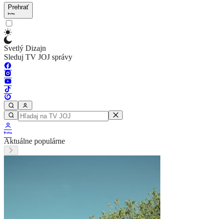
Prehrať
Svetlý Dizajn
Sleduj TV JOJ správy
Aktuálne populárne