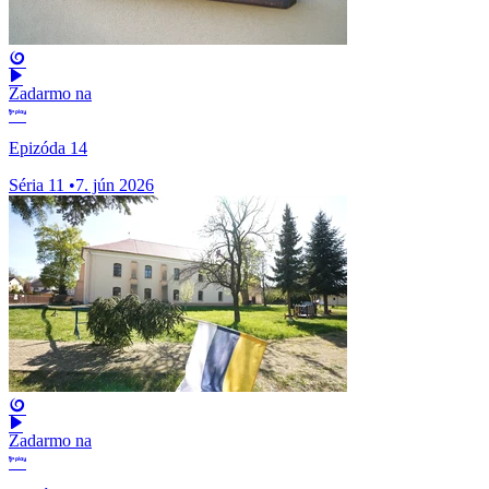
Zadarmo na
Epizóda 14
Séria 11
•
7. jún 2026
Zadarmo na