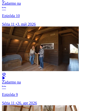
Zadarmo na
Epizóda 10
Séria 11
•
3. máj 2026
Zadarmo na
Epizóda 9
Séria 11
•
26. apr 2026