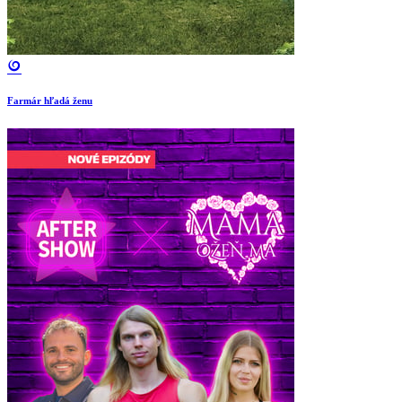
Farmár hľadá ženu