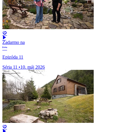
Zadarmo na
Epizóda 11
Séria 11
•
10. máj 2026