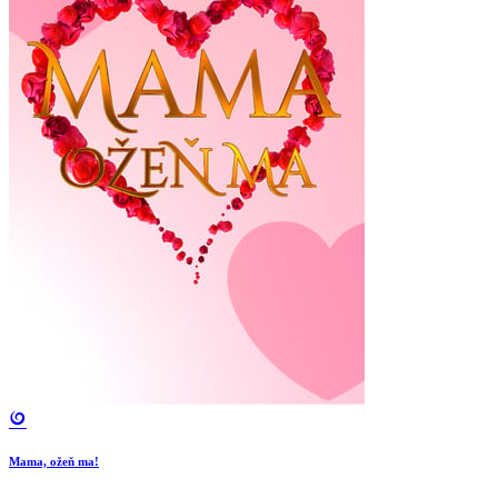
Mama, ožeň ma!