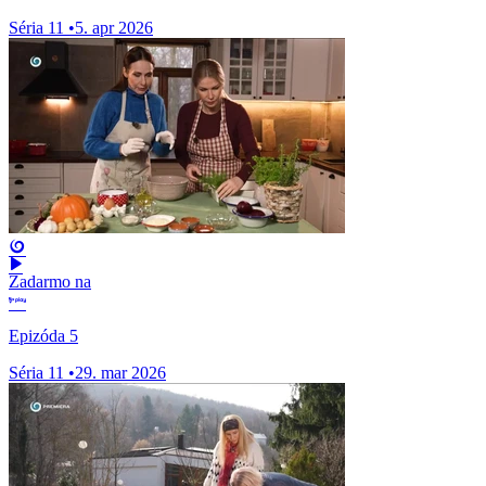
Séria 11
•
5. apr 2026
Zadarmo na
Epizóda 5
Séria 11
•
29. mar 2026