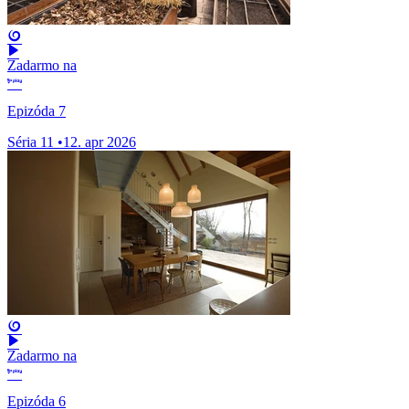
Zadarmo na
Epizóda 7
Séria 11
•
12. apr 2026
Zadarmo na
Epizóda 6