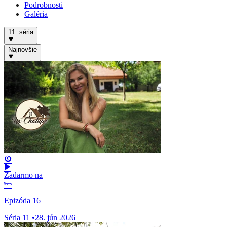
Podrobnosti
Galéria
11. séria
Najnovšie
Zadarmo na
Epizóda 16
Séria 11
•
28. jún 2026