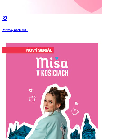
Mama, ožeň ma!