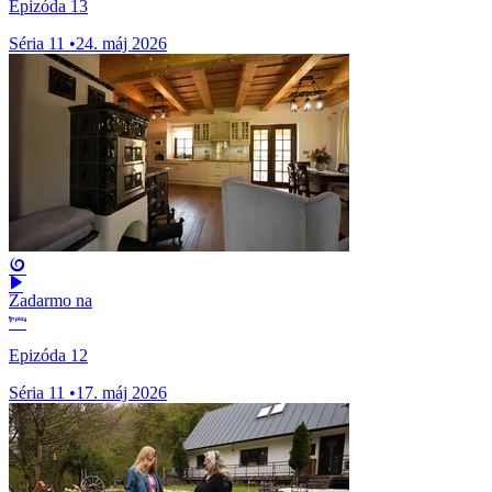
Epizóda 13
Séria 11
•
24. máj 2026
Zadarmo na
Epizóda 12
Séria 11
•
17. máj 2026