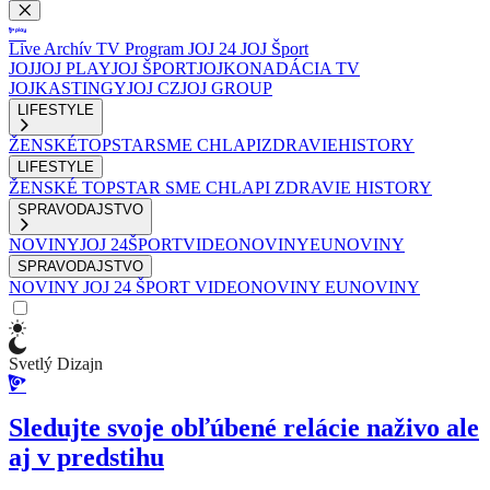
Live
Archív
TV Program
JOJ 24
JOJ Šport
JOJ
JOJ PLAY
JOJ ŠPORT
JOJKO
NADÁCIA TV
JOJ
KASTINGY
JOJ CZ
JOJ GROUP
LIFESTYLE
ŽENSKÉ
TOPSTAR
SME CHLAPI
ZDRAVIE
HISTORY
LIFESTYLE
ŽENSKÉ
TOPSTAR
SME CHLAPI
ZDRAVIE
HISTORY
SPRAVODAJSTVO
NOVINY
JOJ 24
ŠPORT
VIDEONOVINY
EUNOVINY
SPRAVODAJSTVO
NOVINY
JOJ 24
ŠPORT
VIDEONOVINY
EUNOVINY
Svetlý Dizajn
Sledujte svoje obľúbené relácie naživo ale
aj v predstihu