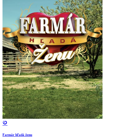
Farmár hľadá ženu