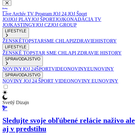
Live
Archív
TV Program
JOJ 24
JOJ Šport
JOJ
JOJ PLAY
JOJ ŠPORT
JOJKO
NADÁCIA TV
JOJ
KASTINGY
JOJ CZ
JOJ GROUP
LIFESTYLE
ŽENSKÉ
TOPSTAR
SME CHLAPI
ZDRAVIE
HISTORY
LIFESTYLE
ŽENSKÉ
TOPSTAR
SME CHLAPI
ZDRAVIE
HISTORY
SPRAVODAJSTVO
NOVINY
JOJ 24
ŠPORT
VIDEONOVINY
EUNOVINY
SPRAVODAJSTVO
NOVINY
JOJ 24
ŠPORT
VIDEONOVINY
EUNOVINY
Svetlý Dizajn
Sledujte svoje obľúbené relácie naživo ale
aj v predstihu