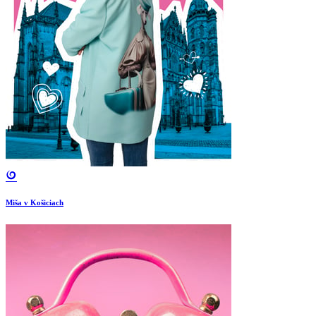
Miša v Košiciach