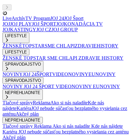
Live
Archív
TV Program
JOJ 24
JOJ Šport
JOJ
JOJ PLAY
JOJ ŠPORT
JOJKO
NADÁCIA TV
JOJ
KASTINGY
JOJ CZ
JOJ GROUP
LIFESTYLE
ŽENSKÉ
TOPSTAR
SME CHLAPI
ZDRAVIE
HISTORY
LIFESTYLE
ŽENSKÉ
TOPSTAR
SME CHLAPI
ZDRAVIE
HISTORY
SPRAVODAJSTVO
NOVINY
JOJ 24
ŠPORT
VIDEONOVINY
EUNOVINY
SPRAVODAJSTVO
NOVINY
JOJ 24
ŠPORT
VIDEONOVINY
EUNOVINY
NEPREHLIADNITE
Tlačové správy
Reklama
Ako si nás naladíte
Kde nás
nájdete
Kariéra
JOJ nebude súčasťou bezplatného vysielania cez
anténu
Akčný plán
NEPREHLIADNITE
Tlačové správy
Reklama
Ako si nás naladíte
Kde nás nájdete
Kariéra
JOJ nebude súčasťou bezplatného vysielania cez anténu
Akčný plán