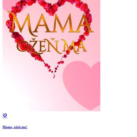
Mama, ožeň ma!