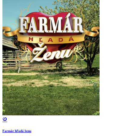
Farmár hľadá ženu