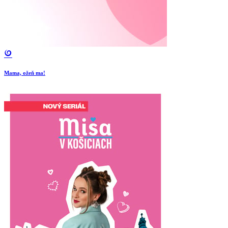
Mama, ožeň ma!