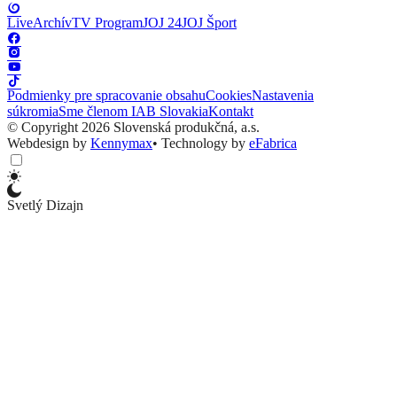
Live
Archív
TV Program
JOJ 24
JOJ Šport
Podmienky pre spracovanie obsahu
Cookies
Nastavenia
súkromia
Sme členom IAB Slovakia
Kontakt
© Copyright 2026 Slovenská produkčná, a.s.
Webdesign by
Kennymax
•
Technology by
eFabrica
Svetlý Dizajn