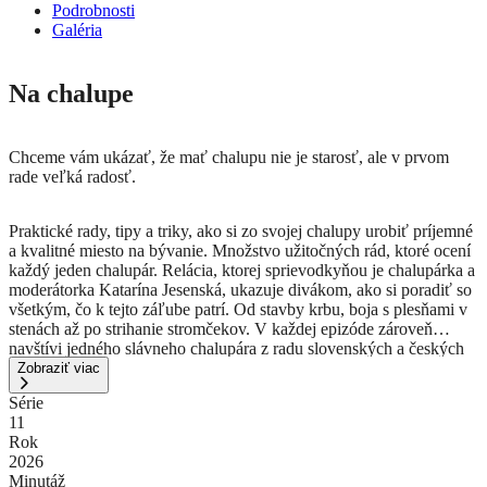
Podrobnosti
Galéria
Na chalupe
Chceme vám ukázať, že mať chalupu nie je starosť, ale v prvom
rade veľká radosť.
Praktické rady, tipy a triky, ako si zo svojej chalupy urobiť príjemné
a kvalitné miesto na bývanie. Množstvo užitočných rád, ktoré ocení
každý jeden chalupár. Relácia, ktorej sprievodkyňou je chalupárka a
moderátorka Katarína Jesenská, ukazuje divákom, ako si poradiť so
všetkým, čo k tejto záľube patrí. Od stavby krbu, boja s plesňami v
stenách až po strihanie stromčekov. V každej epizóde zároveň
navštívi jedného slávneho chalupára z radu slovenských a českých
známych ľudí, ktorí si svoje miesto na bývanie uprostred prírody
Zobraziť viac
nádherne zveľaďujú. S tímom odborníkov divákom radí, ako
Série
vyriešiť mnohé nástrahy, ktoré k chalupám jednoducho patria. Na
11
konci relácie nechýba naozajstný chalupársky recept zo sezónnych
Rok
potravín. Chceme vám ukázať, že mať chalupu nie je starosť, ale v
2026
prvom rade veľká radosť.
Minutáž