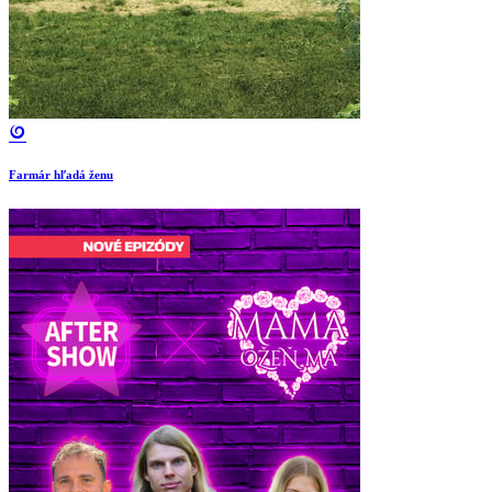
Farmár hľadá ženu