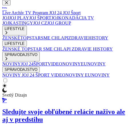
Live
Archív
TV Program
JOJ 24
JOJ Šport
JOJ
JOJ PLAY
JOJ ŠPORT
JOJKO
NADÁCIA TV
JOJ
KASTINGY
JOJ CZ
JOJ GROUP
LIFESTYLE
ŽENSKÉ
TOPSTAR
SME CHLAPI
ZDRAVIE
HISTORY
LIFESTYLE
ŽENSKÉ
TOPSTAR
SME CHLAPI
ZDRAVIE
HISTORY
SPRAVODAJSTVO
NOVINY
JOJ 24
ŠPORT
VIDEONOVINY
EUNOVINY
SPRAVODAJSTVO
NOVINY
JOJ 24
ŠPORT
VIDEONOVINY
EUNOVINY
Svetlý Dizajn
Sledujte svoje obľúbené relácie naživo ale
aj v predstihu