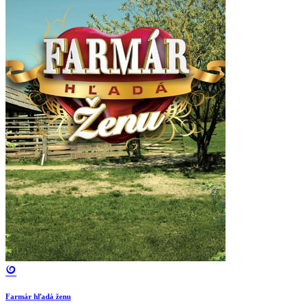
Farmár hľadá ženu