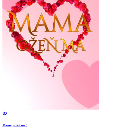
Mama, ožeň ma!