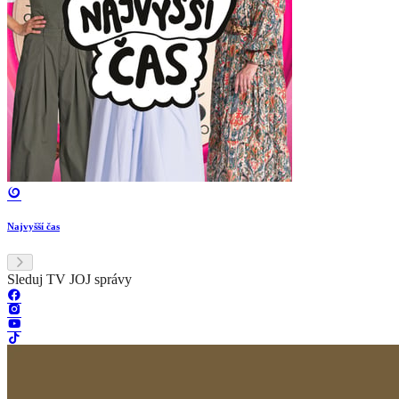
Najvyšší čas
Sleduj TV JOJ správy