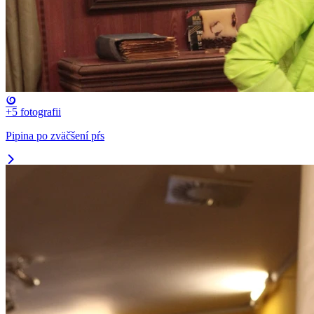
+5
fotografii
Pipina po zväčšení pŕs