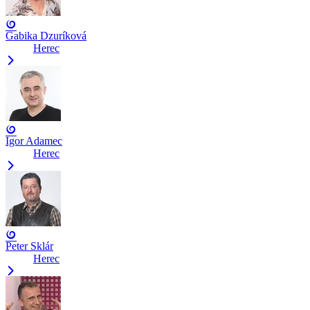
Gabika Dzuríková
Herec
Igor Adamec
Herec
Peter Sklár
Herec