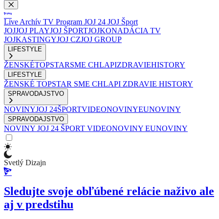
Live
Archív
TV Program
JOJ 24
JOJ Šport
JOJ
JOJ PLAY
JOJ ŠPORT
JOJKO
NADÁCIA TV
JOJ
KASTINGY
JOJ CZ
JOJ GROUP
LIFESTYLE
ŽENSKÉ
TOPSTAR
SME CHLAPI
ZDRAVIE
HISTORY
LIFESTYLE
ŽENSKÉ
TOPSTAR
SME CHLAPI
ZDRAVIE
HISTORY
SPRAVODAJSTVO
NOVINY
JOJ 24
ŠPORT
VIDEONOVINY
EUNOVINY
SPRAVODAJSTVO
NOVINY
JOJ 24
ŠPORT
VIDEONOVINY
EUNOVINY
Svetlý Dizajn
Sledujte svoje obľúbené relácie naživo ale
aj v predstihu