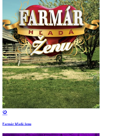
Farmár hľadá ženu