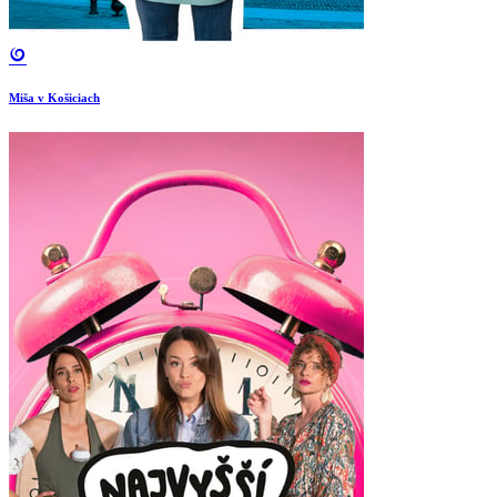
Miša v Košiciach