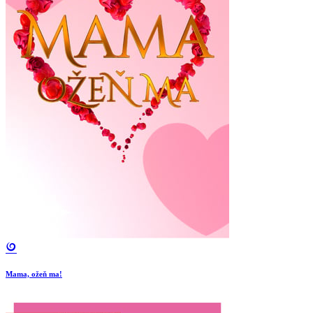
Mama, ožeň ma!