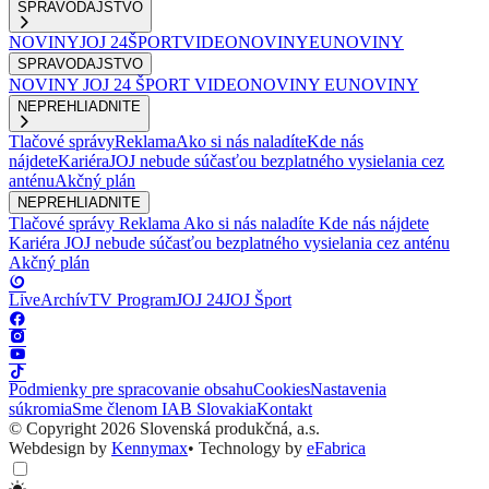
SPRAVODAJSTVO
NOVINY
JOJ 24
ŠPORT
VIDEONOVINY
EUNOVINY
SPRAVODAJSTVO
NOVINY
JOJ 24
ŠPORT
VIDEONOVINY
EUNOVINY
NEPREHLIADNITE
Tlačové správy
Reklama
Ako si nás naladíte
Kde nás
nájdete
Kariéra
JOJ nebude súčasťou bezplatného vysielania cez
anténu
Akčný plán
NEPREHLIADNITE
Tlačové správy
Reklama
Ako si nás naladíte
Kde nás nájdete
Kariéra
JOJ nebude súčasťou bezplatného vysielania cez anténu
Akčný plán
Live
Archív
TV Program
JOJ 24
JOJ Šport
Podmienky pre spracovanie obsahu
Cookies
Nastavenia
súkromia
Sme členom IAB Slovakia
Kontakt
© Copyright 2026 Slovenská produkčná, a.s.
Webdesign by
Kennymax
•
Technology by
eFabrica