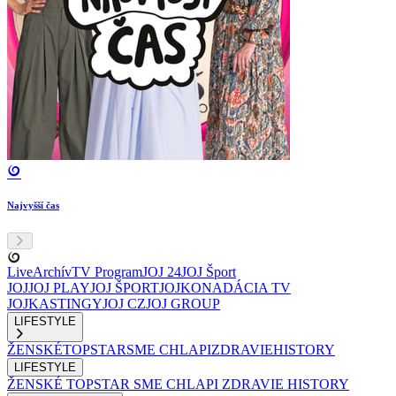
Najvyšší čas
Live
Archív
TV Program
JOJ 24
JOJ Šport
JOJ
JOJ PLAY
JOJ ŠPORT
JOJKO
NADÁCIA TV
JOJ
KASTINGY
JOJ CZ
JOJ GROUP
LIFESTYLE
ŽENSKÉ
TOPSTAR
SME CHLAPI
ZDRAVIE
HISTORY
LIFESTYLE
ŽENSKÉ
TOPSTAR
SME CHLAPI
ZDRAVIE
HISTORY