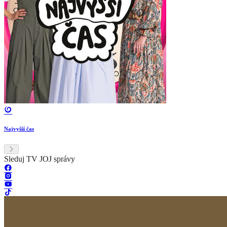
Najvyšší čas
Sleduj TV JOJ správy