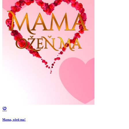
Mama, ožeň ma!