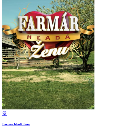
Farmár hľadá ženu