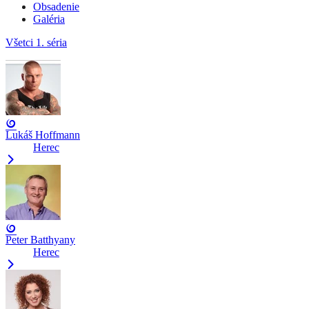
Obsadenie
Galéria
Všetci
1. séria
Lukáš Hoffmann
Herec
Peter Batthyany
Herec