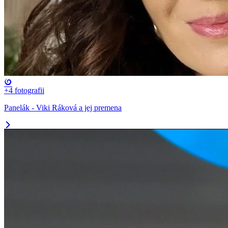
+4
fotografii
Panelák - Viki Ráková a jej premena