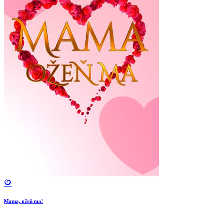
Mama, ožeň ma!