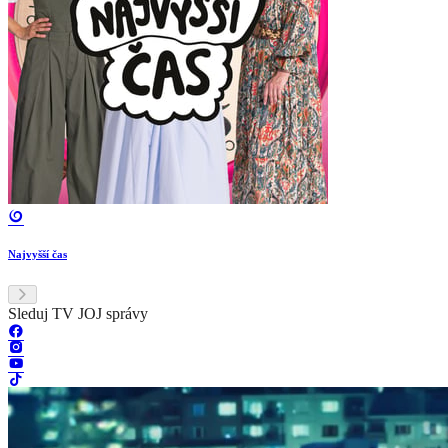
Najvyšší čas
Sleduj TV JOJ správy