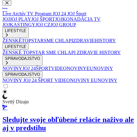
Live
Archív
TV Program
JOJ 24
JOJ Šport
JOJ
JOJ PLAY
JOJ ŠPORT
JOJKO
NADÁCIA TV
JOJ
KASTINGY
JOJ CZ
JOJ GROUP
LIFESTYLE
ŽENSKÉ
TOPSTAR
SME CHLAPI
ZDRAVIE
HISTORY
LIFESTYLE
ŽENSKÉ
TOPSTAR
SME CHLAPI
ZDRAVIE
HISTORY
SPRAVODAJSTVO
NOVINY
JOJ 24
ŠPORT
VIDEONOVINY
EUNOVINY
SPRAVODAJSTVO
NOVINY
JOJ 24
ŠPORT
VIDEONOVINY
EUNOVINY
Svetlý Dizajn
Sledujte svoje obľúbené relácie naživo ale
aj v predstihu