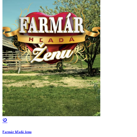
Farmár hľadá ženu