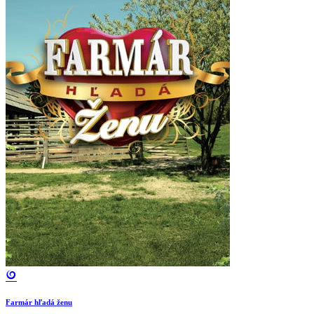
Farmár hľadá ženu