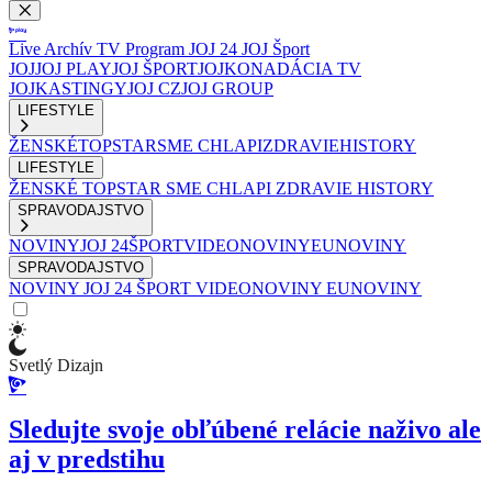
Live
Archív
TV Program
JOJ 24
JOJ Šport
JOJ
JOJ PLAY
JOJ ŠPORT
JOJKO
NADÁCIA TV
JOJ
KASTINGY
JOJ CZ
JOJ GROUP
LIFESTYLE
ŽENSKÉ
TOPSTAR
SME CHLAPI
ZDRAVIE
HISTORY
LIFESTYLE
ŽENSKÉ
TOPSTAR
SME CHLAPI
ZDRAVIE
HISTORY
SPRAVODAJSTVO
NOVINY
JOJ 24
ŠPORT
VIDEONOVINY
EUNOVINY
SPRAVODAJSTVO
NOVINY
JOJ 24
ŠPORT
VIDEONOVINY
EUNOVINY
Svetlý Dizajn
Sledujte svoje obľúbené relácie naživo ale
aj v predstihu