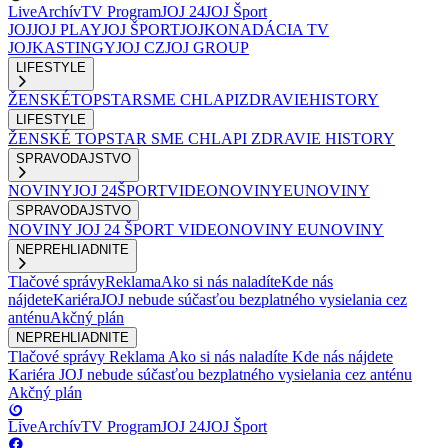
Live
Archív
TV Program
JOJ 24
JOJ Šport
JOJ
JOJ PLAY
JOJ ŠPORT
JOJKO
NADÁCIA TV
JOJ
KASTINGY
JOJ CZ
JOJ GROUP
LIFESTYLE
ŽENSKÉ
TOPSTAR
SME CHLAPI
ZDRAVIE
HISTORY
LIFESTYLE
ŽENSKÉ
TOPSTAR
SME CHLAPI
ZDRAVIE
HISTORY
SPRAVODAJSTVO
NOVINY
JOJ 24
ŠPORT
VIDEONOVINY
EUNOVINY
SPRAVODAJSTVO
NOVINY
JOJ 24
ŠPORT
VIDEONOVINY
EUNOVINY
NEPREHLIADNITE
Tlačové správy
Reklama
Ako si nás naladíte
Kde nás
nájdete
Kariéra
JOJ nebude súčasťou bezplatného vysielania cez
anténu
Akčný plán
NEPREHLIADNITE
Tlačové správy
Reklama
Ako si nás naladíte
Kde nás nájdete
Kariéra
JOJ nebude súčasťou bezplatného vysielania cez anténu
Akčný plán
Live
Archív
TV Program
JOJ 24
JOJ Šport