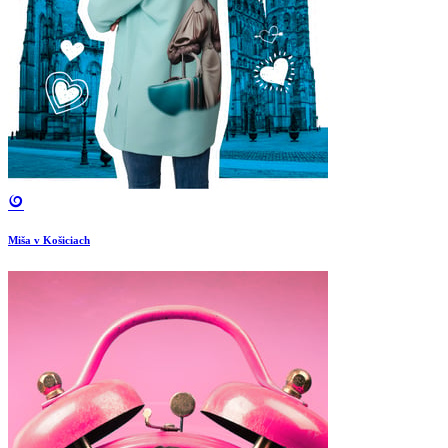
Miša v Košiciach