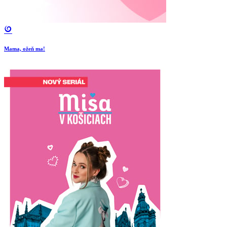
Mama, ožeň ma!