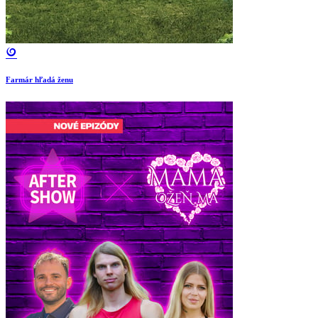
Farmár hľadá ženu