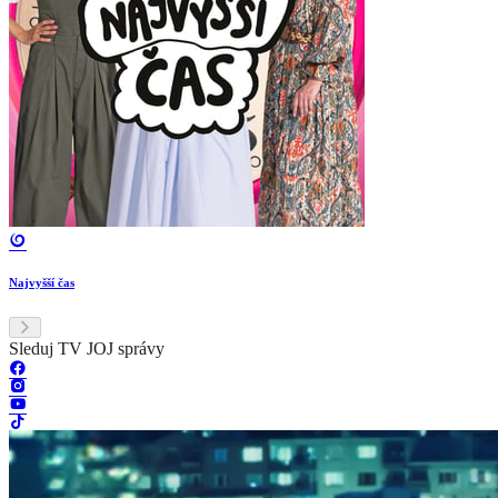
Najvyšší čas
Sleduj TV JOJ správy