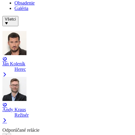
Obsadenie
Galéria
Všetci
Ján Koleník
Herec
Andy Kraus
Režisér
Odporúčané relácie