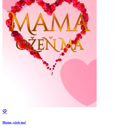
Mama, ožeň ma!