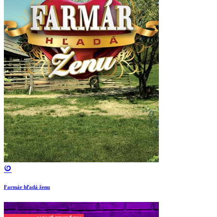
Farmár hľadá ženu