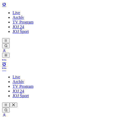
Live
Archív
TV Program
JOJ 24
JOJ Šport
Live
Archív
TV Program
JOJ 24
JOJ Šport