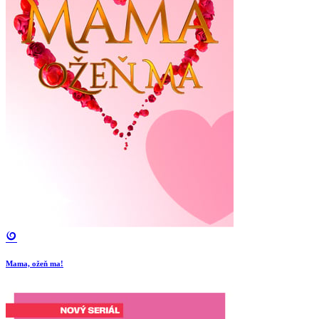
Mama, ožeň ma!