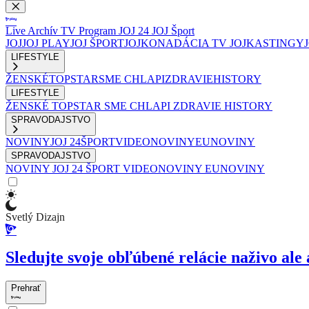
Live
Archív
TV Program
JOJ 24
JOJ Šport
JOJ
JOJ PLAY
JOJ ŠPORT
JOJKO
NADÁCIA TV JOJ
KASTINGY
LIFESTYLE
ŽENSKÉ
TOPSTAR
SME CHLAPI
ZDRAVIE
HISTORY
LIFESTYLE
ŽENSKÉ
TOPSTAR
SME CHLAPI
ZDRAVIE
HISTORY
SPRAVODAJSTVO
NOVINY
JOJ 24
ŠPORT
VIDEONOVINY
EUNOVINY
SPRAVODAJSTVO
NOVINY
JOJ 24
ŠPORT
VIDEONOVINY
EUNOVINY
Svetlý Dizajn
Sledujte svoje obľúbené relácie naživo ale 
Prehrať