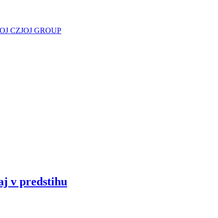
JOJ CZ
JOJ GROUP
aj v predstihu