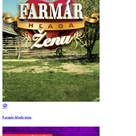
Farmár hľadá ženu