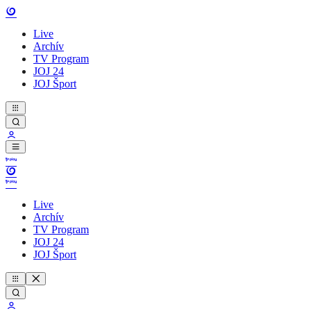
Live
Archív
TV Program
JOJ 24
JOJ Šport
Live
Archív
TV Program
JOJ 24
JOJ Šport