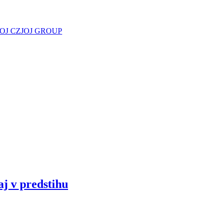
JOJ CZ
JOJ GROUP
aj v predstihu