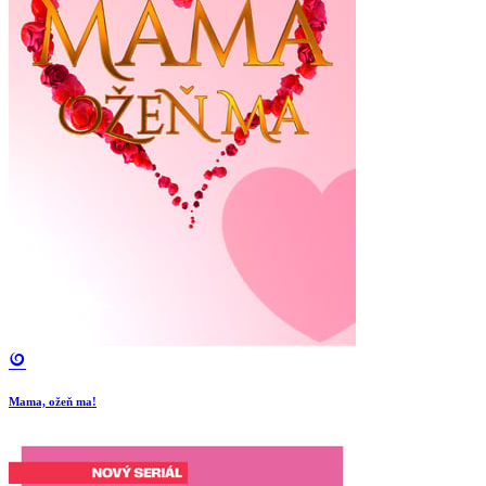
Mama, ožeň ma!