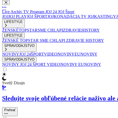
Live
Archív
TV Program
JOJ 24
JOJ Šport
JOJ
JOJ PLAY
JOJ ŠPORT
JOJKO
NADÁCIA TV JOJ
KASTINGY
LIFESTYLE
ŽENSKÉ
TOPSTAR
SME CHLAPI
ZDRAVIE
HISTORY
LIFESTYLE
ŽENSKÉ
TOPSTAR
SME CHLAPI
ZDRAVIE
HISTORY
SPRAVODAJSTVO
NOVINY
JOJ 24
ŠPORT
VIDEONOVINY
EUNOVINY
SPRAVODAJSTVO
NOVINY
JOJ 24
ŠPORT
VIDEONOVINY
EUNOVINY
Svetlý Dizajn
Sledujte svoje obľúbené relácie naživo ale 
Prehrať