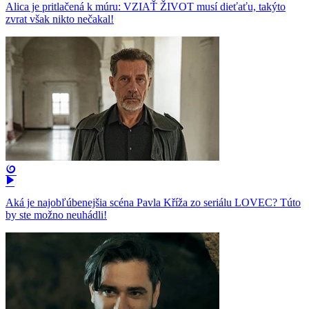
Alica je pritlačená k múru: VZIAŤ ŽIVOT musí dieťaťu, takýto
zvrat však nikto nečakal!
Aká je najobľúbenejšia scéna Pavla Kříža zo seriálu LOVEC? Túto
by ste možno neuhádli!