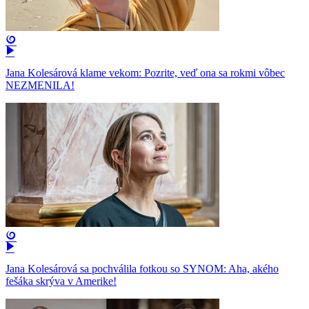
Jana Kolesárová klame vekom: Pozrite, veď ona sa rokmi vôbec
NEZMENILA!
Jana Kolesárová sa pochválila fotkou so SYNOM: Aha, akého
fešáka skrýva v Amerike!