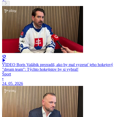
VIDEO Boris Valábik prezradil, ako by mal vyzerať jeho hokejový
"dream team": Týchto hokejistov by si vybral!
Šport
•
24. 05. 2026