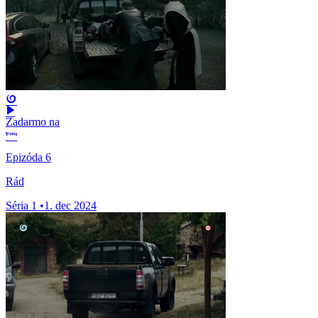
Zadarmo na
Epizóda 6
Rád
Séria 1
•
1. dec 2024