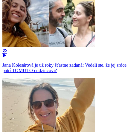
Jana Kolesárová je už roky šťastne zadaná: Vedeli ste, že jej srdce
patrí TOMUTO cudzincovi?