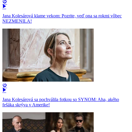
Jana Kolesárová klame vekom: Pozrite, veď ona sa rokmi vôbec
NEZMENILA!
Jana Kolesárová sa pochválila fotkou so SYNOM: Aha, akého
fešáka skrýva v Amerike!