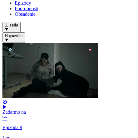
Epizódy
Podrobnosti
Obsadenie
1. séria
Najnovšie
Zadarmo na
Epizóda 8
Lov