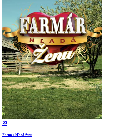
Farmár hľadá ženu