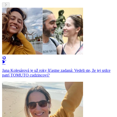
Jana Kolesárová je už roky šťastne zadaná: Vedeli ste, že jej srdce
patrí TOMUTO cudzincovi?