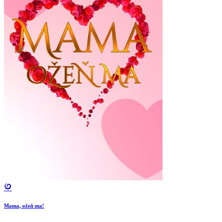
Mama, ožeň ma!