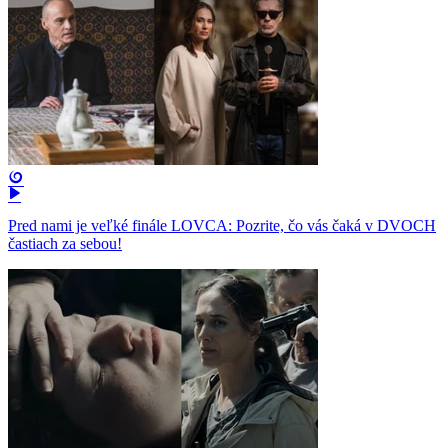
Pred nami je veľké finále LOVCA: Pozrite, čo vás čaká v DVOCH
častiach za sebou!