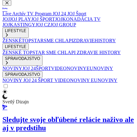
Live
Archív
TV Program
JOJ 24
JOJ Šport
JOJ
JOJ PLAY
JOJ ŠPORT
JOJKO
NADÁCIA TV
JOJ
KASTINGY
JOJ CZ
JOJ GROUP
LIFESTYLE
ŽENSKÉ
TOPSTAR
SME CHLAPI
ZDRAVIE
HISTORY
LIFESTYLE
ŽENSKÉ
TOPSTAR
SME CHLAPI
ZDRAVIE
HISTORY
SPRAVODAJSTVO
NOVINY
JOJ 24
ŠPORT
VIDEONOVINY
EUNOVINY
SPRAVODAJSTVO
NOVINY
JOJ 24
ŠPORT
VIDEONOVINY
EUNOVINY
Svetlý Dizajn
Sledujte svoje obľúbené relácie naživo ale
aj v predstihu