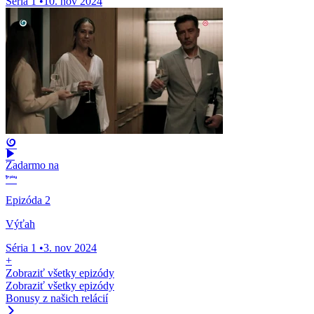
Séria 1
•
10. nov 2024
Zadarmo na
Epizóda 2
Výťah
Séria 1
•
3. nov 2024
+
Zobraziť všetky epizódy
Zobraziť všetky epizódy
Bonusy z našich relácií