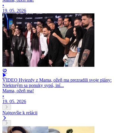
•
19. 05. 2026
VIDEO Hviezdy z Mama, ožeň ma prezradili svoje plány:
Niektorým sa ponuky sypú, iní...
Mama, ožeň ma!
•
19. 05. 2026
Najnovšie k relácii