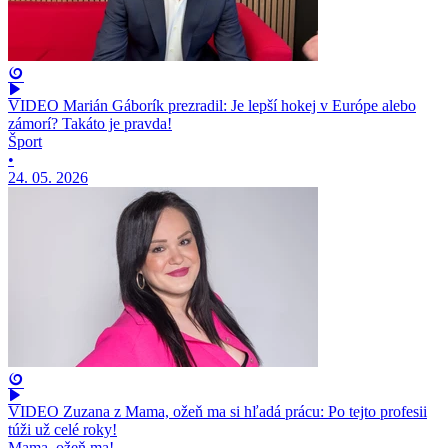
VIDEO Marián Gáborík prezradil: Je lepší hokej v Európe alebo
zámorí? Takáto je pravda!
Šport
•
24. 05. 2026
VIDEO Zuzana z Mama, ožeň ma si hľadá prácu: Po tejto profesii
túži už celé roky!
Mama, ožeň ma!