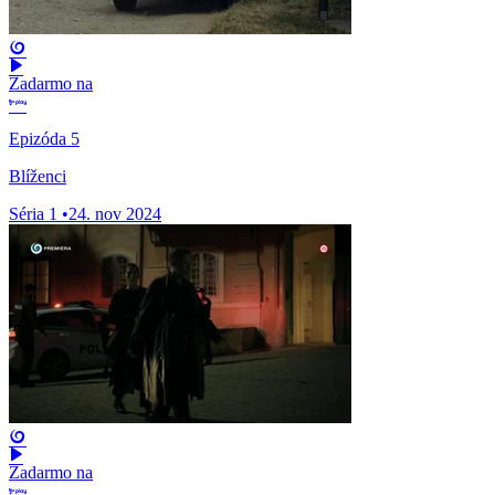
Zadarmo na
Epizóda 5
Blíženci
Séria 1
•
24. nov 2024
Zadarmo na