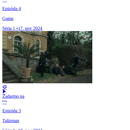
Epizóda 4
Gama
Séria 1
•
17. nov 2024
Zadarmo na
Epizóda 3
Talizman