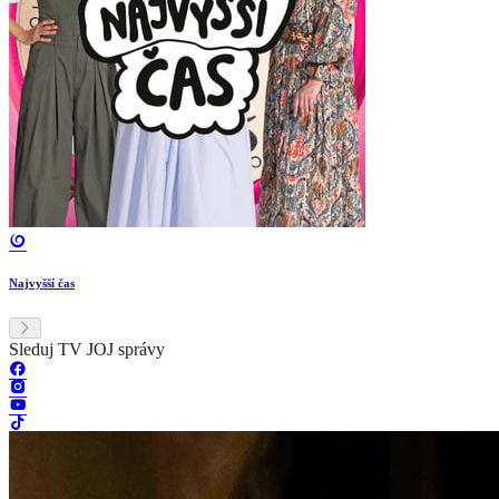
Najvyšší čas
Sleduj TV JOJ správy