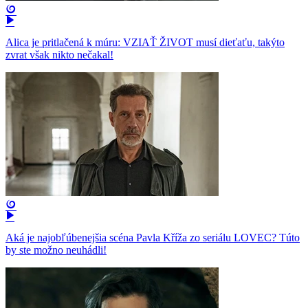
Alica je pritlačená k múru: VZIAŤ ŽIVOT musí dieťaťu, takýto
zvrat však nikto nečakal!
Aká je najobľúbenejšia scéna Pavla Kříža zo seriálu LOVEC? Túto
by ste možno neuhádli!