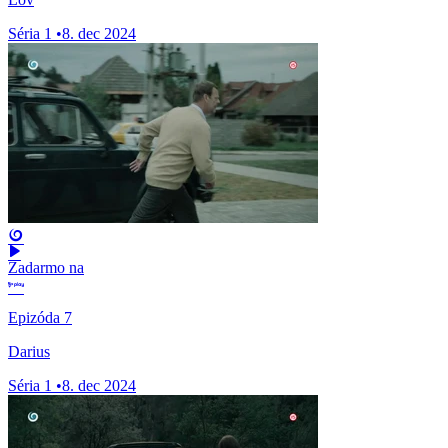
Séria 1
•
8. dec 2024
Zadarmo na
Epizóda 7
Darius
Séria 1
•
8. dec 2024