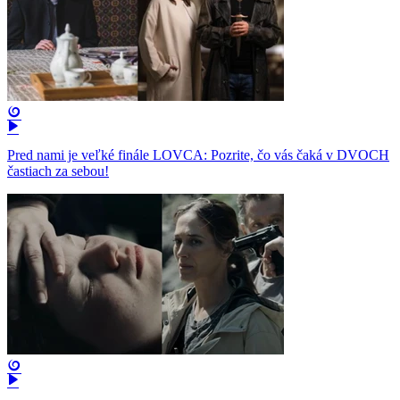
Pred nami je veľké finále LOVCA: Pozrite, čo vás čaká v DVOCH
častiach za sebou!