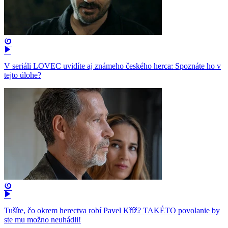
V seriáli LOVEC uvidíte aj známeho českého herca: Spoznáte ho v
tejto úlohe?
Tušíte, čo okrem herectva robí Pavel Kříž? TAKÉTO povolanie by
ste mu možno neuhádli!