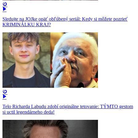
Sledujte na JOJke opäť obľúbený seriál: Kedy si môžete pozrieť
KRIMINÁLKU KRAJ?
Telo Richarda Labudu zdobí originálne tetovanie: TÝMTO gestom
si uctil legendárneho deda!