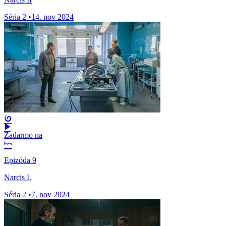
Séria 2
•
14. nov 2024
Zadarmo na
Epizóda 9
Narcis I.
Séria 2
•
7. nov 2024