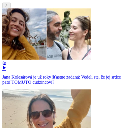
Jana Kolesárová je už roky šťastne zadaná: Vedeli ste, že jej srdce
patrí TOMUTO cudzincovi?