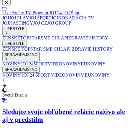
Live
Archív
TV Program
JOJ 24
JOJ Šport
JOJ
JOJ PLAY
JOJ ŠPORT
JOJKO
NADÁCIA TV
JOJ
KASTINGY
JOJ CZ
JOJ GROUP
LIFESTYLE
ŽENSKÉ
TOPSTAR
SME CHLAPI
ZDRAVIE
HISTORY
LIFESTYLE
ŽENSKÉ
TOPSTAR
SME CHLAPI
ZDRAVIE
HISTORY
SPRAVODAJSTVO
NOVINY
JOJ 24
ŠPORT
VIDEONOVINY
EUNOVINY
SPRAVODAJSTVO
NOVINY
JOJ 24
ŠPORT
VIDEONOVINY
EUNOVINY
Svetlý Dizajn
Sledujte svoje obľúbené relácie naživo ale
aj v predstihu