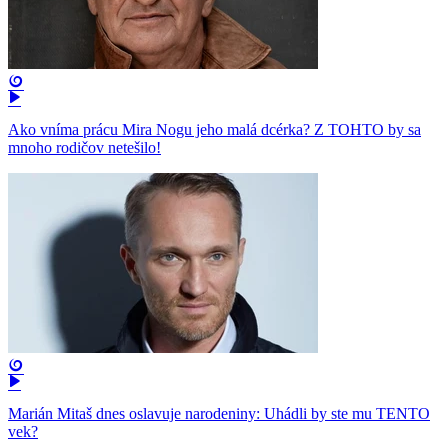
Ako vníma prácu Mira Nogu jeho malá dcérka? Z TOHTO by sa
mnoho rodičov netešilo!
Marián Mitaš dnes oslavuje narodeniny: Uhádli by ste mu TENTO
vek?