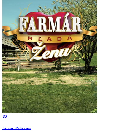
Farmár hľadá ženu