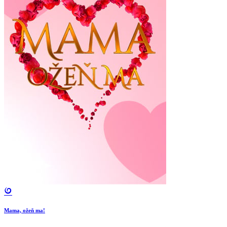
Mama, ožeň ma!