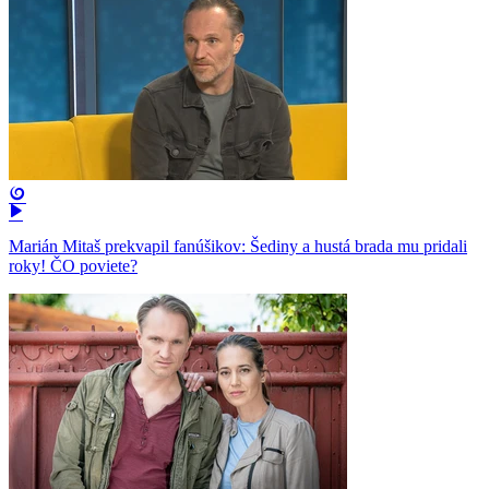
Marián Mitaš prekvapil fanúšikov: Šediny a hustá brada mu pridali
roky! ČO poviete?