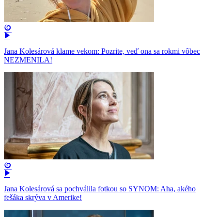
Jana Kolesárová klame vekom: Pozrite, veď ona sa rokmi vôbec
NEZMENILA!
Jana Kolesárová sa pochválila fotkou so SYNOM: Aha, akého
fešáka skrýva v Amerike!