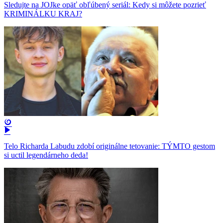
Sledujte na JOJke opäť obľúbený seriál: Kedy si môžete pozrieť
KRIMINÁLKU KRAJ?
Telo Richarda Labudu zdobí originálne tetovanie: TÝMTO gestom
si uctil legendárneho deda!