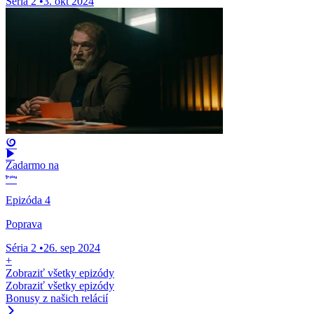
Séria 2
•
3. okt 2024
Zadarmo na
Epizóda 4
Poprava
Séria 2
•
26. sep 2024
+
Zobraziť všetky epizódy
Zobraziť všetky epizódy
Bonusy z našich relácií