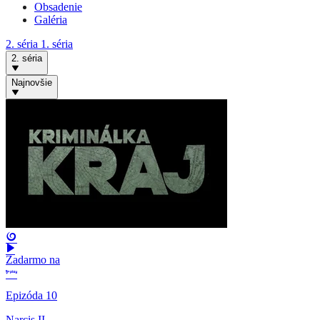
Obsadenie
Galéria
2. séria
1. séria
2. séria
Najnovšie
Zadarmo na
Epizóda 10
Narcis II