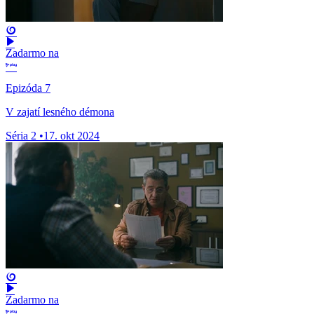
Zadarmo na
Epizóda 7
V zajatí lesného démona
Séria 2
•
17. okt 2024
Zadarmo na