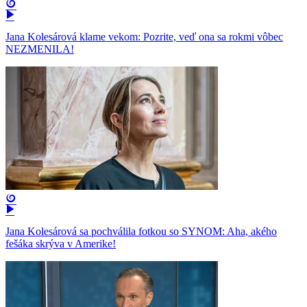
Jana Kolesárová klame vekom: Pozrite, veď ona sa rokmi vôbec
NEZMENILA!
Jana Kolesárová sa pochválila fotkou so SYNOM: Aha, akého
fešáka skrýva v Amerike!