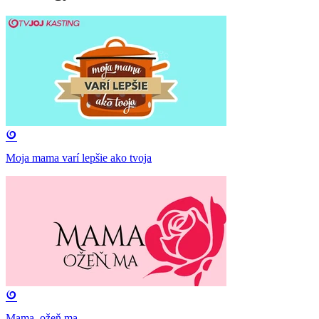
Moja mama varí lepšie ako tvoja
Mama, ožeň ma