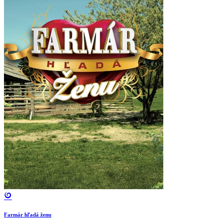
Farmár hľadá ženu