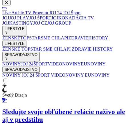
Live
Archív
TV Program
JOJ 24
JOJ Šport
JOJ
JOJ PLAY
JOJ ŠPORT
JOJKO
NADÁCIA TV
JOJ
KASTINGY
JOJ CZ
JOJ GROUP
LIFESTYLE
ŽENSKÉ
TOPSTAR
SME CHLAPI
ZDRAVIE
HISTORY
LIFESTYLE
ŽENSKÉ
TOPSTAR
SME CHLAPI
ZDRAVIE
HISTORY
SPRAVODAJSTVO
NOVINY
JOJ 24
ŠPORT
VIDEONOVINY
EUNOVINY
SPRAVODAJSTVO
NOVINY
JOJ 24
ŠPORT
VIDEONOVINY
EUNOVINY
Svetlý Dizajn
Sledujte svoje obľúbené relácie naživo ale
aj v predstihu