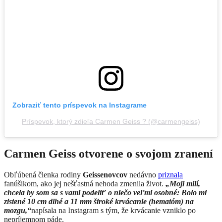
Zobraziť tento príspevok na Instagrame
Príspevok, ktorý zdieľa Carmen Geiss ? (@carmengeiss)
Carmen Geiss otvorene o svojom zranení
Obľúbená členka rodiny
Geissenovcov
nedávno
priznala
fanúšikom, ako jej nešťastná nehoda zmenila život.
„Moji milí,
chcela by som sa s vami podeliť o niečo veľmi osobné: Bolo mi
zistené 10 cm dlhé a 11 mm široké krvácanie (hematóm) na
mozgu,“
napísala na Instagram s tým, že krvácanie vzniklo po
nepríjemnom páde.