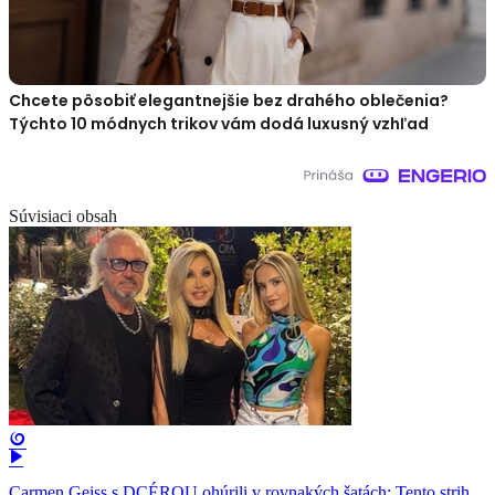
Chcete pôsobiť elegantnejšie bez drahého oblečenia?
Týchto 10 módnych trikov vám dodá luxusný vzhľad
Súvisiaci obsah
Carmen Geiss s DCÉROU ohúrili v rovnakých šatách: Tento strih