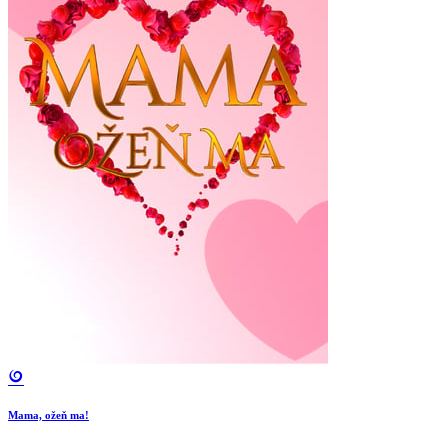
Mama, ožeň ma!