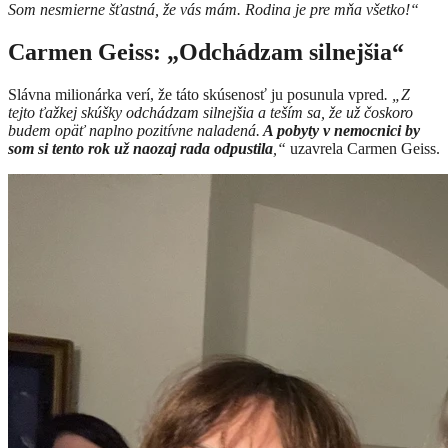
Som nesmierne šťastná, že vás mám. Rodina je pre mňa všetko!“
Carmen Geiss: „Odchádzam silnejšia“
Slávna milionárka verí, že táto skúsenosť ju posunula vpred
. „Z
tejto ťažkej skúšky odchádzam silnejšia a teším sa, že už čoskoro
budem opäť naplno pozitívne naladená.
A pobyty v nemocnici by
som si tento rok už naozaj rada odpustila
,“
uzavrela Carmen Geiss.