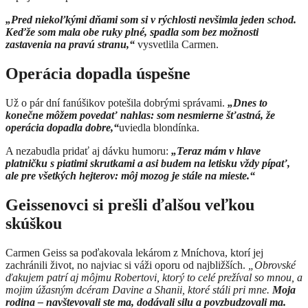
„Pred niekoľkými dňami som si v rýchlosti nevšimla jeden schod.
Keďže som mala obe ruky plné, spadla som bez možnosti
zastavenia na pravú stranu,“
vysvetlila Carmen.
Operácia dopadla úspešne
Už o pár dní fanúšikov potešila dobrými správami.
„Dnes to
konečne môžem povedať nahlas: som nesmierne šťastná, že
operácia dopadla dobre,“
uviedla blondínka.
A nezabudla pridať aj dávku humoru:
„Teraz mám v hlave
platničku s piatimi skrutkami a asi budem na letisku vždy pípať,
ale pre všetkých hejterov: môj mozog je stále na mieste.“
Geissenovci si prešli ďalšou veľkou
skúškou
Carmen Geiss sa poďakovala lekárom z Mníchova, ktorí jej
zachránili život, no najviac si váži oporu od najbližších.
„Obrovské
ďakujem patrí aj môjmu Robertovi, ktorý to celé prežíval so mnou, a
mojim úžasným dcéram Davine a Shanii, ktoré stáli pri mne.
Moja
rodina – navštevovali ste ma, dodávali silu a povzbudzovali ma.