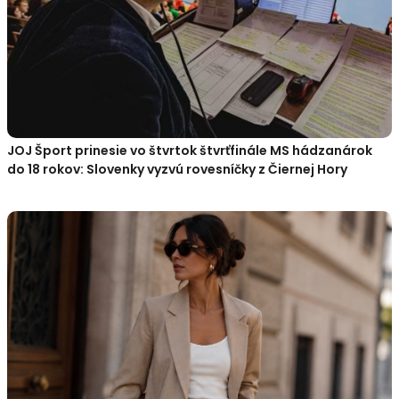
JOJ Šport prinesie vo štvrtok štvrťfinále MS hádzanárok
do 18 rokov: Slovenky vyzvú rovesníčky z Čiernej Hory