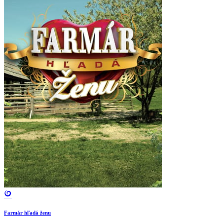
Farmár hľadá ženu