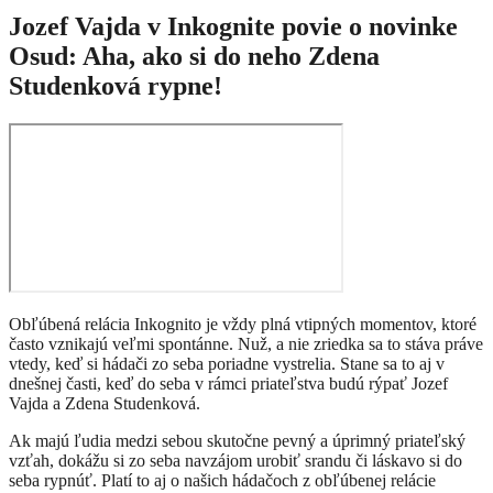
Jozef Vajda v Inkognite povie o novinke
Osud: Aha, ako si do neho Zdena
Studenková rypne!
Obľúbená relácia Inkognito je vždy plná vtipných momentov, ktoré
často vznikajú veľmi spontánne. Nuž, a nie zriedka sa to stáva práve
vtedy, keď si hádači zo seba poriadne vystrelia. Stane sa to aj v
dnešnej časti, keď do seba v rámci priateľstva budú rýpať Jozef
Vajda a Zdena Studenková.
Ak majú ľudia medzi sebou skutočne pevný a úprimný priateľský
vzťah, dokážu si zo seba navzájom urobiť srandu či láskavo si do
seba rypnúť. Platí to aj o našich hádačoch z obľúbenej relácie