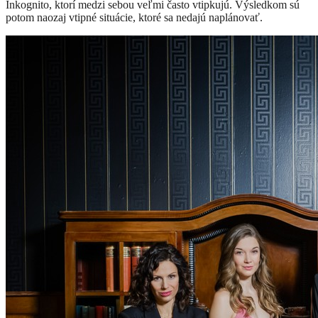
Inkognito, ktorí medzi sebou veľmi často vtipkujú. Výsledkom sú
potom naozaj vtipné situácie, ktoré sa nedajú naplánovať.