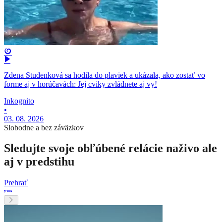
Zdena Studenková sa hodila do plaviek a ukázala, ako zostať vo
forme aj v horúčavách: Jej cviky zvládnete aj vy!
Inkognito
•
03. 08. 2026
Slobodne a bez záväzkov
Sledujte svoje obľúbené relácie naživo ale
aj v predstihu
Prehrať