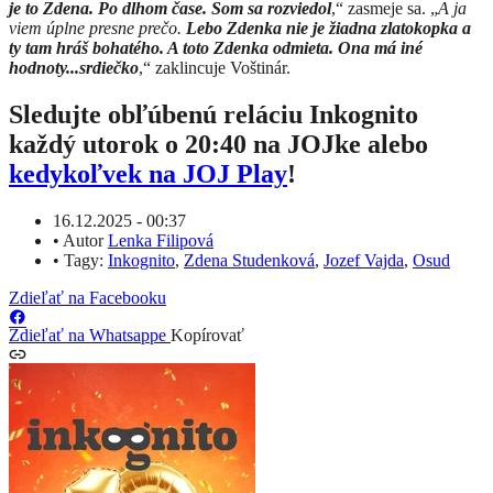
je to Zdena. Po dlhom čase. Som sa rozviedol
,“ zasmeje sa. „
A ja
viem úplne presne prečo.
Lebo Zdenka nie je žiadna zlatokopka a
ty tam hráš bohatého. A toto Zdenka odmieta. Ona má iné
hodnoty...srdiečko
,“ zaklincuje Voštinár.
Sledujte obľúbenú reláciu Inkognito
každý utorok o 20:40 na JOJke alebo
kedykoľvek na JOJ Play
!
16.12.2025 - 00:37
•
Autor
Lenka Filipová
•
Tagy:
Inkognito
,
Zdena Studenková
,
Jozef Vajda
,
Osud
Zdieľať na Facebooku
Zdieľať na Whatsappe
Kopírovať