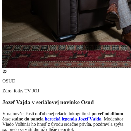
OSUD
Zdroj fotky
TV JOJ
Jozef Vajda v seriálovej novinke Osud
V najnovšej časti obľúbenej relácie Inkognito si
po veľmi dlhom
čase sadne do panela
herecká legenda Jozef Vajda
. Moderátor
Vlado Voštinár ho hneď z úvodu srdečne privíta, pozdraví a spýta
sa, prečo sa v štúdiu už dlhšie neocitol.