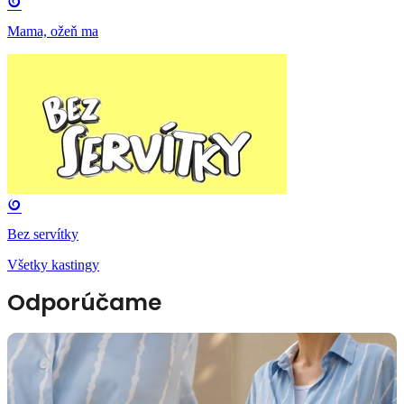
Mama, ožeň ma
Bez servítky
Všetky kastingy
Odporúčame