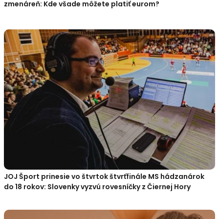
zmenáreň: Kde všade môžete platiť eurom?
JOJ Šport prinesie vo štvrtok štvrťfinále MS hádzanárok
do 18 rokov: Slovenky vyzvú rovesníčky z Čiernej Hory