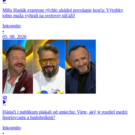
Mišo Hudák expresne rýchlo uhádol povolanie hosťa: Výrobky
tohto muža vyhrali na svetovej súťaži!
Inkognito
•
05. 08. 2026
Hádači i publikum plakali od smiechu: Viete, aký je rozdiel medzi
športovcami a hudobníkmi?
Inkognito
•