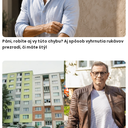
Páni, robíte aj vy túto chybu? Aj spôsob vyhrnutia rukávov
prezradí, či máte štýl