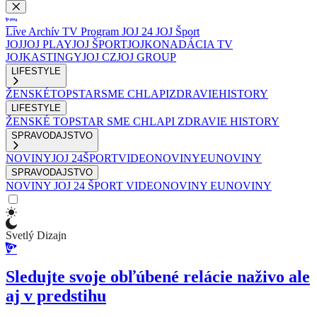
Live
Archív
TV Program
JOJ 24
JOJ Šport
JOJ
JOJ PLAY
JOJ ŠPORT
JOJKO
NADÁCIA TV
JOJ
KASTINGY
JOJ CZ
JOJ GROUP
LIFESTYLE
ŽENSKÉ
TOPSTAR
SME CHLAPI
ZDRAVIE
HISTORY
LIFESTYLE
ŽENSKÉ
TOPSTAR
SME CHLAPI
ZDRAVIE
HISTORY
SPRAVODAJSTVO
NOVINY
JOJ 24
ŠPORT
VIDEONOVINY
EUNOVINY
SPRAVODAJSTVO
NOVINY
JOJ 24
ŠPORT
VIDEONOVINY
EUNOVINY
Svetlý Dizajn
Sledujte svoje obľúbené relácie naživo ale
aj v predstihu