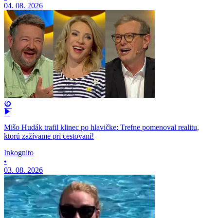
04. 08. 2026
Mišo Hudák trafil klinec po hlavičke: Trefne pomenoval realitu,
ktorú zažívame pri cestovaní!
Inkognito
•
03. 08. 2026