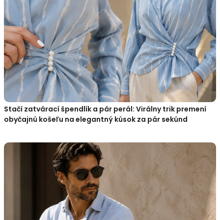
Stačí zatvárací špendlík a pár perál: Virálny trik premení
obyčajnú košeľu na elegantný kúsok za pár sekúnd