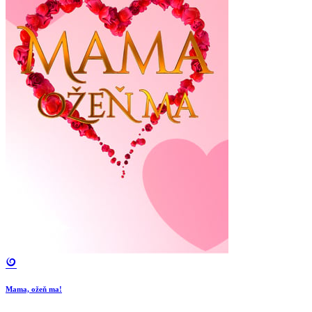
Mama, ožeň ma!