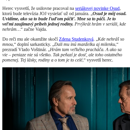
Herec vysvetlí, že usilovne pracoval na
seriálovej novinke Osud
,
ktorú bude televízia JOJ vysielať už od januára. „
Osud je môj osud.
Uvidíme, ako sa to bude ľuďom páčiť. Mne sa to páči. Je to
veľmi zaujímavý príbeh jednej rodiny.
Prvýkrát hrám v seriáli, kde
nehrám…
“ začne Vajda.
Do reči mu ale okamžite skočí
Zdena Studenková
. „
Kde nehráš so
mnou
,“ doplní sarkasticky. „
Dali mu inú manželku aj milenku
,“
prezradí Vlado Voštinár. „
Hrám tam veľkého pracháča. A ako sa
vie – peniaze nie sú všetko. Tak peňazí je dosť, ale toho ostatného
pomenej. Tej lásky, rodiny a o tom je to celé
,“ vysvetlí herec.