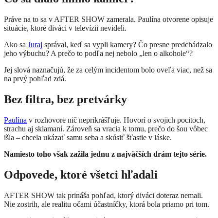
Práve na to sa v AFTER SHOW zamerala. Paulína otvorene opisuje
situácie, ktoré diváci v televízii nevideli.
Ako sa
Juraj
správal, keď sa vypli kamery? Čo presne predchádzalo
jeho výbuchu? A prečo to podľa nej nebolo „len o alkohole“?
Jej slová naznačujú, že za celým incidentom bolo oveľa viac, než sa
na prvý pohľad zdá.
Bez filtra, bez pretvárky
Paulína
v rozhovore nič neprikrášľuje. Hovorí o svojich pocitoch,
strachu aj sklamaní. Zároveň sa vracia k tomu, prečo do šou vôbec
išla – chcela ukázať samu seba a skúsiť šťastie v láske.
Namiesto toho však zažila jednu z najväčších drám tejto série.
Odpovede, ktoré všetci hľadali
AFTER SHOW tak prináša pohľad, ktorý diváci doteraz nemali.
Nie zostrih, ale realitu očami účastníčky, ktorá bola priamo pri tom.