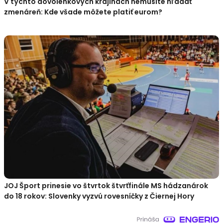
V týchto dovolenkových krajinách nemusíte hľadať
zmenáreň: Kde všade môžete platiť eurom?
JOJ Šport prinesie vo štvrtok štvrťfinále MS hádzanárok
do 18 rokov: Slovenky vyzvú rovesníčky z Čiernej Hory