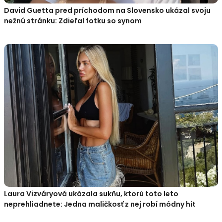
David Guetta pred príchodom na Slovensko ukázal svoju
nežnú stránku: Zdieľal fotku so synom
Laura Vizváryová ukázala sukňu, ktorú toto leto
neprehliadnete: Jedna maličkosť z nej robí módny hit