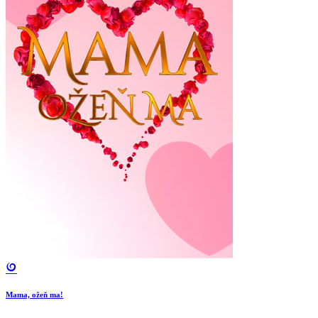
Mama, ožeň ma!