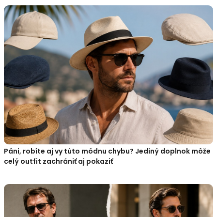
Páni, robíte aj vy túto módnu chybu? Jediný doplnok môže
celý outfit zachrániť aj pokaziť