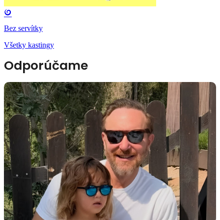
Bez servítky
Všetky kastingy
Odporúčame