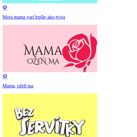
Moja mama varí lepšie ako tvoja
Mama, ožeň ma