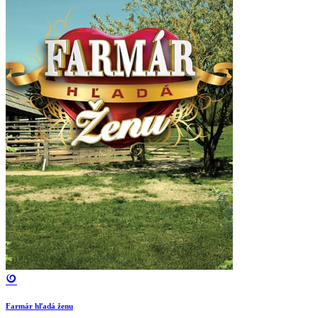
Farmár hľadá ženu