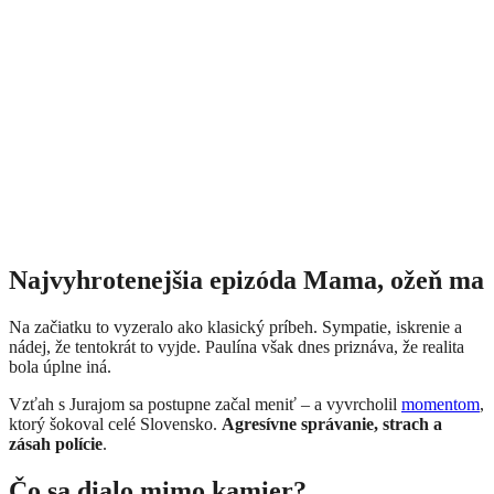
Najvyhrotenejšia epizóda Mama, ožeň ma
Na začiatku to vyzeralo ako klasický príbeh. Sympatie, iskrenie a
nádej, že tentokrát to vyjde. Paulína však dnes priznáva, že realita
bola úplne iná.
Vzťah s Jurajom sa postupne začal meniť – a vyvrcholil
momentom
,
ktorý šokoval celé Slovensko.
Agresívne správanie, strach a
zásah polície
.
Čo sa dialo mimo kamier?