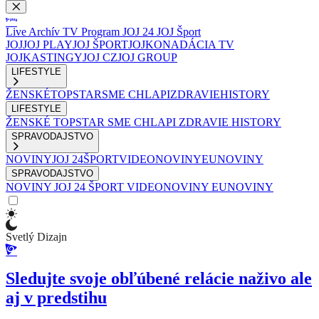
Live
Archív
TV Program
JOJ 24
JOJ Šport
JOJ
JOJ PLAY
JOJ ŠPORT
JOJKO
NADÁCIA TV
JOJ
KASTINGY
JOJ CZ
JOJ GROUP
LIFESTYLE
ŽENSKÉ
TOPSTAR
SME CHLAPI
ZDRAVIE
HISTORY
LIFESTYLE
ŽENSKÉ
TOPSTAR
SME CHLAPI
ZDRAVIE
HISTORY
SPRAVODAJSTVO
NOVINY
JOJ 24
ŠPORT
VIDEONOVINY
EUNOVINY
SPRAVODAJSTVO
NOVINY
JOJ 24
ŠPORT
VIDEONOVINY
EUNOVINY
Svetlý Dizajn
Sledujte svoje obľúbené relácie naživo ale
aj v predstihu