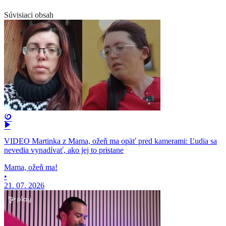
Súvisiaci obsah
VIDEO Martinka z Mama, ožeň ma opäť pred kamerami: Ľudia sa
nevedia vynadívať, ako jej to pristane
Mama, ožeň ma!
•
21. 07. 2026