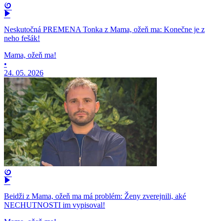
Neskutočná PREMENA Tonka z Mama, ožeň ma: Konečne je z
neho fešák!
Mama, ožeň ma!
•
24. 05. 2026
Beidži z Mama, ožeň ma má problém: Ženy zverejnili, aké
NECHUTNOSTI im vypisoval!