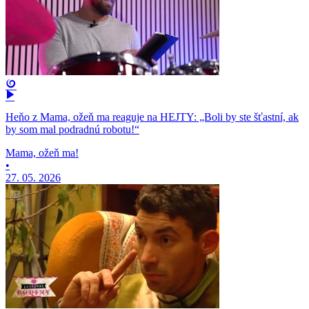
Heňo z Mama, ožeň ma reaguje na HEJTY: „Boli by ste šťastní, ak
by som mal podradnú robotu!“
Mama, ožeň ma!
•
27. 05. 2026