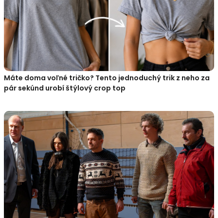
Máte doma voľné tričko? Tento jednoduchý trik z neho za
pár sekúnd urobí štýlový crop top