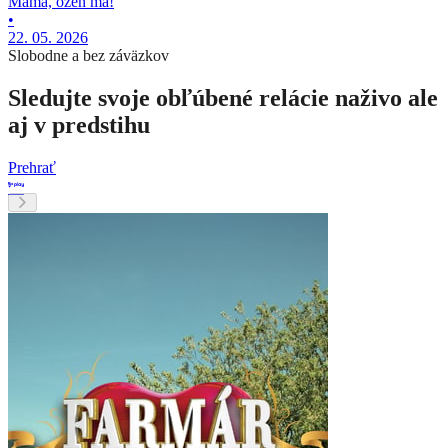
Mama, ožeň ma!
•
22. 05. 2026
Slobodne a bez záväzkov
Sledujte svoje obľúbené relácie naživo ale
aj v predstihu
Prehrať