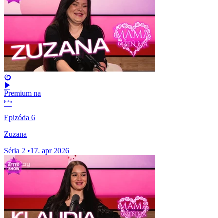
Premium na
Epizóda 6
Zuzana
Séria 2
•
17. apr 2026