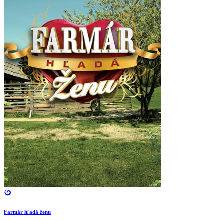
Farmár hľadá ženu