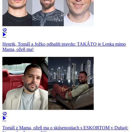
Henrik, Tomáš a Jožko odhalili pravdu: TAKÁTO je Lenka mimo
Mama, ožeň ma!
Tomáš z Mama, ožeň ma o skúsenostiach s ESKORTOM v Dubaji: