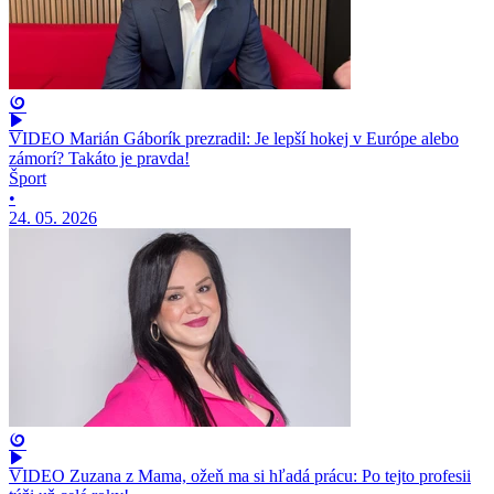
VIDEO Marián Gáborík prezradil: Je lepší hokej v Európe alebo
zámorí? Takáto je pravda!
Šport
•
24. 05. 2026
VIDEO Zuzana z Mama, ožeň ma si hľadá prácu: Po tejto profesii