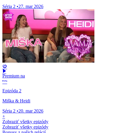
Séria 2
•
27. mar 2026
Premium na
Epizóda 2
Miška & Heidi
Séria 2
•
20. mar 2026
+
Zobraziť všetky epizódy
Zobraziť všetky epizódy
Bonusy z našich relácií