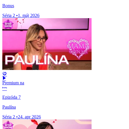
Bonus
Séria 2
•
1. máj 2026
Premium na
Epizóda 7
Paulína
Séria 2
•
24. apr 2026