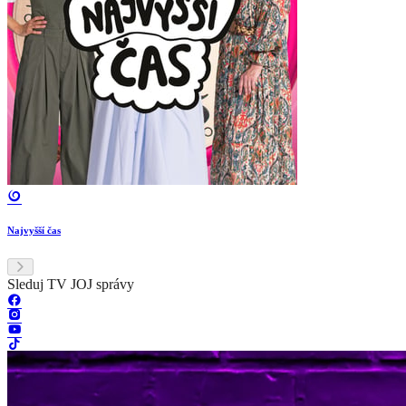
Najvyšší čas
Sleduj TV JOJ správy