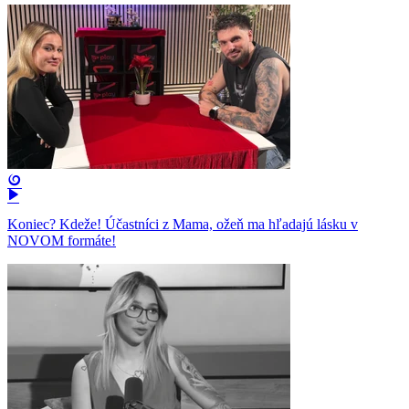
Koniec? Kdeže! Účastníci z Mama, ožeň ma hľadajú lásku v
NOVOM formáte!