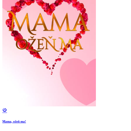
Mama, ožeň ma!