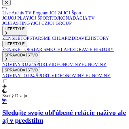
Live
Archív
TV Program
JOJ 24
JOJ Šport
JOJ
JOJ PLAY
JOJ ŠPORT
JOJKO
NADÁCIA TV
JOJ
KASTINGY
JOJ CZ
JOJ GROUP
LIFESTYLE
ŽENSKÉ
TOPSTAR
SME CHLAPI
ZDRAVIE
HISTORY
LIFESTYLE
ŽENSKÉ
TOPSTAR
SME CHLAPI
ZDRAVIE
HISTORY
SPRAVODAJSTVO
NOVINY
JOJ 24
ŠPORT
VIDEONOVINY
EUNOVINY
SPRAVODAJSTVO
NOVINY
JOJ 24
ŠPORT
VIDEONOVINY
EUNOVINY
Svetlý Dizajn
Sledujte svoje obľúbené relácie naživo ale
aj v predstihu