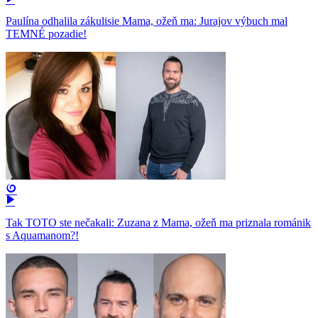
Paulína odhalila zákulisie Mama, ožeň ma: Jurajov výbuch mal
TEMNÉ pozadie!
Tak TOTO ste nečakali: Zuzana z Mama, ožeň ma priznala románik
s Aquamanom?!