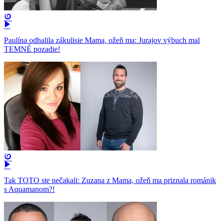
Paulína odhalila zákulisie Mama, ožeň ma: Jurajov výbuch mal
TEMNÉ pozadie!
Tak TOTO ste nečakali: Zuzana z Mama, ožeň ma priznala románik
s Aquamanom?!