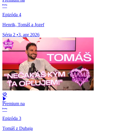
Epizóda 4
Henrik, Tomáš a Jozef
Séria 2
•
3. apr 2026
Premium na
Epizóda 3
Tomáš z Dubaja