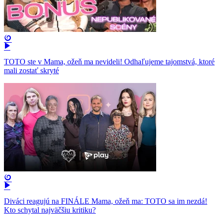
TOTO ste v Mama, ožeň ma nevideli! Odhaľujeme tajomstvá, ktoré
mali zostať skryté
Diváci reagujú na FINÁLE Mama, ožeň ma: TOTO sa im nezdá!
Kto schytal najväčšiu kritiku?