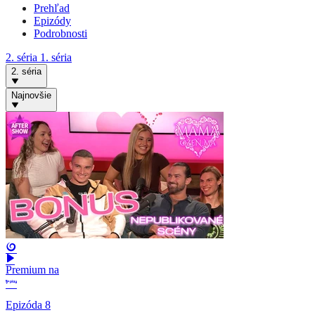
Prehľad
Epizódy
Podrobnosti
2. séria
1. séria
2. séria
Najnovšie
Premium na
Epizóda 8