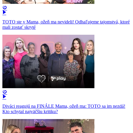
TOTO ste v Mama, ožeň ma nevideli! Odhaľujeme tajomstvá, ktoré
mali zostať skryté
Diváci reagujú na FINÁLE Mama, ožeň ma: TOTO sa im nezdá!
Kto schytal najväčšiu kritiku?