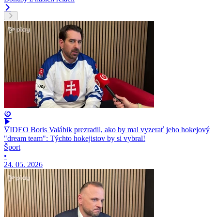
VIDEO Boris Valábik prezradil, ako by mal vyzerať jeho hokejový
"dream team": Týchto hokejistov by si vybral!
Šport
•
24. 05. 2026