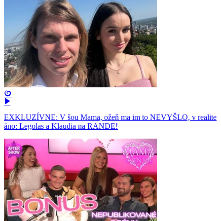
EXKLUZÍVNE: V šou Mama, ožeň ma im to NEVYŠLO, v realite
áno: Legolas a Klaudia na RANDE!