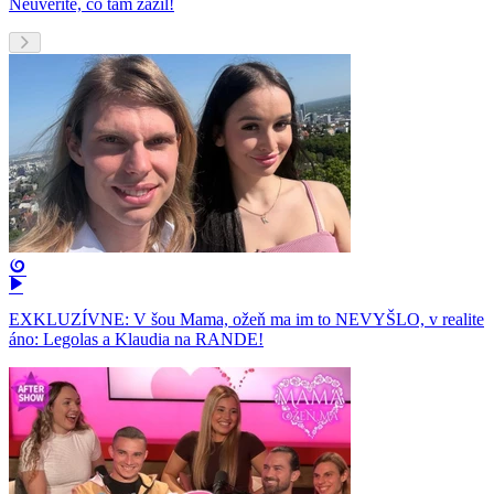
Neuveríte, čo tam zažil!
EXKLUZÍVNE: V šou Mama, ožeň ma im to NEVYŠLO, v realite
áno: Legolas a Klaudia na RANDE!