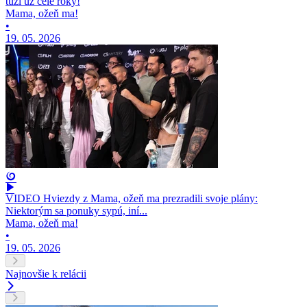
túži už celé roky!
Mama, ožeň ma!
•
19. 05. 2026
VIDEO Hviezdy z Mama, ožeň ma prezradili svoje plány:
Niektorým sa ponuky sypú, iní...
Mama, ožeň ma!
•
19. 05. 2026
Najnovšie k relácii