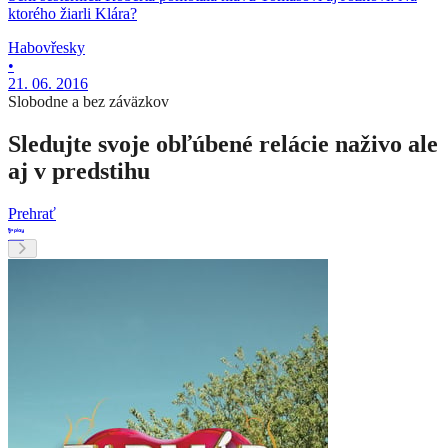
ktorého žiarli Klára?
Habovřesky
•
21. 06. 2016
Slobodne a bez záväzkov
Sledujte svoje obľúbené relácie naživo ale
aj v predstihu
Prehrať