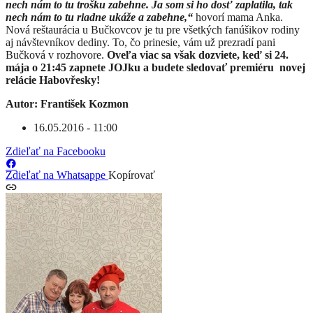
nech nám to tu trošku zabehne. Ja som si ho dosť zaplatila, tak
nech nám to tu riadne ukáže a zabehne,“
hovorí mama Anka.
Nová reštaurácia u Bučkovcov je tu pre všetkých fanúšikov rodiny
aj návštevníkov dediny. To, čo prinesie, vám už prezradí pani
Bučková v rozhovore.
Oveľa viac sa však dozviete, keď si 24.
mája o 21:45 zapnete JOJku a budete sledovať premiéru novej
relácie Habovřesky!
Autor: František Kozmon
16.05.2016 - 11:00
Zdieľať na Facebooku
Zdieľať na Whatsappe
Kopírovať