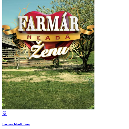
Farmár hľadá ženu