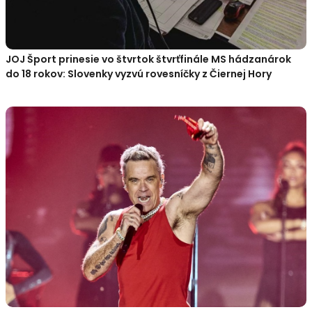
JOJ Šport prinesie vo štvrtok štvrťfinále MS hádzanárok
do 18 rokov: Slovenky vyzvú rovesníčky z Čiernej Hory