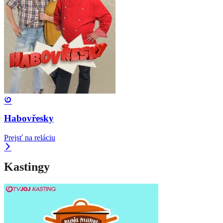
Habovřesky
Prejsť na reláciu
Kastingy