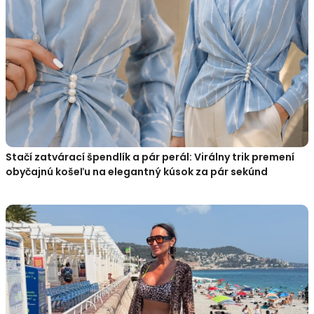
Stačí zatvárací špendlík a pár perál: Virálny trik premení
obyčajnú košeľu na elegantný kúsok za pár sekúnd