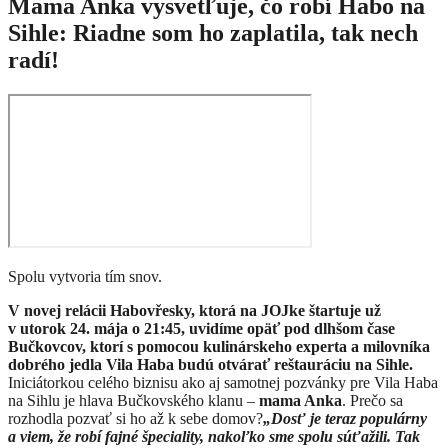
Mama Anka vysvetľuje, čo robí Habo na
Sihle: Riadne som ho zaplatila, tak nech
radí!
Spolu vytvoria tím snov.
V novej relácii Habovřesky, ktorá na JOJke štartuje už
v utorok 24. mája o 21:45, uvidíme opäť pod dlhšom čase
Bučkovcov, ktorí s pomocou kulinárskeho experta a milovníka
dobrého jedla Vila Haba budú otvárať reštauráciu na Sihle.
Iniciátorkou celého biznisu ako aj samotnej pozvánky pre Vila Haba
na Sihlu je hlava Bučkovského klanu –
mama Anka
. Prečo sa
rozhodla pozvať si ho až k sebe domov?
„Dosť je teraz populárny
a viem, že robí fajné špeciality, nakoľko sme spolu súťažili. Tak