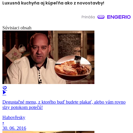
Luxusná kuchyňa aj kúpeľňa ako z novostavby!
Súvisiaci obsah
Degustačné menu, z ktorého buď budete plakať, alebo vám rovno
slzy potokom potečú!
Habovřesky
•
30. 06. 2016