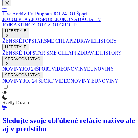
Live
Archív
TV Program
JOJ 24
JOJ Šport
JOJ
JOJ PLAY
JOJ ŠPORT
JOJKO
NADÁCIA TV
JOJ
KASTINGY
JOJ CZ
JOJ GROUP
LIFESTYLE
ŽENSKÉ
TOPSTAR
SME CHLAPI
ZDRAVIE
HISTORY
LIFESTYLE
ŽENSKÉ
TOPSTAR
SME CHLAPI
ZDRAVIE
HISTORY
SPRAVODAJSTVO
NOVINY
JOJ 24
ŠPORT
VIDEONOVINY
EUNOVINY
SPRAVODAJSTVO
NOVINY
JOJ 24
ŠPORT
VIDEONOVINY
EUNOVINY
Svetlý Dizajn
Sledujte svoje obľúbené relácie naživo ale
aj v predstihu