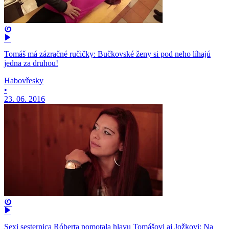
Tomáš má zázračné ručičky: Bučkovské ženy si pod neho líhajú
jedna za druhou!
Habovřesky
•
23. 06. 2016
Sexi sesternica Róberta pomotala hlavu Tomášovi aj Jožkovi: Na