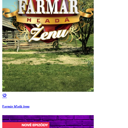
Farmár hľadá ženu