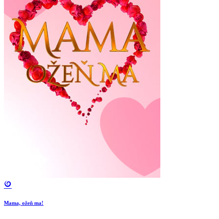
Mama, ožeň ma!