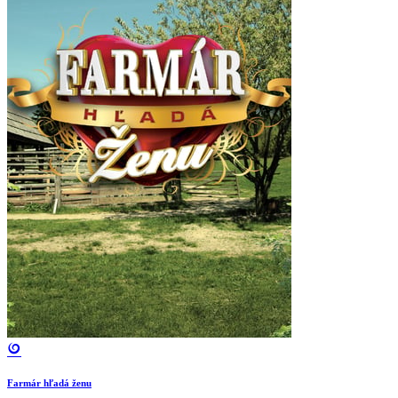
Farmár hľadá ženu