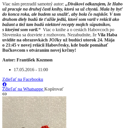
Viac nám prezradil samotný autor:
„Divákovi odkazujem, že Habo
už pracuje na druhej časti knihy, ktorá sa už chystá. Mala by byť
do konca roka, ale budem sa snažiť, aby bola čo najskôr. V tom
druhom diely budú tie ťažšie jedlá, ktoré som varil v relácii ako
bažant a tiež tam budú niektoré recepty mojich súputníkov,
s ktorými som varil.“
Viac o knihe a o cestách Habovcoch po
Slovensku sa dozviete z rozhovoru. Nezabudnite, že
Vila Haba
uvidíte na obrazovkách JOJky už budúci utorok 24. Mája
o 21:45 v novej relácii Habovřesky, kde bude pomáhať
Bučkovcom s otváraním novej krčmy!
Autor: František Kozmon
17.05.2016 - 11:00
Zdieľať na Facebooku
Zdieľať na Whatsappe
Kopírovať