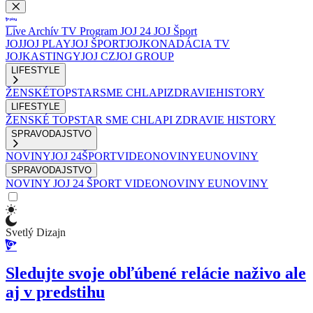
Live
Archív
TV Program
JOJ 24
JOJ Šport
JOJ
JOJ PLAY
JOJ ŠPORT
JOJKO
NADÁCIA TV
JOJ
KASTINGY
JOJ CZ
JOJ GROUP
LIFESTYLE
ŽENSKÉ
TOPSTAR
SME CHLAPI
ZDRAVIE
HISTORY
LIFESTYLE
ŽENSKÉ
TOPSTAR
SME CHLAPI
ZDRAVIE
HISTORY
SPRAVODAJSTVO
NOVINY
JOJ 24
ŠPORT
VIDEONOVINY
EUNOVINY
SPRAVODAJSTVO
NOVINY
JOJ 24
ŠPORT
VIDEONOVINY
EUNOVINY
Svetlý Dizajn
Sledujte svoje obľúbené relácie naživo ale
aj v predstihu