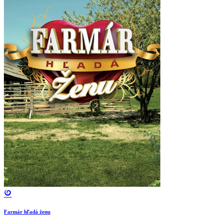
Farmár hľadá ženu