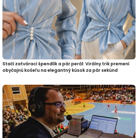
Stačí zatvárací špendlík a pár perál: Virálny trik premení
obyčajnú košeľu na elegantný kúsok za pár sekúnd