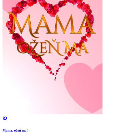
Mama, ožeň ma!