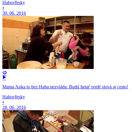
Habovřesky
•
30. 06. 2016
Mama Anka to bez Haba nezvláda: Budú lietať tvrdé slová aj cesto!
Habovřesky
•
28. 06. 2016