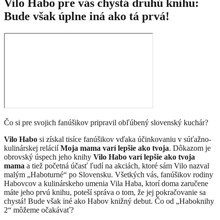
Vilo Habo pre vás chystá druhú knihu:
Bude však úplne iná ako tá prvá!
Čo si pre svojich fanúšikov pripravil obľúbený slovenský kuchár?
Vilo Habo
si získal tisíce fanúšikov vďaka účinkovaniu v súťažno-
kulinárskej relácií
Moja mama varí lepšie ako tvoja
. Dôkazom je
obrovský úspech jeho knihy
Vilo Habo varí lepšie ako tvoja
mama
a tiež početná účasť ľudí na akciách, ktoré sám Vilo nazval
malým „Haboturné“ po Slovensku. Všetkých vás, fanúšikov rodiny
Habovcov a kulinárskeho umenia Vila Haba, ktorí doma zaručene
máte jeho prvú knihu, poteší správa o tom, že jej pokračovanie sa
chystá! Bude však iné ako Habov knižný debut. Čo od „Haboknihy
2“ môžeme očakávať?