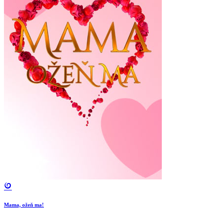
Mama, ožeň ma!