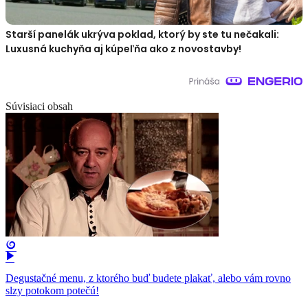
Starší panelák ukrýva poklad, ktorý by ste tu nečakali:
Luxusná kuchyňa aj kúpeľňa ako z novostavby!
Súvisiaci obsah
Degustačné menu, z ktorého buď budete plakať, alebo vám rovno
slzy potokom potečú!