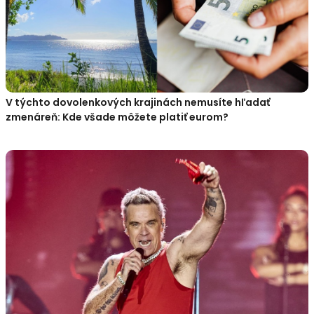
V týchto dovolenkových krajinách nemusíte hľadať
zmenáreň: Kde všade môžete platiť eurom?