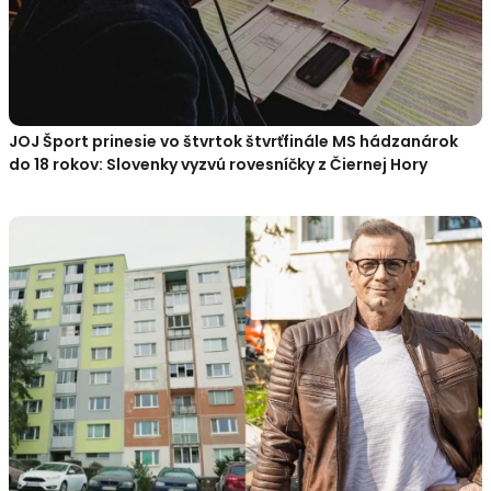
JOJ Šport prinesie vo štvrtok štvrťfinále MS hádzanárok
do 18 rokov: Slovenky vyzvú rovesníčky z Čiernej Hory