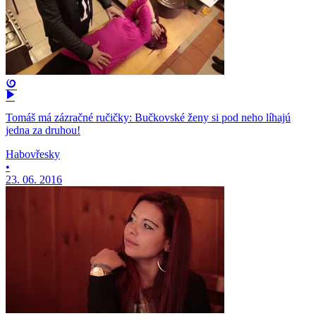
Tomáš má zázračné ručičky: Bučkovské ženy si pod neho líhajú
jedna za druhou!
Habovřesky
•
23. 06. 2016