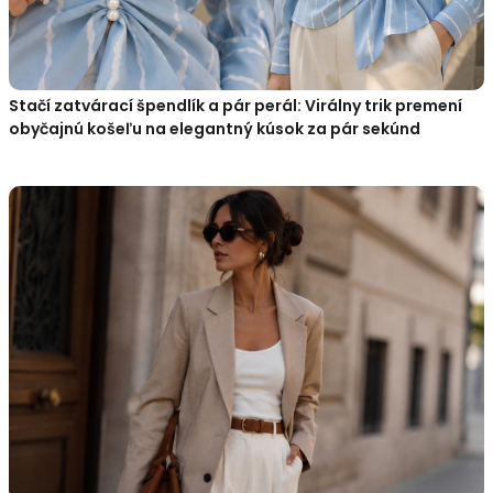
Stačí zatvárací špendlík a pár perál: Virálny trik premení
obyčajnú košeľu na elegantný kúsok za pár sekúnd