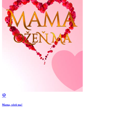
Mama, ožeň ma!