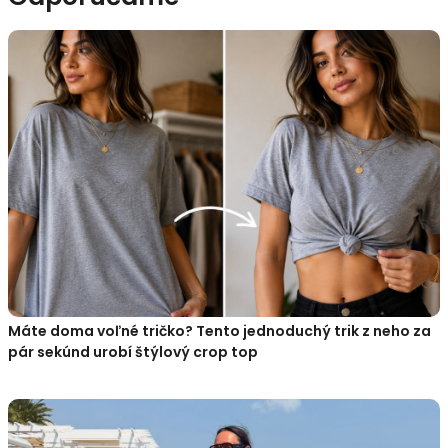
Máte doma voľné tričko? Tento jednoduchý trik z neho za
pár sekúnd urobí štýlový crop top