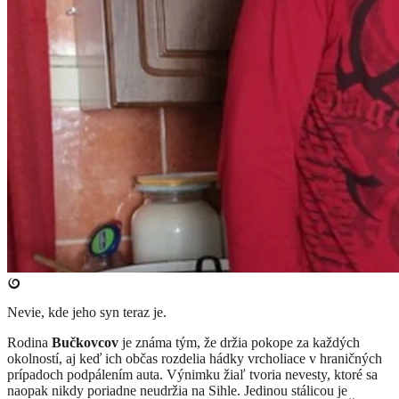
Nevie, kde jeho syn teraz je.
Rodina
Bučkovcov
je známa tým, že držia pokope za každých
okolností, aj keď ich občas rozdelia hádky vrcholiace v hraničných
prípadoch podpálením auta. Výnimku žiaľ tvoria nevesty, ktoré sa
naopak nikdy poriadne neudržia na Sihle. Jedinou stálicou je