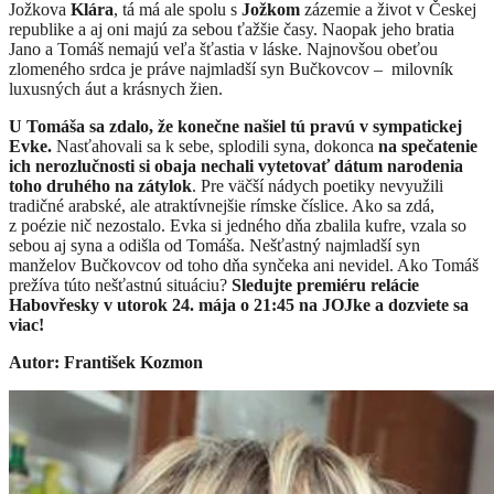
Jožkova
Klára
, tá má ale spolu s
Jožkom
zázemie a život v Českej
republike a aj oni majú za sebou ťažšie časy. Naopak jeho bratia
Jano a Tomáš nemajú veľa šťastia v láske. Najnovšou obeťou
zlomeného srdca je práve najmladší syn Bučkovcov – milovník
luxusných áut a krásnych žien.
U Tomáša sa zdalo, že konečne našiel tú pravú v sympatickej
Evke.
Nasťahovali sa k sebe, splodili syna, dokonca
na spečatenie
ich nerozlučnosti
si obaja nechali vytetovať dátum narodenia
toho druhého na zátylok
. Pre väčší nádych poetiky nevyužili
tradičné arabské, ale atraktívnejšie rímske číslice. Ako sa zdá,
z poézie nič nezostalo. Evka si jedného dňa zbalila kufre, vzala so
sebou aj syna a odišla od Tomáša. Nešťastný najmladší syn
manželov Bučkovcov od toho dňa synčeka ani nevidel. Ako Tomáš
prežíva túto nešťastnú situáciu?
Sledujte premiéru relácie
Habovřesky v utorok 24. mája o 21:45 na JOJke a dozviete sa
viac!
Autor: František Kozmon