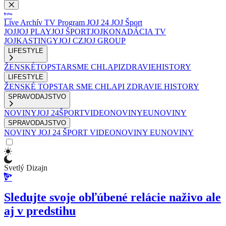
Live
Archív
TV Program
JOJ 24
JOJ Šport
JOJ
JOJ PLAY
JOJ ŠPORT
JOJKO
NADÁCIA TV
JOJ
KASTINGY
JOJ CZ
JOJ GROUP
LIFESTYLE
ŽENSKÉ
TOPSTAR
SME CHLAPI
ZDRAVIE
HISTORY
LIFESTYLE
ŽENSKÉ
TOPSTAR
SME CHLAPI
ZDRAVIE
HISTORY
SPRAVODAJSTVO
NOVINY
JOJ 24
ŠPORT
VIDEONOVINY
EUNOVINY
SPRAVODAJSTVO
NOVINY
JOJ 24
ŠPORT
VIDEONOVINY
EUNOVINY
Svetlý Dizajn
Sledujte svoje obľúbené relácie naživo ale
aj v predstihu