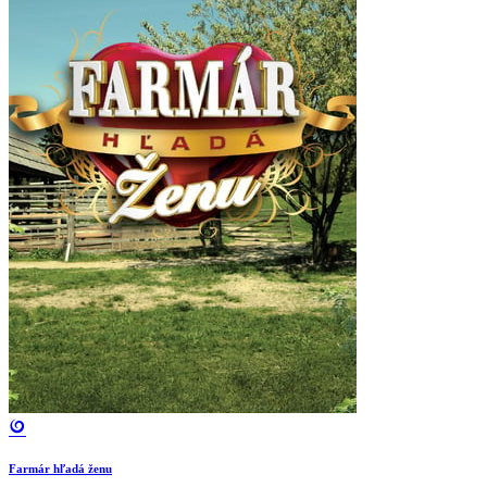
Farmár hľadá ženu