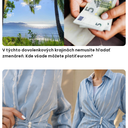
V týchto dovolenkových krajinách nemusíte hľadať
zmenáreň: Kde všade môžete platiť eurom?