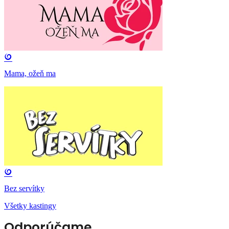
Mama, ožeň ma
Bez servítky
Všetky kastingy
Odporúčame