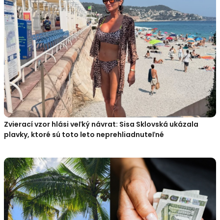
Zvierací vzor hlási veľký návrat: Sisa Sklovská ukázala
plavky, ktoré sú toto leto neprehliadnuteľné