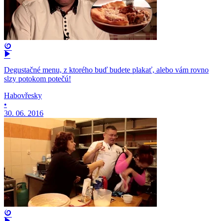
Degustačné menu, z ktorého buď budete plakať, alebo vám rovno
slzy potokom potečú!
Habovřesky
•
30. 06. 2016