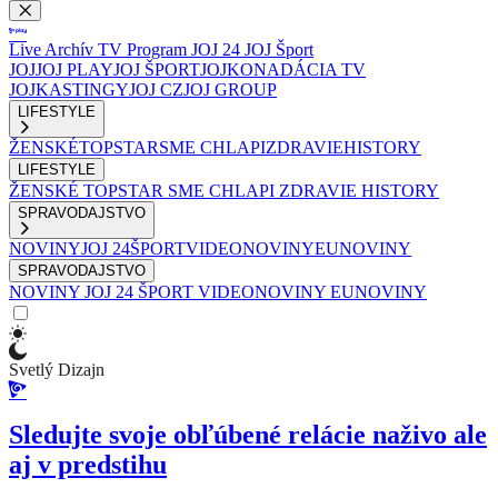
Live
Archív
TV Program
JOJ 24
JOJ Šport
JOJ
JOJ PLAY
JOJ ŠPORT
JOJKO
NADÁCIA TV
JOJ
KASTINGY
JOJ CZ
JOJ GROUP
LIFESTYLE
ŽENSKÉ
TOPSTAR
SME CHLAPI
ZDRAVIE
HISTORY
LIFESTYLE
ŽENSKÉ
TOPSTAR
SME CHLAPI
ZDRAVIE
HISTORY
SPRAVODAJSTVO
NOVINY
JOJ 24
ŠPORT
VIDEONOVINY
EUNOVINY
SPRAVODAJSTVO
NOVINY
JOJ 24
ŠPORT
VIDEONOVINY
EUNOVINY
Svetlý Dizajn
Sledujte svoje obľúbené relácie naživo ale
aj v predstihu