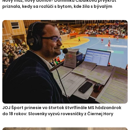
Nový muž, nový domov? Dominika Cibulková prvýkrát
priznala, kedy sa rozlúči s bytom, kde žila s bývalým
JOJ Šport prinesie vo štvrtok štvrťfinále MS hádzanárok
do 18 rokov: Slovenky vyzvú rovesníčky z Čiernej Hory