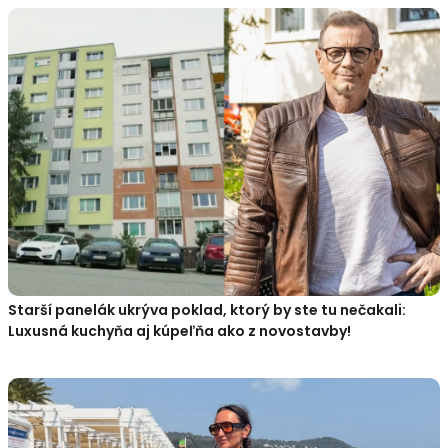
Starší panelák ukrýva poklad, ktorý by ste tu nečakali:
Luxusná kuchyňa aj kúpeľňa ako z novostavby!