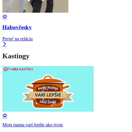
Habovřesky
Prejsť na reláciu
Kastingy
Moja mama varí lepšie ako tvoja