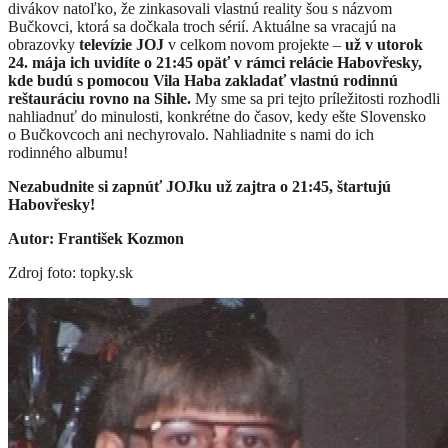
divákov natoľko, že zinkasovali vlastnú reality šou s názvom
Bučkovci, ktorá sa dočkala troch sérií. Aktuálne sa vracajú na
obrazovky
televízie JOJ
v celkom novom projekte –
už v utorok
24. mája ich uvidíte o 21:45 opäť v rámci relácie Habovřesky,
kde budú s pomocou Vila Haba zakladať vlastnú rodinnú
reštauráciu rovno na Sihle.
My sme sa pri tejto príležitosti rozhodli
nahliadnuť do minulosti, konkrétne do časov, kedy ešte Slovensko
o Bučkovcoch ani nechyrovalo. Nahliadnite s nami do ich
rodinného albumu!
Nezabudnite si zapnúť JOJku už zajtra o 21:45, štartujú
Habovřesky!
Autor: František Kozmon
Zdroj foto: topky.sk