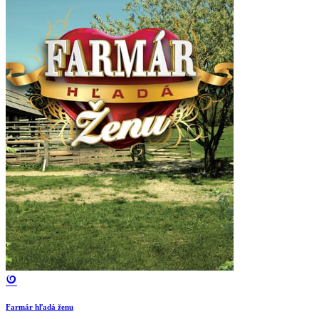
Farmár hľadá ženu