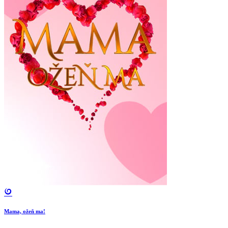
Mama, ožeň ma!