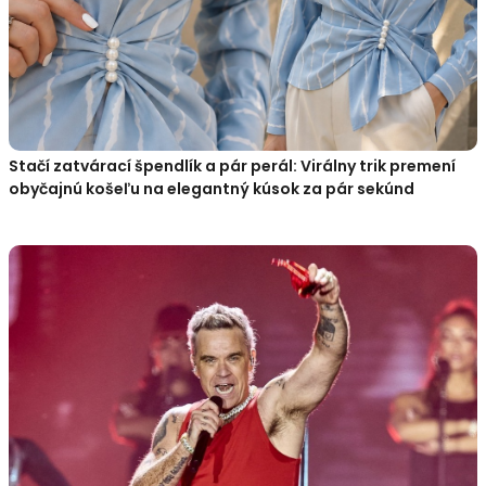
Stačí zatvárací špendlík a pár perál: Virálny trik premení
obyčajnú košeľu na elegantný kúsok za pár sekúnd