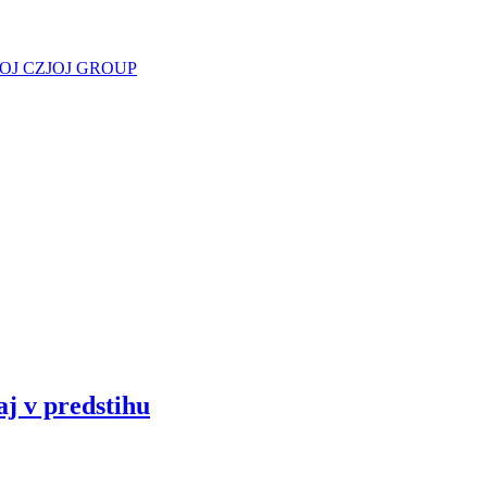
JOJ CZ
JOJ GROUP
aj v predstihu