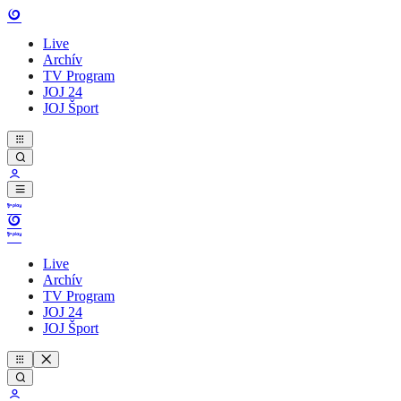
Live
Archív
TV Program
JOJ 24
JOJ Šport
Live
Archív
TV Program
JOJ 24
JOJ Šport