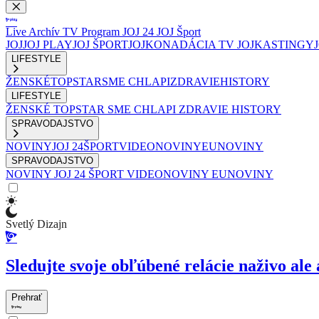
Live
Archív
TV Program
JOJ 24
JOJ Šport
JOJ
JOJ PLAY
JOJ ŠPORT
JOJKO
NADÁCIA TV JOJ
KASTINGY
LIFESTYLE
ŽENSKÉ
TOPSTAR
SME CHLAPI
ZDRAVIE
HISTORY
LIFESTYLE
ŽENSKÉ
TOPSTAR
SME CHLAPI
ZDRAVIE
HISTORY
SPRAVODAJSTVO
NOVINY
JOJ 24
ŠPORT
VIDEONOVINY
EUNOVINY
SPRAVODAJSTVO
NOVINY
JOJ 24
ŠPORT
VIDEONOVINY
EUNOVINY
Svetlý Dizajn
Sledujte svoje obľúbené relácie naživo ale 
Prehrať