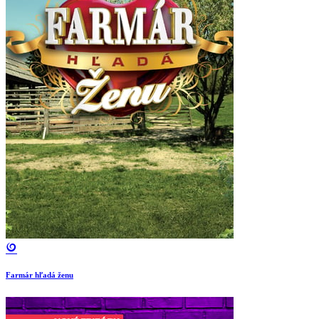
Farmár hľadá ženu