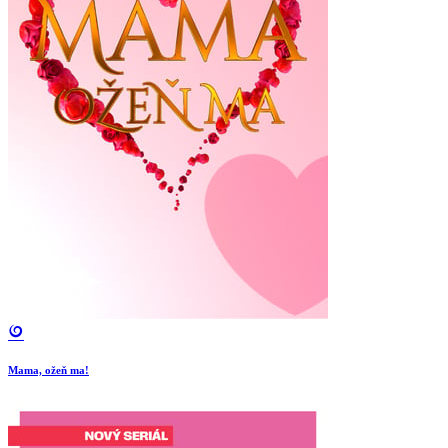
Mama, ožeň ma!