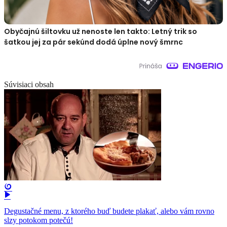
Obyčajnú šiltovku už nenoste len takto: Letný trik so
šatkou jej za pár sekúnd dodá úplne nový šmrnc
Súvisiaci obsah
Degustačné menu, z ktorého buď budete plakať, alebo vám rovno
slzy potokom potečú!