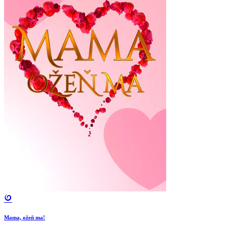
Mama, ožeň ma!