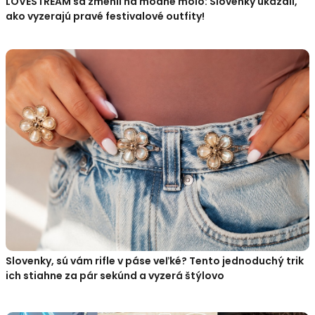
LOVESTREAM sa zmenil na módne mólo: Slovenky ukázali,
ako vyzerajú pravé festivalové outfity!
Slovenky, sú vám rifle v páse veľké? Tento jednoduchý trik
ich stiahne za pár sekúnd a vyzerá štýlovo