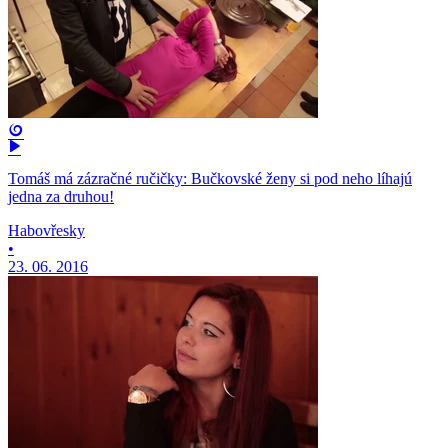
Tomáš má zázračné ručičky: Bučkovské ženy si pod neho líhajú
jedna za druhou!
Habovřesky
•
23. 06. 2016