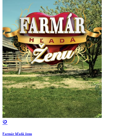
Farmár hľadá ženu