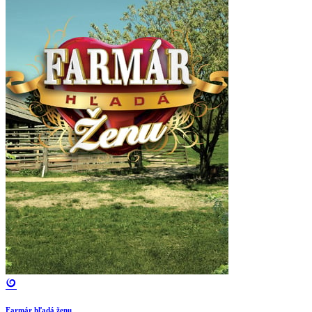
Farmár hľadá ženu