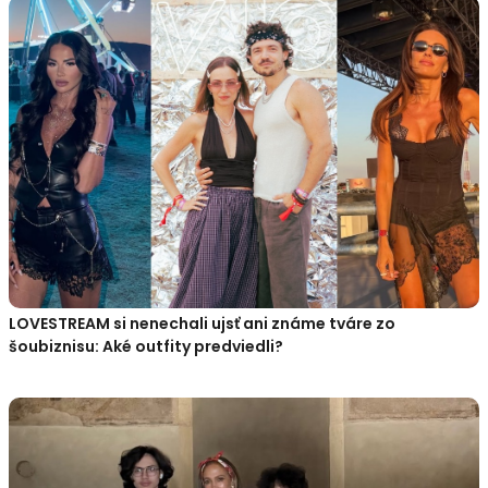
LOVESTREAM si nenechali ujsť ani známe tváre zo
šoubiznisu: Aké outfity predviedli?