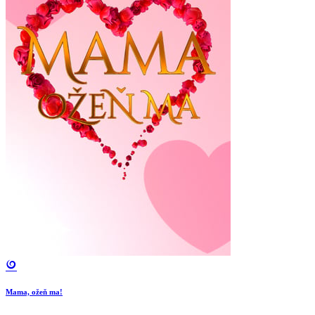
Mama, ožeň ma!