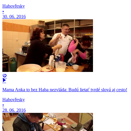
Habovřesky
•
30. 06. 2016
Mama Anka to bez Haba nezvláda: Budú lietať tvrdé slová aj cesto!
Habovřesky
•
28. 06. 2016