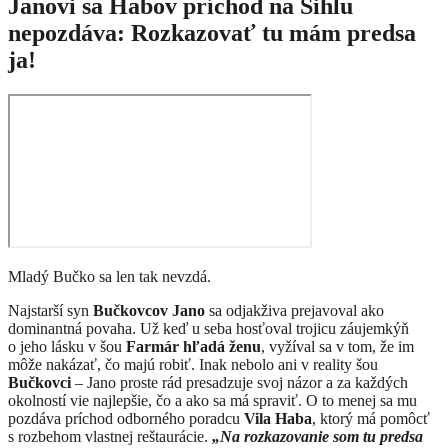
Janovi sa Habov príchod na Sihlu
nepozdáva: Rozkazovať tu mám predsa
ja!
Mladý Bučko sa len tak nevzdá.
Najstarší syn
Bučkovcov Jano
sa odjakživa prejavoval ako
dominantná povaha. Už keď u seba hosťoval trojicu záujemkýň
o jeho lásku v šou
Farmár hľadá ženu
, vyžíval sa v tom, že im
môže nakázať, čo majú robiť. Inak nebolo ani v reality šou
Bučkovci
– Jano proste rád presadzuje svoj názor a za každých
okolností vie najlepšie, čo a ako sa má spraviť. O to menej sa mu
pozdáva príchod odborného poradcu
Vila Haba
, ktorý má pomôcť
s rozbehom vlastnej reštaurácie.
„Na rozkazovanie som tu predsa