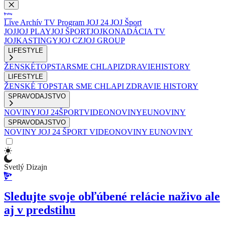
Live
Archív
TV Program
JOJ 24
JOJ Šport
JOJ
JOJ PLAY
JOJ ŠPORT
JOJKO
NADÁCIA TV
JOJ
KASTINGY
JOJ CZ
JOJ GROUP
LIFESTYLE
ŽENSKÉ
TOPSTAR
SME CHLAPI
ZDRAVIE
HISTORY
LIFESTYLE
ŽENSKÉ
TOPSTAR
SME CHLAPI
ZDRAVIE
HISTORY
SPRAVODAJSTVO
NOVINY
JOJ 24
ŠPORT
VIDEONOVINY
EUNOVINY
SPRAVODAJSTVO
NOVINY
JOJ 24
ŠPORT
VIDEONOVINY
EUNOVINY
Svetlý Dizajn
Sledujte svoje obľúbené relácie naživo ale
aj v predstihu