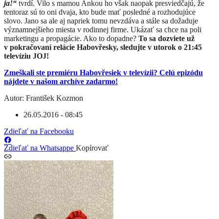
ja!“
tvrdí. Vilo s mamou Ankou ho však naopak presviedčajú, že
tentoraz sú to oni dvaja, kto bude mať posledné a rozhodujúce
slovo. Jano sa ale aj napriek tomu nevzdáva a stále sa dožaduje
významnejšieho miesta v rodinnej firme. Ukázať sa chce na poli
marketingu a propagácie. Ako to dopadne?
To sa dozviete už
v pokračovaní relácie Habovřesky, sledujte v utorok o 21:45
televíziu JOJ!
Zmeškali ste premiéru Habovřesiek v televízii? Celú epizódu
nájdete v našom archíve zadarmo!
Autor: František Kozmon
26.05.2016 - 08:45
Zdieľať na Facebooku
Zdieľať na Whatsappe
Kopírovať