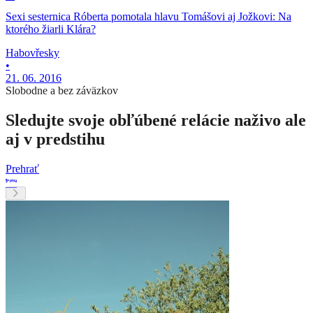
Sexi sesternica Róberta pomotala hlavu Tomášovi aj Jožkovi: Na
ktorého žiarli Klára?
Habovřesky
•
21. 06. 2016
Slobodne a bez záväzkov
Sledujte svoje obľúbené relácie naživo ale
aj v predstihu
Prehrať