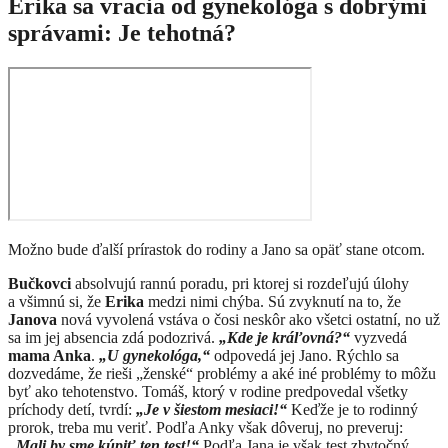
Erika sa vracia od gynekológa s dobrými
správami: Je tehotná?
Možno bude ďalší prírastok do rodiny a Jano sa opäť stane otcom.
Bučkovci
absolvujú rannú poradu, pri ktorej si rozdeľujú úlohy
a všimnú si, že
Erika
medzi nimi chýba. Sú zvyknutí na to, že
Janova
nová vyvolená vstáva o čosi neskôr ako všetci ostatní, no už
sa im jej absencia zdá podozrivá.
„Kde je kráľovná?“
vyzvedá
mama Anka
.
„U gynekológa,“
odpovedá jej Jano. Rýchlo sa
dozvedáme, že rieši „ženské“ problémy a aké iné problémy to môžu
byť ako tehotenstvo. Tomáš, ktorý v rodine predpovedal všetky
príchody detí, tvrdí:
„Je v šiestom mesiaci!“
Keďže je to rodinný
prorok, treba mu veriť. Podľa Anky však dôveruj, no preveruj:
„Mali by sme kúpiť ten test!“
Podľa Jana je však test zbytočný,