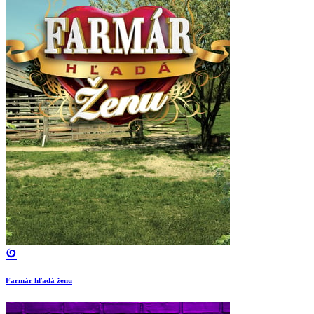
Farmár hľadá ženu