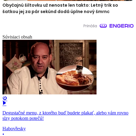
Obyčajnú šiltovku už nenoste len takto: Letný trik so
šatkou jej za pár sekúnd dodá úplne nový šmrnc
Súvisiaci obsah
Degustačné menu, z ktorého buď budete plakať, alebo vám rovno
slzy potokom potečú!
Habovřesky
•