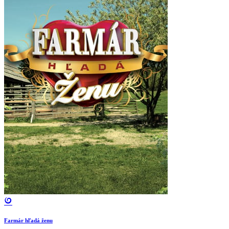
Farmár hľadá ženu