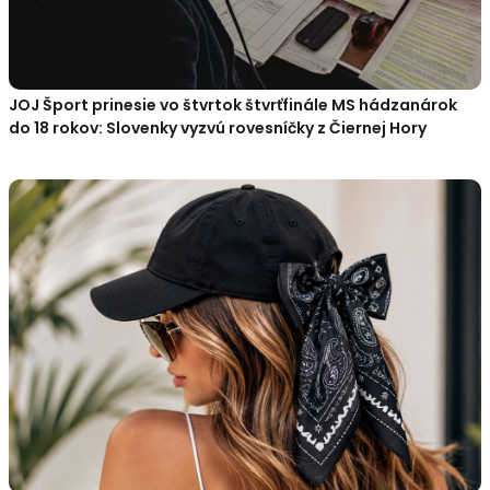
JOJ Šport prinesie vo štvrtok štvrťfinále MS hádzanárok
do 18 rokov: Slovenky vyzvú rovesníčky z Čiernej Hory