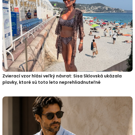
Zvierací vzor hlási veľký návrat: Sisa Sklovská ukázala
plavky, ktoré sú toto leto neprehliadnuteľné