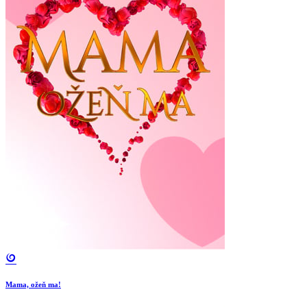
Mama, ožeň ma!