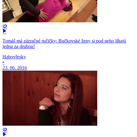
Tomáš má zázračné ručičky: Bučkovské ženy si pod neho líhajú
jedna za druhou!
Habovřesky
•
23. 06. 2016