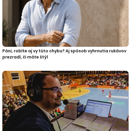
Páni, robíte aj vy túto chybu? Aj spôsob vyhrnutia rukávov
prezradí, či máte štýl