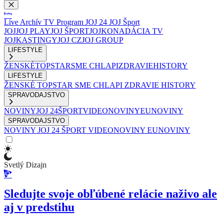
Live
Archív
TV Program
JOJ 24
JOJ Šport
JOJ
JOJ PLAY
JOJ ŠPORT
JOJKO
NADÁCIA TV
JOJ
KASTINGY
JOJ CZ
JOJ GROUP
LIFESTYLE
ŽENSKÉ
TOPSTAR
SME CHLAPI
ZDRAVIE
HISTORY
LIFESTYLE
ŽENSKÉ
TOPSTAR
SME CHLAPI
ZDRAVIE
HISTORY
SPRAVODAJSTVO
NOVINY
JOJ 24
ŠPORT
VIDEONOVINY
EUNOVINY
SPRAVODAJSTVO
NOVINY
JOJ 24
ŠPORT
VIDEONOVINY
EUNOVINY
Svetlý Dizajn
Sledujte svoje obľúbené relácie naživo ale
aj v predstihu