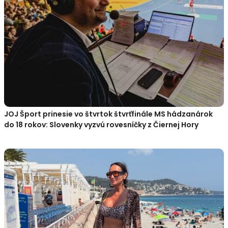
JOJ Šport prinesie vo štvrtok štvrťfinále MS hádzanárok
do 18 rokov: Slovenky vyzvú rovesníčky z Čiernej Hory