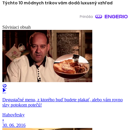
Týchto 10 módnych trikov vám dodá luxusný vzhľad
Súvisiaci obsah
Degustačné menu, z ktorého buď budete plakať, alebo vám rovno
slzy potokom potečú!
Habovřesky
•
30. 06. 2016