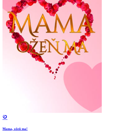
Mama, ožeň ma!