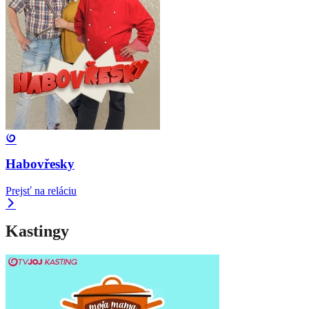
Habovřesky
Prejsť na reláciu
Kastingy