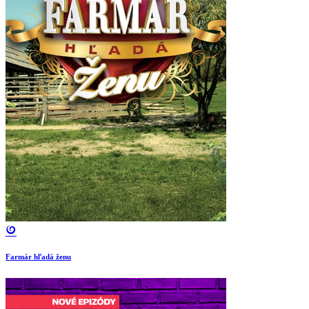
Farmár hľadá ženu