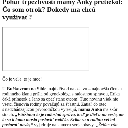
Pohár trpezlivosti mamy Anky pretiekol:
Čo som otrok? Dokedy ma chcú
využívať?
Čo je veľa, to je moc!
U
Bučkovcom na Sihle
majú dôvod na oslavu – najnovšia členka
rodinného klanu prišla od gynekológa s radostnou správou, Erika
čaká prírastok a Jano sa opäť stane otcom! Túto novinu však nie
všetci členovia rodiny považujú za šťastnú. Zatiaľ čo otec
s nadchádzajúcou prvorodičkou vytešujú,
mama Anka
má skôr
strach.
„Väčšinou to je radostná správa, keď je dieťa na ceste, ale
to sa k tomu musia postaviť rodičia. Erika sa o rodinu veľmi
postarať nevie,“
vyjadruje na kameru svoje obavy.
„Želám vám