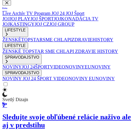
Live
Archív
TV Program
JOJ 24
JOJ Šport
JOJ
JOJ PLAY
JOJ ŠPORT
JOJKO
NADÁCIA TV
JOJ
KASTINGY
JOJ CZ
JOJ GROUP
LIFESTYLE
ŽENSKÉ
TOPSTAR
SME CHLAPI
ZDRAVIE
HISTORY
LIFESTYLE
ŽENSKÉ
TOPSTAR
SME CHLAPI
ZDRAVIE
HISTORY
SPRAVODAJSTVO
NOVINY
JOJ 24
ŠPORT
VIDEONOVINY
EUNOVINY
SPRAVODAJSTVO
NOVINY
JOJ 24
ŠPORT
VIDEONOVINY
EUNOVINY
Svetlý Dizajn
Sledujte svoje obľúbené relácie naživo ale
aj v predstihu