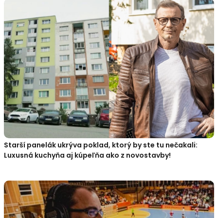
Starší panelák ukrýva poklad, ktorý by ste tu nečakali:
Luxusná kuchyňa aj kúpeľňa ako z novostavby!