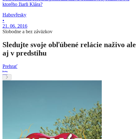
ktorého žiarli Klára?
Habovřesky
•
21. 06. 2016
Slobodne a bez záväzkov
Sledujte svoje obľúbené relácie naživo ale
aj v predstihu
Prehrať