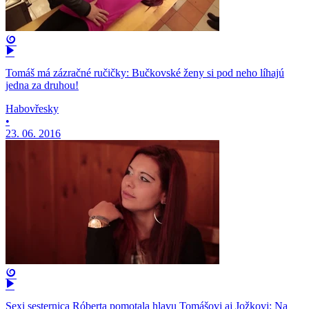
Tomáš má zázračné ručičky: Bučkovské ženy si pod neho líhajú
jedna za druhou!
Habovřesky
•
23. 06. 2016
Sexi sesternica Róberta pomotala hlavu Tomášovi aj Jožkovi: Na