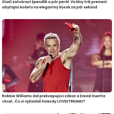
Stačí zatvárací špendlík a pár perál: Virálny trik premení
obyčajnú košeľu na elegantný kúsok za pár sekúnd
Robbie Williams dal prekvapujúci zákaz a David Guetta
chcel…Čo si vyžiadali hviezdy LOVESTREAMU?