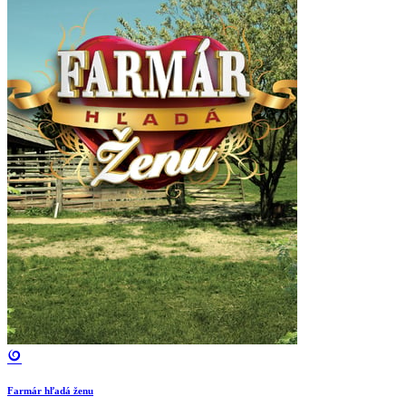
Farmár hľadá ženu