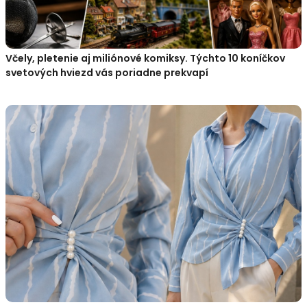
Včely, pletenie aj miliónové komiksy. Týchto 10 koníčkov
svetových hviezd vás poriadne prekvapí