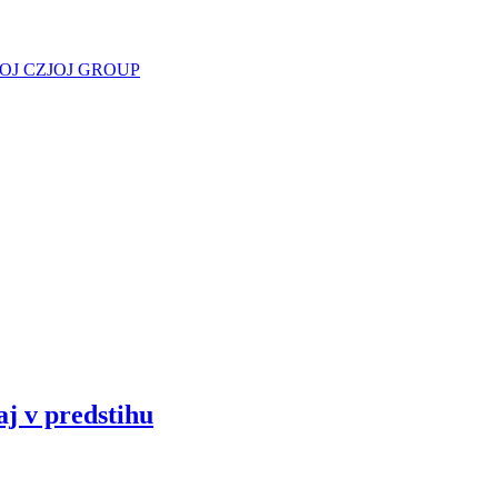
JOJ CZ
JOJ GROUP
aj v predstihu