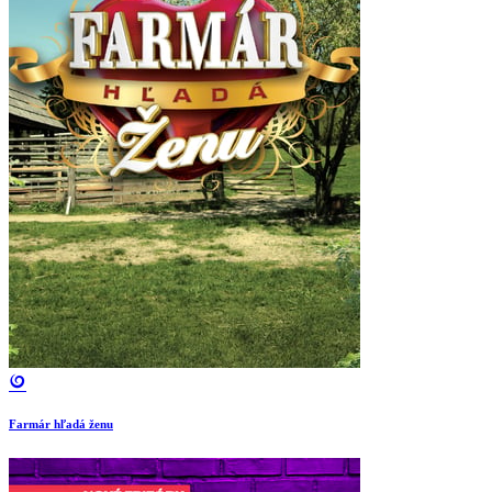
Farmár hľadá ženu