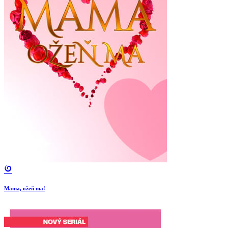
Mama, ožeň ma!