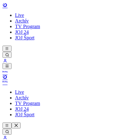
Live
Archív
TV Program
JOJ 24
JOJ Šport
Live
Archív
TV Program
JOJ 24
JOJ Šport