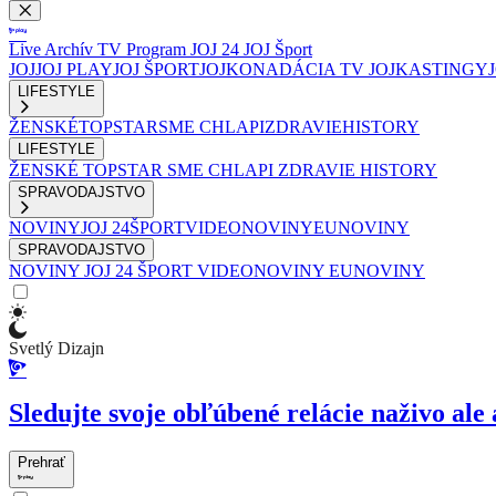
Live
Archív
TV Program
JOJ 24
JOJ Šport
JOJ
JOJ PLAY
JOJ ŠPORT
JOJKO
NADÁCIA TV JOJ
KASTINGY
LIFESTYLE
ŽENSKÉ
TOPSTAR
SME CHLAPI
ZDRAVIE
HISTORY
LIFESTYLE
ŽENSKÉ
TOPSTAR
SME CHLAPI
ZDRAVIE
HISTORY
SPRAVODAJSTVO
NOVINY
JOJ 24
ŠPORT
VIDEONOVINY
EUNOVINY
SPRAVODAJSTVO
NOVINY
JOJ 24
ŠPORT
VIDEONOVINY
EUNOVINY
Svetlý Dizajn
Sledujte svoje obľúbené relácie naživo ale 
Prehrať