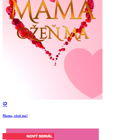
Mama, ožeň ma!