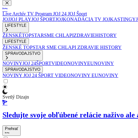
Live
Archív
TV Program
JOJ 24
JOJ Šport
JOJ
JOJ PLAY
JOJ ŠPORT
JOJKO
NADÁCIA TV JOJ
KASTINGY
LIFESTYLE
ŽENSKÉ
TOPSTAR
SME CHLAPI
ZDRAVIE
HISTORY
LIFESTYLE
ŽENSKÉ
TOPSTAR
SME CHLAPI
ZDRAVIE
HISTORY
SPRAVODAJSTVO
NOVINY
JOJ 24
ŠPORT
VIDEONOVINY
EUNOVINY
SPRAVODAJSTVO
NOVINY
JOJ 24
ŠPORT
VIDEONOVINY
EUNOVINY
Svetlý Dizajn
Sledujte svoje obľúbené relácie naživo ale 
Prehrať