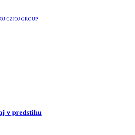
JOJ CZ
JOJ GROUP
aj v predstihu