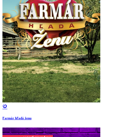
Farmár hľadá ženu