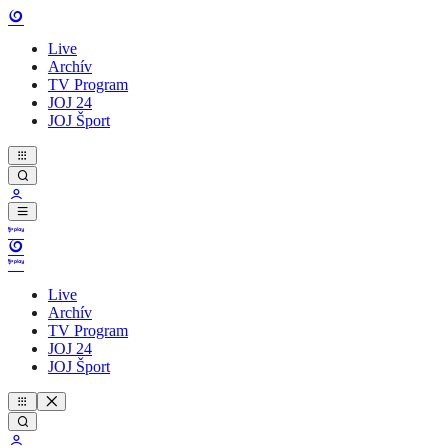
Live
Archív
TV Program
JOJ 24
JOJ Šport
Live
Archív
TV Program
JOJ 24
JOJ Šport