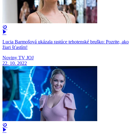
Lucia Barmošová ukázala rastúce tehotenské bruško: Pozrite, ako
žiari šťastím!
Noviny TV JOJ
22. 10. 2022