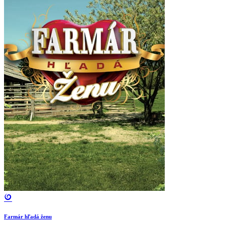
Farmár hľadá ženu