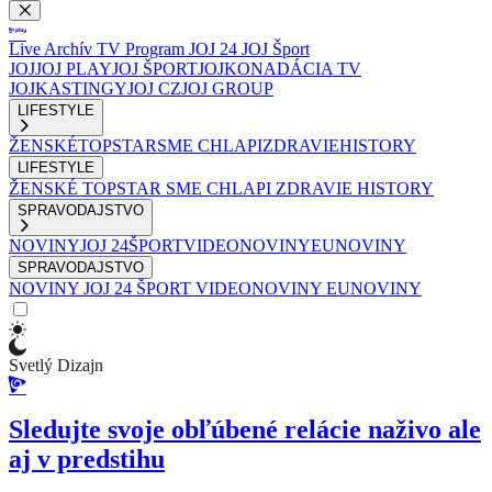
Live
Archív
TV Program
JOJ 24
JOJ Šport
JOJ
JOJ PLAY
JOJ ŠPORT
JOJKO
NADÁCIA TV
JOJ
KASTINGY
JOJ CZ
JOJ GROUP
LIFESTYLE
ŽENSKÉ
TOPSTAR
SME CHLAPI
ZDRAVIE
HISTORY
LIFESTYLE
ŽENSKÉ
TOPSTAR
SME CHLAPI
ZDRAVIE
HISTORY
SPRAVODAJSTVO
NOVINY
JOJ 24
ŠPORT
VIDEONOVINY
EUNOVINY
SPRAVODAJSTVO
NOVINY
JOJ 24
ŠPORT
VIDEONOVINY
EUNOVINY
Svetlý Dizajn
Sledujte svoje obľúbené relácie naživo ale
aj v predstihu