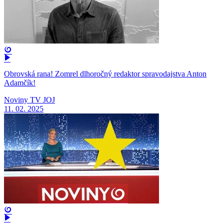
Obrovská rana! Zomrel dlhoročný redaktor spravodajstva Anton
Adamčík!
Noviny TV JOJ
11. 02. 2025