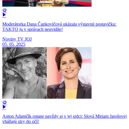
Moderátorka Dana Čapkovičová ukázala výstavnú postavičku:
TAKTO ju v správach neuvidíte!
Noviny TV JOJ
05. 05. 2025
Anton Adamčík ostane navždy aj v jej srdci: Slová Miriam Jarošovej
vháňajú slzy do očí!