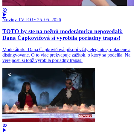
Noviny TV JOJ
•
25. 05. 2026
TOTO by ste na nežnú moderátorku nepovedali:
Dana Čapkovičová si vyrobila poriadny trapas!
Moderátorka Dana Čapkovičová pôsobí vždy elegantne, uhladene a
distingvovane. O to viac prekvapuje zážitok, o ktorý sa podelila. Na
verejnosti si totiž vyrobila poriadny trapas!