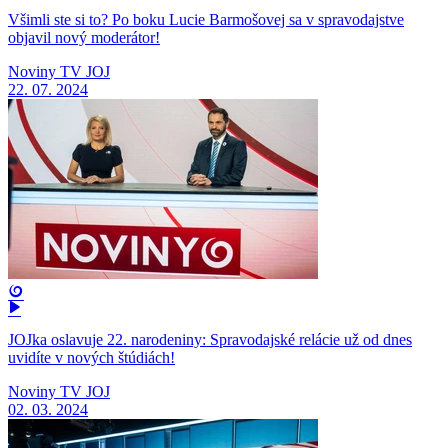
Všimli ste si to? Po boku Lucie Barmošovej sa v spravodajstve
objavil nový moderátor!
Noviny TV JOJ
22. 07. 2024
JOJka oslavuje 22. narodeniny: Spravodajské relácie už od dnes
uvidíte v nových štúdiách!
Noviny TV JOJ
02. 03. 2024