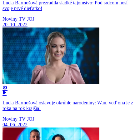
Lucia Barmošová prezradila sladké tajomstvo: Pod srdcom nosí
svoje prvé dieťatko!
Noviny TV JOJ
20. 10. 2022
Lucia Barmošová oslavuje okrúhle narodeniny: Wau, veď ona je z
roka na rok krajšia!
Noviny TV JOJ
04. 06. 2022