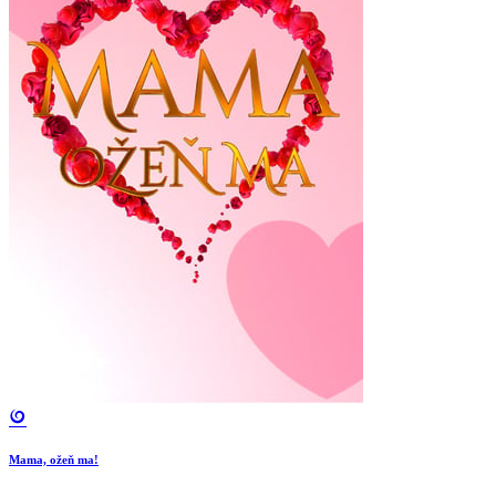
Mama, ožeň ma!