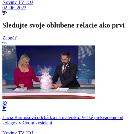
Noviny TV JOJ
02. 06. 2023
Sledujte svoje oblubene relacie ako prví
Zapnúť
Lucia Barmošová odchádza na materskú: Veľké prekvapenie od
kolegov v živom vysielaní!
Noviny TV JOJ