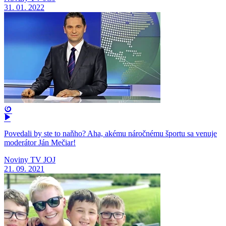
31. 01. 2022
Povedali by ste to naňho? Aha, akému náročnému športu sa venuje
moderátor Ján Mečiar!
Noviny TV JOJ
21. 09. 2021