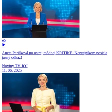
Aneta Parišková po ostrej módnej KRITIKE: Neprajníkom posiela
jasný odkaz!
Noviny TV JOJ
11. 06. 2025