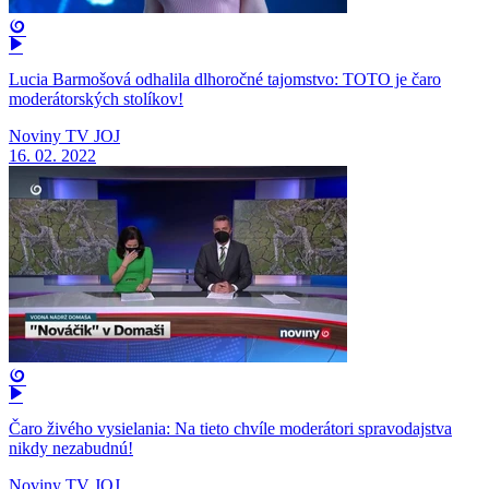
Lucia Barmošová odhalila dlhoročné tajomstvo: TOTO je čaro
moderátorských stolíkov!
Noviny TV JOJ
16. 02. 2022
Čaro živého vysielania: Na tieto chvíle moderátori spravodajstva
nikdy nezabudnú!
Noviny TV JOJ