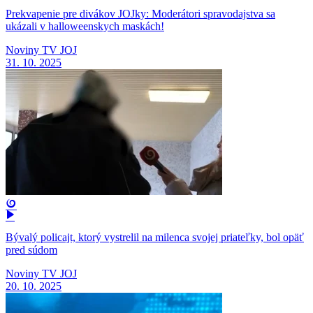
Prekvapenie pre divákov JOJky: Moderátori spravodajstva sa
ukázali v halloweenskych maskách!
Noviny TV JOJ
31. 10. 2025
Bývalý policajt, ktorý vystrelil na milenca svojej priateľky, bol opäť
pred súdom
Noviny TV JOJ
20. 10. 2025