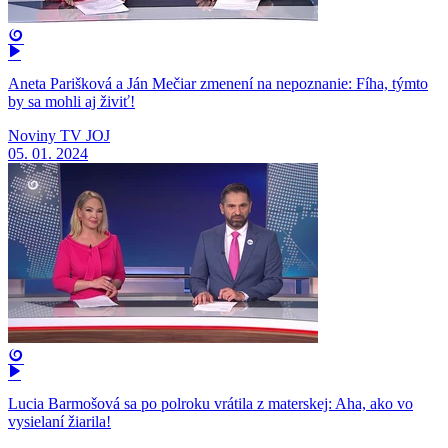
Aneta Parišková a Ján Mečiar zmenení na nepoznanie: Fíha, týmto
by sa mohli aj živiť!
Noviny TV JOJ
05. 01. 2024
Lucia Barmošová sa po polroku vrátila z materskej: Aha, ako vo
vysielaní žiarila!