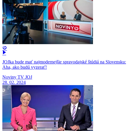
JOJka bude mať najmodernejšie spravodajské štúdiá na Slovensku:
Aha, ako budú vyzerať!
Noviny TV JOJ
28. 02. 2024