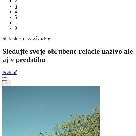
2
3
4
5
…
8
Slobodne a bez záväzkov
Sledujte svoje obľúbené relácie naživo ale
aj v predstihu
Prehrať