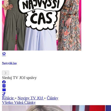
Najvyšší čas
Sleduj TV JOJ správy
Relácie
»
Noviny TV JOJ
»
Články
Všetko
Videá
Články