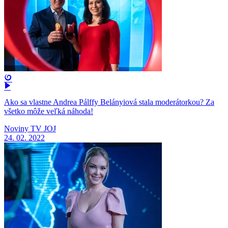
Ako sa vlastne Andrea Pálffy Belányiová stala moderátorkou? Za
všetko môže veľká náhoda!
Noviny TV JOJ
24. 02. 2022