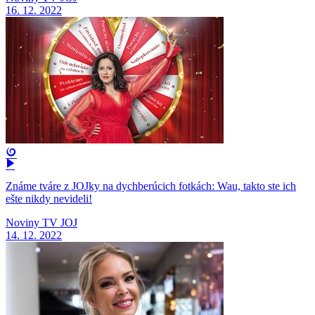
16. 12. 2022
Známe tváre z JOJky na dychberúcich fotkách: Wau, takto ste ich
ešte nikdy nevideli!
Noviny TV JOJ
14. 12. 2022