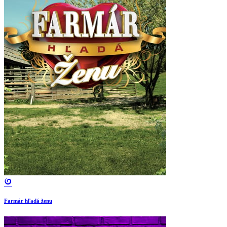
Farmár hľadá ženu