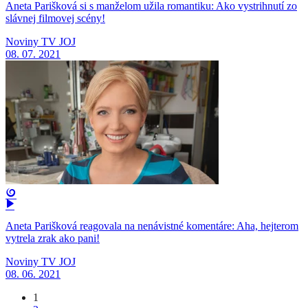
Aneta Parišková si s manželom užila romantiku: Ako vystrihnutí zo
slávnej filmovej scény!
Noviny TV JOJ
08. 07. 2021
Aneta Parišková reagovala na nenávistné komentáre: Aha, hejterom
vytrela zrak ako pani!
Noviny TV JOJ
08. 06. 2021
1