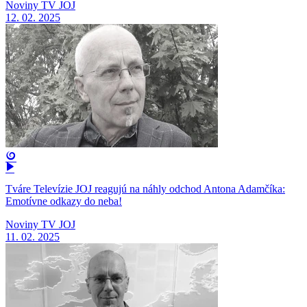
Noviny TV JOJ
12. 02. 2025
Tváre Televízie JOJ reagujú na náhly odchod Antona Adamčíka:
Emotívne odkazy do neba!
Noviny TV JOJ
11. 02. 2025