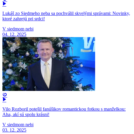
Lukáš zo Siedmeho neba sa pochválil skvelými správami: Novinky,
ktoré zahrejú pri srdci!
V siedmom nebi
04. 12. 2025
Vilo Rozboril potešil fanúšikov romantickou fotkou s manželkou:
Aha, akí sú spolu krásni!
V siedmom nebi
03. 12. 2025