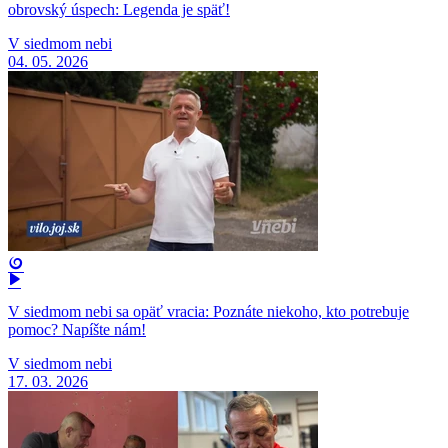
obrovský úspech: Legenda je späť!
V siedmom nebi
04. 05. 2026
V siedmom nebi sa opäť vracia: Poznáte niekoho, kto potrebuje
pomoc? Napíšte nám!
V siedmom nebi
17. 03. 2026