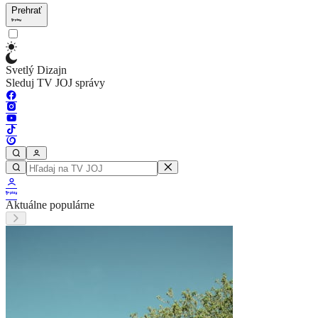
Prehrať
Svetlý Dizajn
Sleduj TV JOJ správy
Aktuálne populárne