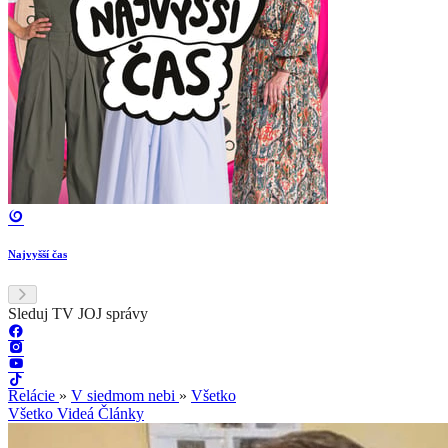
Najvyšší čas
Sleduj TV JOJ správy
Relácie
»
V siedmom nebi
»
Všetko
Všetko
Videá
Články