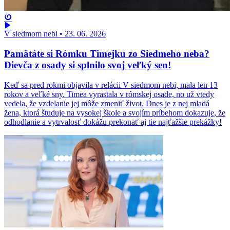
V siedmom nebi
•
23. 06. 2026
Pamätáte si Rómku Timejku zo Siedmeho neba?
Dievča z osady si splnilo svoj veľký sen!
Keď sa pred rokmi objavila v relácii V siedmom nebi, mala len 13
rokov a veľké sny. Timea vyrastala v rómskej osade, no už vtedy
vedela, že vzdelanie jej môže zmeniť život. Dnes je z nej mladá
žena, ktorá študuje na vysokej škole a svojím príbehom dokazuje, že
odhodlanie a vytrvalosť dokážu prekonať aj tie najťažšie prekážky!