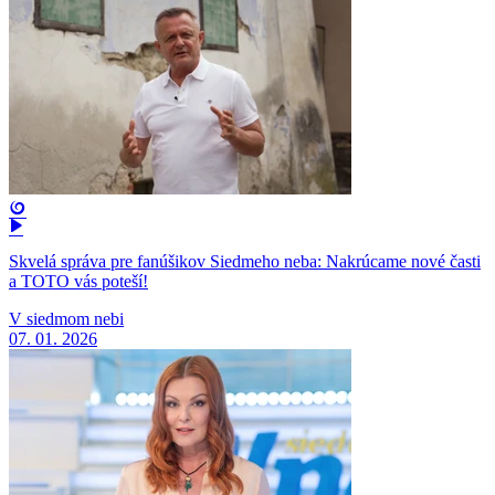
Skvelá správa pre fanúšikov Siedmeho neba: Nakrúcame nové časti
a TOTO vás poteší!
V siedmom nebi
07. 01. 2026