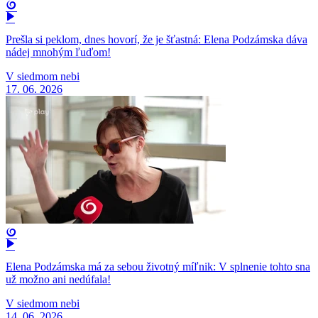
Prešla si peklom, dnes hovorí, že je šťastná: Elena Podzámska dáva
nádej mnohým ľuďom!
V siedmom nebi
17. 06. 2026
Elena Podzámska má za sebou životný míľnik: V splnenie tohto sna
už možno ani nedúfala!
V siedmom nebi
14. 06. 2026