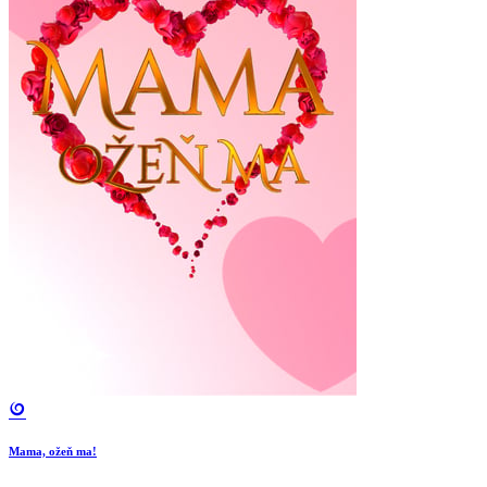
Mama, ožeň ma!