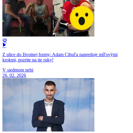
Z ulice do životnej formy: Adam Cibuľa napreduje míľovými
krokmi, pozrite na tie ruky!
V siedmom nebi
26. 02. 2026