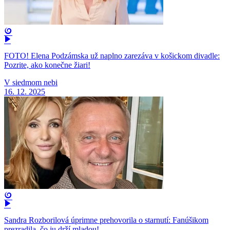
FOTO! Elena Podzámska už naplno zarezáva v košickom divadle:
Pozrite, ako konečne žiari!
V siedmom nebi
16. 12. 2025
Sandra Rozborilová úprimne prehovorila o starnutí: Fanúšikom
prezradila, čo ju drží mladou!