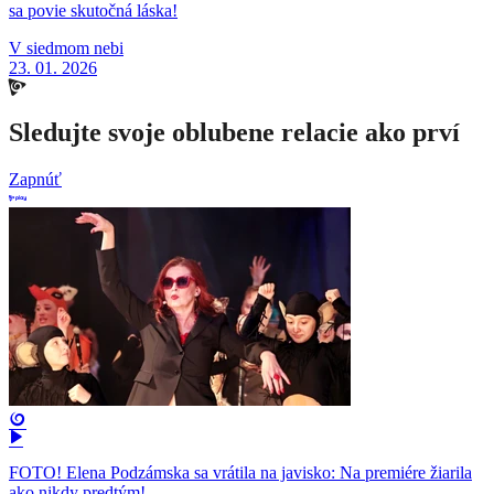
sa povie skutočná láska!
V siedmom nebi
23. 01. 2026
Sledujte svoje oblubene relacie ako prví
Zapnúť
FOTO! Elena Podzámska sa vrátila na javisko: Na premiére žiarila
ako nikdy predtým!