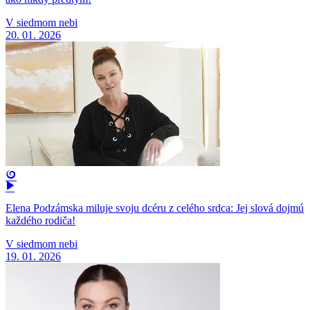
V siedmom nebi
20. 01. 2026
Elena Podzámska miluje svoju dcéru z celého srdca: Jej slová dojmú
každého rodiča!
V siedmom nebi
19. 01. 2026