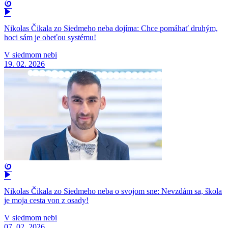
Nikolas Čikala zo Siedmeho neba dojíma: Chce pomáhať druhým,
hoci sám je obeťou systému!
V siedmom nebi
19. 02. 2026
Nikolas Čikala zo Siedmeho neba o svojom sne: Nevzdám sa, škola
je moja cesta von z osady!
V siedmom nebi
07. 02. 2026