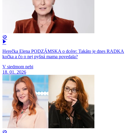
Herečka Elena PODZÁMSKA o dcére: Takáto je dnes RADKA
kočka a čo o nej pyšná mama povedala?
V siedmom nebi
18. 01. 2026