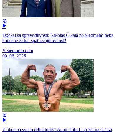
Dočkal sa spravodlivosti: Nikolas Čikala zo Siedmeho neba
konečne získal späť svojprávnosť!
V siedmom nebi
09. 06. 2026
Z ulice na svetlo reflektorov! Adam Cibuľa zožal na súťaži