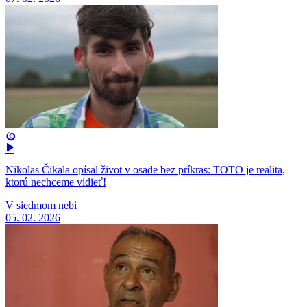
Nikolas Čikala opísal život v osade bez príkras: TOTO je realita,
ktorú nechceme vidieť!
V siedmom nebi
05. 02. 2026