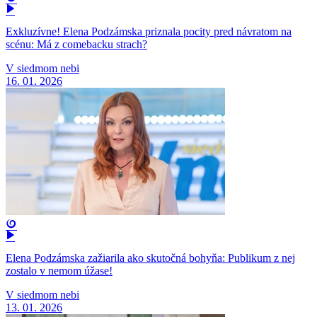
Exkluzívne! Elena Podzámska priznala pocity pred návratom na
scénu: Má z comebacku strach?
V siedmom nebi
16. 01. 2026
Elena Podzámska zažiarila ako skutočná bohyňa: Publikum z nej
zostalo v nemom úžase!
V siedmom nebi
13. 01. 2026