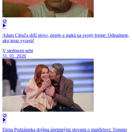
Adam Cibuľa drží slovo, nepije a maká na svojej forme: Odpadnete,
ako teraz vyzerá!
V siedmom nebi
31. 01. 2026
Elena Podzámska dojíma úprimnými slovami o manželovi: Tomuto