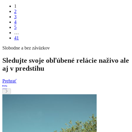
1
2
3
4
5
…
41
Slobodne a bez záväzkov
Sledujte svoje obľúbené relácie naživo ale
aj v predstihu
Prehrať