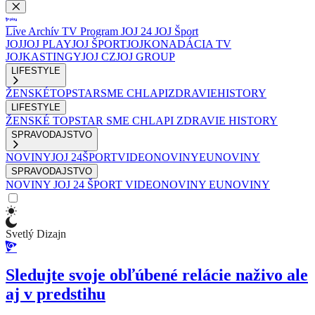
Live
Archív
TV Program
JOJ 24
JOJ Šport
JOJ
JOJ PLAY
JOJ ŠPORT
JOJKO
NADÁCIA TV
JOJ
KASTINGY
JOJ CZ
JOJ GROUP
LIFESTYLE
ŽENSKÉ
TOPSTAR
SME CHLAPI
ZDRAVIE
HISTORY
LIFESTYLE
ŽENSKÉ
TOPSTAR
SME CHLAPI
ZDRAVIE
HISTORY
SPRAVODAJSTVO
NOVINY
JOJ 24
ŠPORT
VIDEONOVINY
EUNOVINY
SPRAVODAJSTVO
NOVINY
JOJ 24
ŠPORT
VIDEONOVINY
EUNOVINY
Svetlý Dizajn
Sledujte svoje obľúbené relácie naživo ale
aj v predstihu