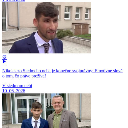
Nikolas zo Siedmeho neba je konečne svojprávny: Emotívne slová
o tom, čo práve prežíva!
V siedmom nebi
10. 06. 2026