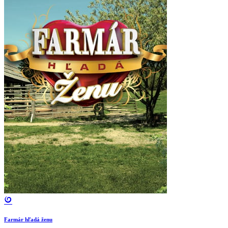
Farmár hľadá ženu