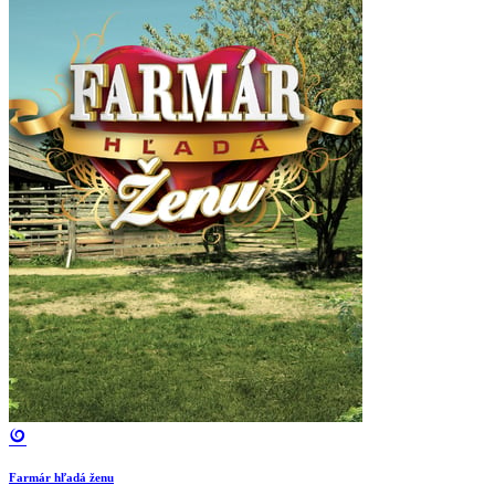
Farmár hľadá ženu