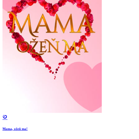
Mama, ožeň ma!