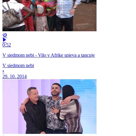
0:52
V siedmom nebi - Vilo v Afrike spieva a tancuje
V siedmom nebi
•
29. 10. 2014