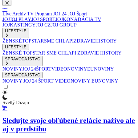
Live
Archív
TV Program
JOJ 24
JOJ Šport
JOJ
JOJ PLAY
JOJ ŠPORT
JOJKO
NADÁCIA TV
JOJ
KASTINGY
JOJ CZ
JOJ GROUP
LIFESTYLE
ŽENSKÉ
TOPSTAR
SME CHLAPI
ZDRAVIE
HISTORY
LIFESTYLE
ŽENSKÉ
TOPSTAR
SME CHLAPI
ZDRAVIE
HISTORY
SPRAVODAJSTVO
NOVINY
JOJ 24
ŠPORT
VIDEONOVINY
EUNOVINY
SPRAVODAJSTVO
NOVINY
JOJ 24
ŠPORT
VIDEONOVINY
EUNOVINY
Svetlý Dizajn
Sledujte svoje obľúbené relácie naživo ale
aj v predstihu