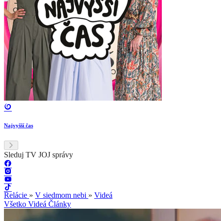
Najvyšší čas
Sleduj TV JOJ správy
Relácie
»
V siedmom nebi
»
Videá
Všetko
Videá
Články