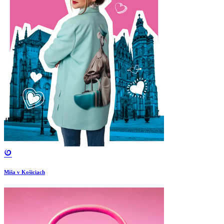
Miša v Košiciach