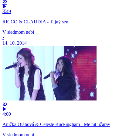
3:49
RICCO & CLAUDIA - Tajný sen
V siedmom nebi
•
14. 10. 2014
4:00
Anička Oláhová & Celeste Buckingham - Me tut užarav
V siedmom nebi