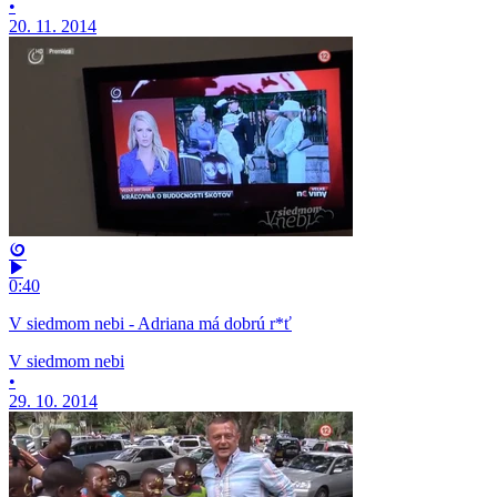
•
20. 11. 2014
0:40
V siedmom nebi - Adriana má dobrú r*ť
V siedmom nebi
•
29. 10. 2014