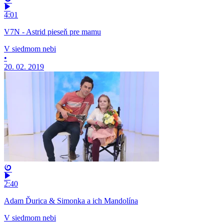
4:01
V7N - Astrid pieseň pre mamu
V siedmom nebi
•
20. 02. 2019
2:40
Adam Ďurica & Simonka a ich Mandolína
V siedmom nebi