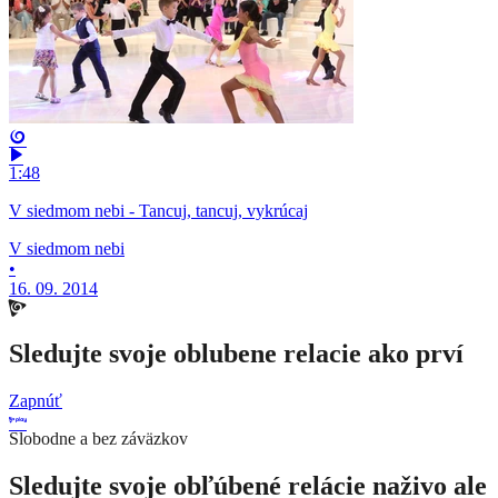
1:48
V siedmom nebi - Tancuj, tancuj, vykrúcaj
V siedmom nebi
•
16. 09. 2014
Sledujte svoje oblubene relacie ako prví
Zapnúť
Slobodne a bez záväzkov
Sledujte svoje obľúbené relácie naživo ale