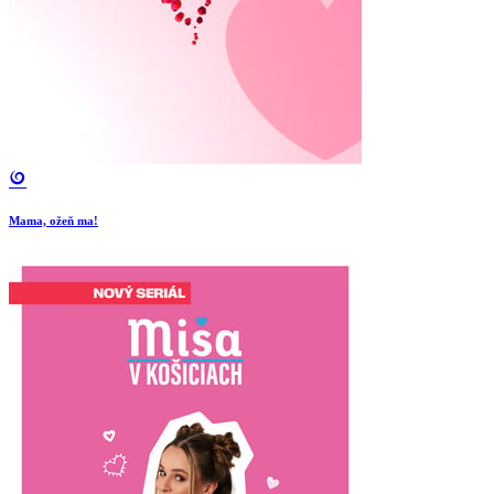
Mama, ožeň ma!