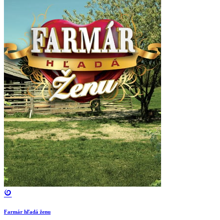
Farmár hľadá ženu