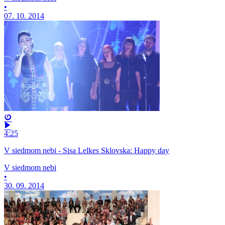
•
07. 10. 2014
4:25
V siedmom nebi - Sisa Lelkes Sklovska: Happy day
V siedmom nebi
•
30. 09. 2014