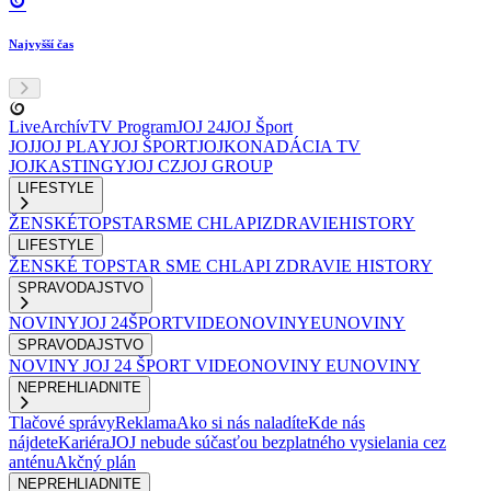
Najvyšší čas
Live
Archív
TV Program
JOJ 24
JOJ Šport
JOJ
JOJ PLAY
JOJ ŠPORT
JOJKO
NADÁCIA TV
JOJ
KASTINGY
JOJ CZ
JOJ GROUP
LIFESTYLE
ŽENSKÉ
TOPSTAR
SME CHLAPI
ZDRAVIE
HISTORY
LIFESTYLE
ŽENSKÉ
TOPSTAR
SME CHLAPI
ZDRAVIE
HISTORY
SPRAVODAJSTVO
NOVINY
JOJ 24
ŠPORT
VIDEONOVINY
EUNOVINY
SPRAVODAJSTVO
NOVINY
JOJ 24
ŠPORT
VIDEONOVINY
EUNOVINY
NEPREHLIADNITE
Tlačové správy
Reklama
Ako si nás naladíte
Kde nás
nájdete
Kariéra
JOJ nebude súčasťou bezplatného vysielania cez
anténu
Akčný plán
NEPREHLIADNITE