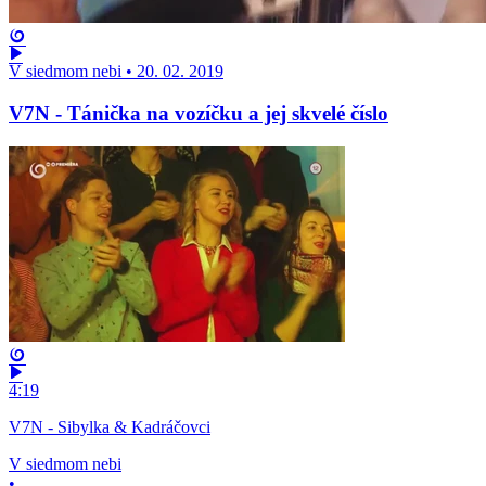
V siedmom nebi
•
20. 02. 2019
V7N - Tánička na vozíčku a jej skvelé číslo
4:19
V7N - Sibylka & Kadráčovci
V siedmom nebi
•