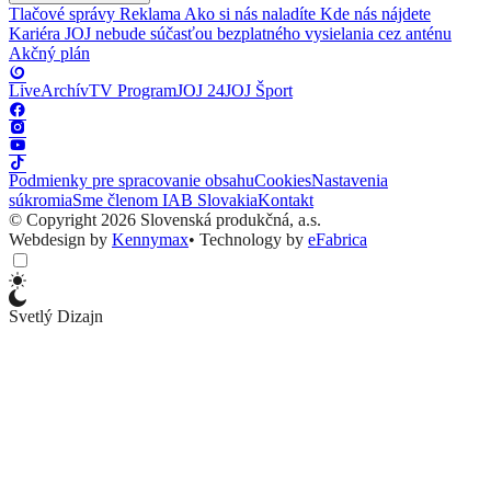
Tlačové správy
Reklama
Ako si nás naladíte
Kde nás nájdete
Kariéra
JOJ nebude súčasťou bezplatného vysielania cez anténu
Akčný plán
Live
Archív
TV Program
JOJ 24
JOJ Šport
Podmienky pre spracovanie obsahu
Cookies
Nastavenia
súkromia
Sme členom IAB Slovakia
Kontakt
© Copyright 2026 Slovenská produkčná, a.s.
Webdesign by
Kennymax
•
Technology by
eFabrica
Svetlý Dizajn