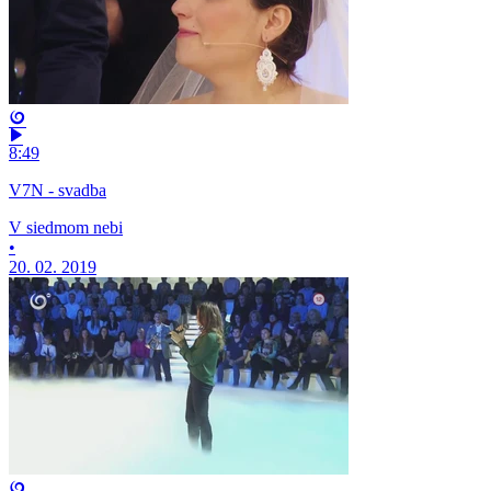
8:49
V7N - svadba
V siedmom nebi
•
20. 02. 2019