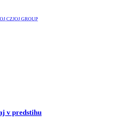
JOJ CZ
JOJ GROUP
aj v predstihu