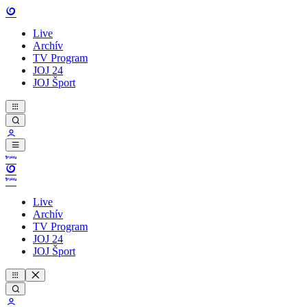
Live
Archív
TV Program
JOJ 24
JOJ Šport
Live
Archív
TV Program
JOJ 24
JOJ Šport