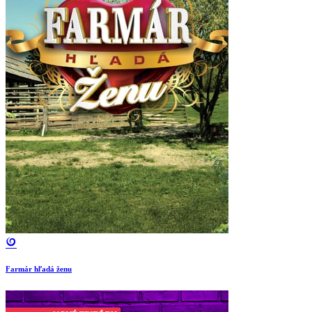
Farmár hľadá ženu