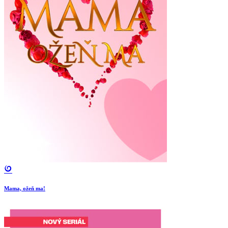
Mama, ožeň ma!