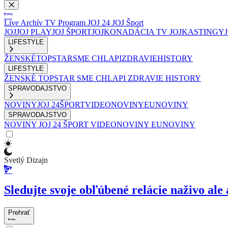
Live
Archív
TV Program
JOJ 24
JOJ Šport
JOJ
JOJ PLAY
JOJ ŠPORT
JOJKO
NADÁCIA TV JOJ
KASTINGY
LIFESTYLE
ŽENSKÉ
TOPSTAR
SME CHLAPI
ZDRAVIE
HISTORY
LIFESTYLE
ŽENSKÉ
TOPSTAR
SME CHLAPI
ZDRAVIE
HISTORY
SPRAVODAJSTVO
NOVINY
JOJ 24
ŠPORT
VIDEONOVINY
EUNOVINY
SPRAVODAJSTVO
NOVINY
JOJ 24
ŠPORT
VIDEONOVINY
EUNOVINY
Svetlý Dizajn
Sledujte svoje obľúbené relácie naživo ale 
Prehrať