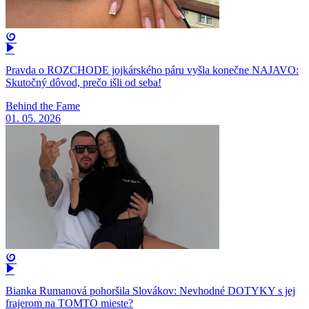
Pravda o ROZCHODE jojkárského páru vyšla konečne NAJAVO:
Skutočný dôvod, prečo išli od seba!
Behind the Fame
01. 05. 2026
Bianka Rumanová pohoršila Slovákov: Nevhodné DOTYKY s jej
frajerom na TOMTO mieste?