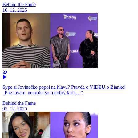
Behind the Fame
10. 12. 2025
Sype si Jovinečko popol na hlavu? Pravda o VIDEU o Bianke!
„Priznávam, neurobil som dobrý krok…“
Behind the Fame
07. 12. 2025