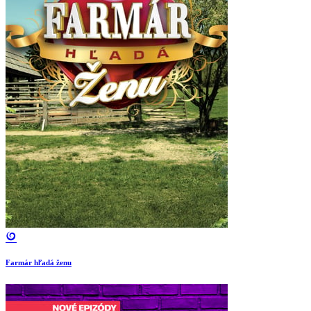
Farmár hľadá ženu