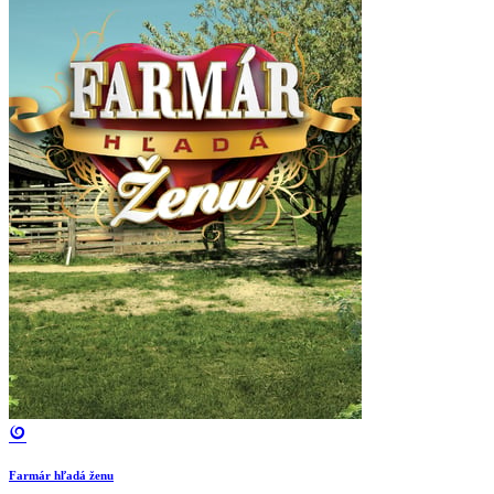
Farmár hľadá ženu