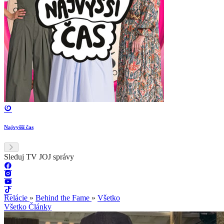
Najvyšší čas
Sleduj TV JOJ správy
Relácie
»
Behind the Fame
»
Všetko
Všetko
Články