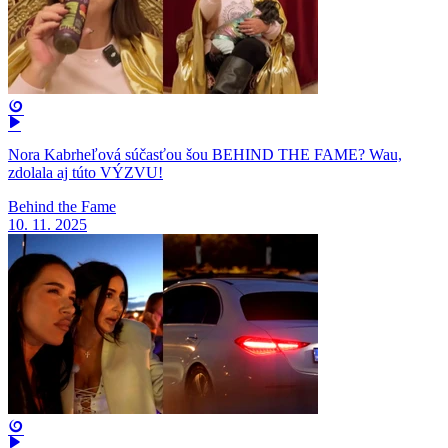
Nora Kabrheľová súčasťou šou BEHIND THE FAME? Wau,
zdolala aj túto VÝZVU!
Behind the Fame
10. 11. 2025