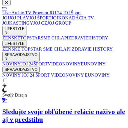
Live
Archív
TV Program
JOJ 24
JOJ Šport
JOJ
JOJ PLAY
JOJ ŠPORT
JOJKO
NADÁCIA TV
JOJ
KASTINGY
JOJ CZ
JOJ GROUP
LIFESTYLE
ŽENSKÉ
TOPSTAR
SME CHLAPI
ZDRAVIE
HISTORY
LIFESTYLE
ŽENSKÉ
TOPSTAR
SME CHLAPI
ZDRAVIE
HISTORY
SPRAVODAJSTVO
NOVINY
JOJ 24
ŠPORT
VIDEONOVINY
EUNOVINY
SPRAVODAJSTVO
NOVINY
JOJ 24
ŠPORT
VIDEONOVINY
EUNOVINY
Svetlý Dizajn
Sledujte svoje obľúbené relácie naživo ale
aj v predstihu