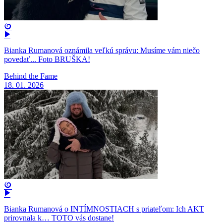
Bianka Rumanová oznámila veľkú správu: Musíme vám niečo
povedať... Foto BRUŠKA!
Behind the Fame
18. 01. 2026
Bianka Rumanová o INTÍMNOSTIACH s priateľom: Ich AKT
prirovnala k… TOTO vás dostane!