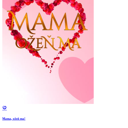
Mama, ožeň ma!