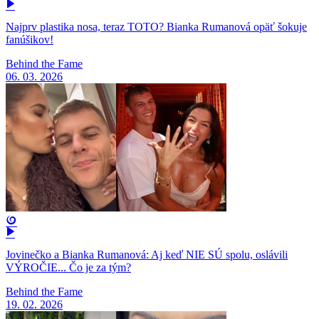
Najprv plastika nosa, teraz TOTO? Bianka Rumanová opäť šokuje
fanúšikov!
Behind the Fame
06. 03. 2026
Jovinečko a Bianka Rumanová: Aj keď NIE SÚ spolu, oslávili
VÝROČIE... Čo je za tým?
Behind the Fame
19. 02. 2026