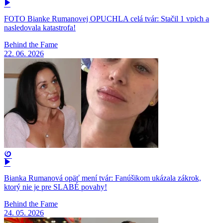
FOTO Bianke Rumanovej OPUCHLA celá tvár: Stačil 1 vpich a
nasledovala katastrofa!
Behind the Fame
22. 06. 2026
Bianka Rumanová opäť mení tvár: Fanúšikom ukázala zákrok,
ktorý nie je pre SLABÉ povahy!
Behind the Fame
24. 05. 2026