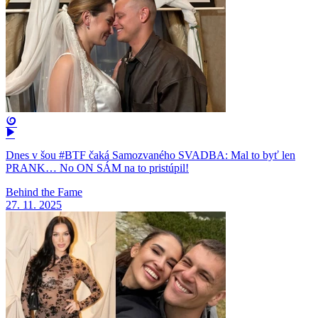
Dnes v šou #BTF čaká Samozvaného SVADBA: Mal to byť len
PRANK… No ON SÁM na to pristúpil!
Behind the Fame
27. 11. 2025