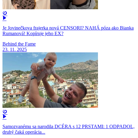
Je Jovinečkova frajerka nová CENSORI? NAHÁ póza ako Bianka
Rumanová! Kopíruje jeho EX?
Behind the Fame
23. 11. 2025
Samozvanému sa narodila DCÉRA s 12 PRSTAMI: 1 ODPADOL,
druhý čaká operácia...