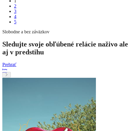
1
2
3
4
5
Slobodne a bez záväzkov
Sledujte svoje obľúbené relácie naživo ale
aj v predstihu
Prehrať