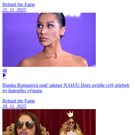
Behind the Fame
21. 11. 2025
Bianka Rumanová opäť takmer NAHÁ! Dnes uvidíte celý priebeh
jej šialeného výstupu
Behind the Fame
20. 11. 2025