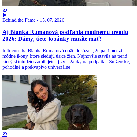
Behind the Fame
•
15. 07. 2026
Aj Bianka Rumanová podľahla módnemu trendu
2026: Dámy, tieto topánky musíte mať!
Influencerka Bianka Rumanová opäť dokázala, že patrí medzi
módne ikony, ktoré sledujú tisíce žien. Najnovšie stavila na trend,
ktorý si toto leto zamilujete aj vy – žabky na podpätku. Sú ženské,
pohodlné a prekvapivo univerzálne.