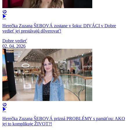
Herečka Zuzana ŠEBOVÁ zostane v šoku: DIVÁCI v Dobre
vedieť jej prestávajú dôverovať!
Dobre vedieť
02. 04. 2026
Herečka Zuzana ŠEBOVÁ prizná PROBLÉMY s pamäťou: AKO
jej to komplikuje ŽIVOT?!