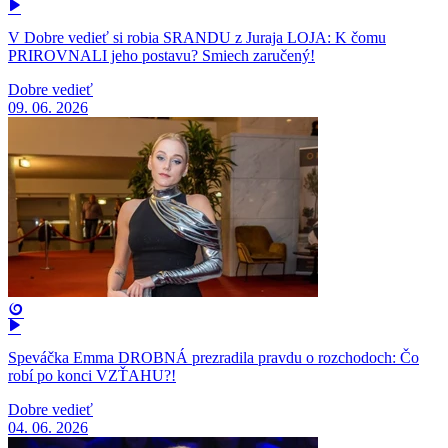
V Dobre vedieť si robia SRANDU z Juraja LOJA: K čomu
PRIROVNALI jeho postavu? Smiech zaručený!
Dobre vedieť
09. 06. 2026
Speváčka Emma DROBNÁ prezradila pravdu o rozchodoch: Čo
robí po konci VZŤAHU?!
Dobre vedieť
04. 06. 2026