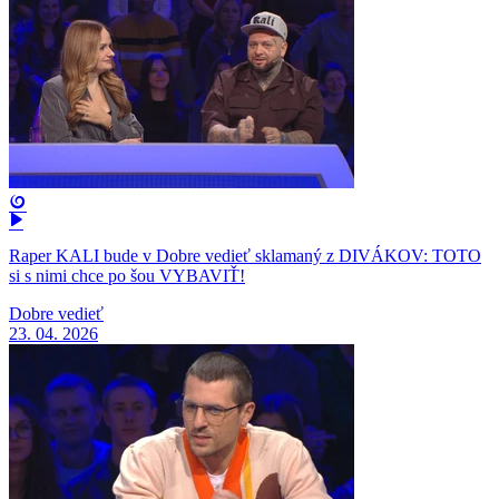
Raper KALI bude v Dobre vedieť sklamaný z DIVÁKOV: TOTO
si s nimi chce po šou VYBAVIŤ!
Dobre vedieť
23. 04. 2026