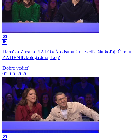
Herečka Zuzana FIALOVÁ odsunutá na vedľajšiu koľaj: Čím ju
ZATIENIL kolega Juraj Loj?
Dobre vedieť
05. 05. 2026