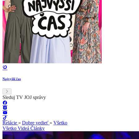
Najvyšší čas
Sleduj TV JOJ správy
Relácie
»
Dobre vedieť
»
Všetko
Všetko
Videá
Články