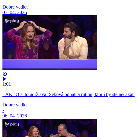
Dobre vedieť
07. 04. 2026
1:01
TAKTO si to udržiava! Šebová odhalila rutinu, ktorú by ste nečakali
Dobre vedieť
•
06. 04. 2026