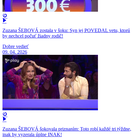
Zuzana ŠEBOVÁ zostala v šoku: Syn jej POVEDAL vetu, ktorú
by nechcel počuť žiadny rodič!
Dobre vedieť
09. 04. 2026
Zuzana ŠEBOVÁ šokovala priznaním: Toto robí každé tri týždne,
inak by vyzerala úplne INAK!