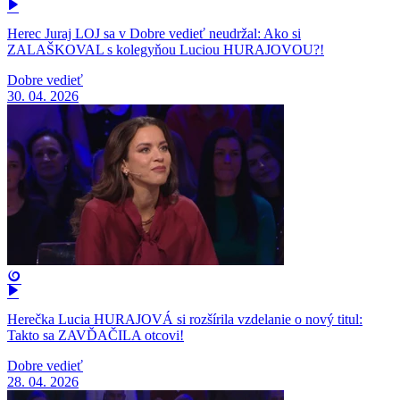
Herec Juraj LOJ sa v Dobre vedieť neudržal: Ako si
ZALAŠKOVAL s kolegyňou Luciou HURAJOVOU?!
Dobre vedieť
30. 04. 2026
Herečka Lucia HURAJOVÁ si rozšírila vzdelanie o nový titul:
Takto sa ZAVĎAČILA otcovi!
Dobre vedieť
28. 04. 2026