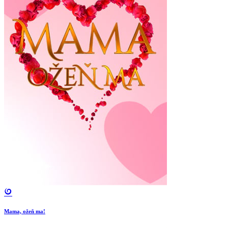
Mama, ožeň ma!