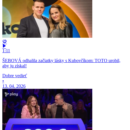
1:11
ŠEBOVÁ odhalila začiatky lásky s Kubovčíkom: TOTO urobil,
aby ju získal!
Dobre vedieť
•
13. 04. 2026