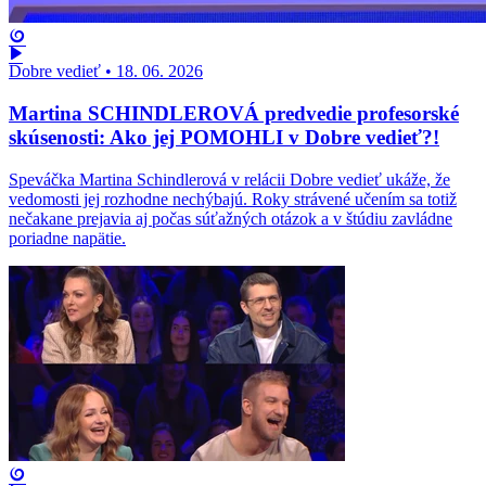
Dobre vedieť
•
18. 06. 2026
Martina SCHINDLEROVÁ predvedie profesorské
skúsenosti: Ako jej POMOHLI v Dobre vedieť?!
Speváčka Martina Schindlerová v relácii Dobre vedieť ukáže, že
vedomosti jej rozhodne nechýbajú. Roky strávené učením sa totiž
nečakane prejavia aj počas súťažných otázok a v štúdiu zavládne
poriadne napätie.