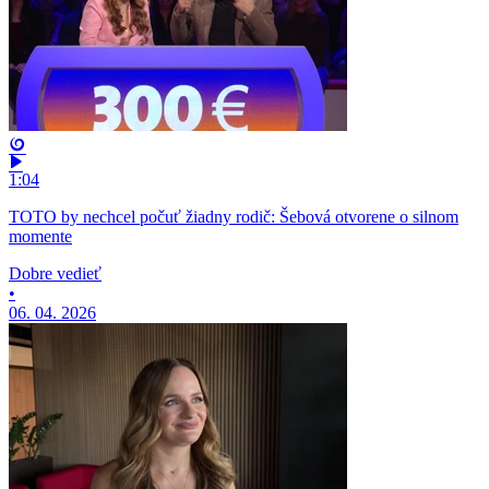
1:04
TOTO by nechcel počuť žiadny rodič: Šebová otvorene o silnom
momente
Dobre vedieť
•
06. 04. 2026