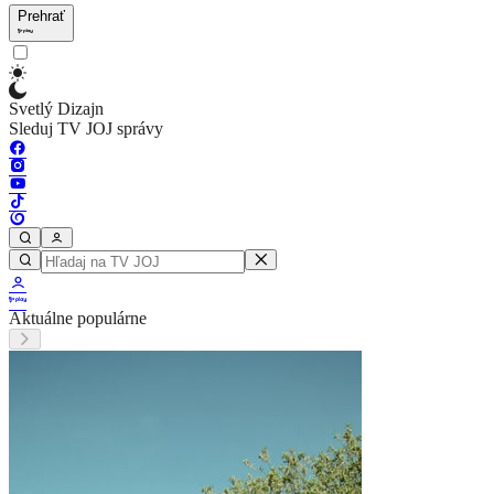
Prehrať
Svetlý Dizajn
Sleduj TV JOJ správy
Aktuálne populárne