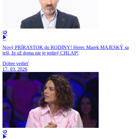
Nový PRÍRASTOK do RODINY! Herec Marek MAJESKÝ sa
teší, že už doma nie je jediný CHLAP!
Dobre vedieť
17. 03. 2026