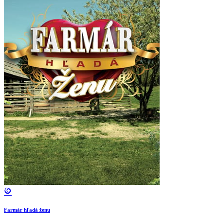
Farmár hľadá ženu