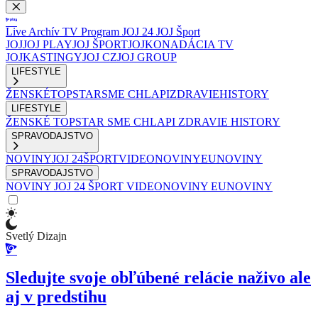
Live
Archív
TV Program
JOJ 24
JOJ Šport
JOJ
JOJ PLAY
JOJ ŠPORT
JOJKO
NADÁCIA TV
JOJ
KASTINGY
JOJ CZ
JOJ GROUP
LIFESTYLE
ŽENSKÉ
TOPSTAR
SME CHLAPI
ZDRAVIE
HISTORY
LIFESTYLE
ŽENSKÉ
TOPSTAR
SME CHLAPI
ZDRAVIE
HISTORY
SPRAVODAJSTVO
NOVINY
JOJ 24
ŠPORT
VIDEONOVINY
EUNOVINY
SPRAVODAJSTVO
NOVINY
JOJ 24
ŠPORT
VIDEONOVINY
EUNOVINY
Svetlý Dizajn
Sledujte svoje obľúbené relácie naživo ale
aj v predstihu