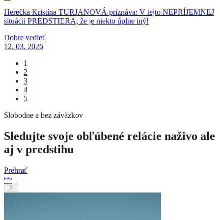
Herečka Kristína TURJANOVÁ priznáva: V tejto NEPRÍJEMNEJ
situácii PREDSTIERA, že je niekto úplne iný!
Dobre vedieť
12. 03. 2026
1
2
3
4
5
Slobodne a bez záväzkov
Sledujte svoje obľúbené relácie naživo ale
aj v predstihu
Prehrať