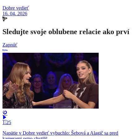
Dobre vedieť
16. 04. 2026
Sledujte svoje oblubene relacie ako prví
Zapnúť
1:25
Napätie v Dobre vedieť vybuchlo: Šebová a Alagič sa pred
kamerami ostro chytili!