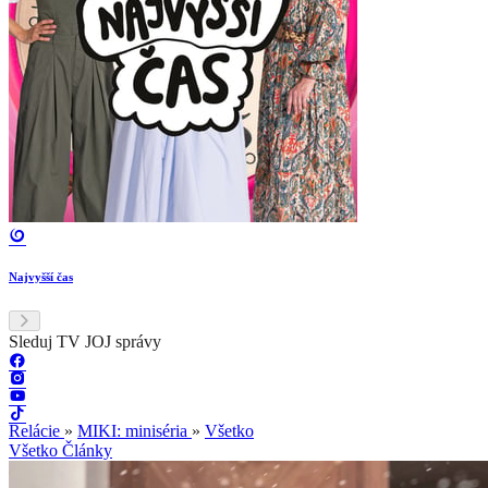
Najvyšší čas
Sleduj TV JOJ správy
Relácie
»
MIKI: miniséria
»
Všetko
Všetko
Články