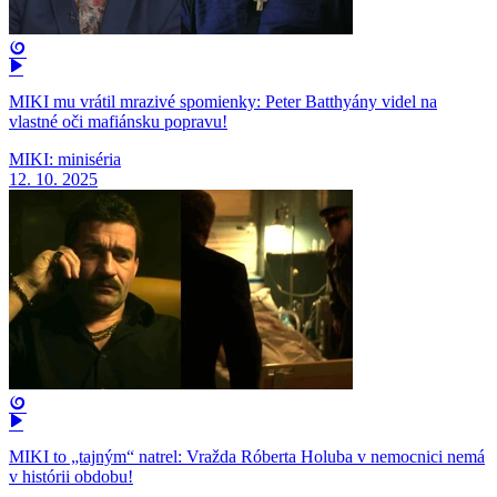
MIKI mu vrátil mrazivé spomienky: Peter Batthyány videl na
vlastné oči mafiánsku popravu!
MIKI: miniséria
12. 10. 2025
MIKI to „tajným“ natrel: Vražda Róberta Holuba v nemocnici nemá
v histórii obdobu!