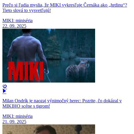
Prečo si ľudia myslia, že MIKI vykresľuje Černáka ako „hrdinu“?
Tieto slová to vysvetľujú!
MIKI: miniséria
22. 09. 2025
Milan Ondrík je naozaj výnimočný herec: Pozrite, čo dokázal v
MIKIHO scéne s tigrom!
MIKI: miniséria
21. 09. 2025