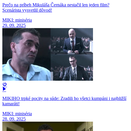
Prečo na príbeh Mikuláša Černáka nestačil len jeden film?
Scenárista vysvetlil dôvod!
MIKI: miniséria
29. 09. 2025
MIKIHO trpké pocity na súde: Zradili ho všetci kumpáni i najbližší
kamaráti!
MIKI: miniséria
28. 09. 2025