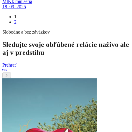
MIKI: miniséria
18. 09. 2025
1
2
Slobodne a bez záväzkov
Sledujte svoje obľúbené relácie naživo ale
aj v predstihu
Prehrať