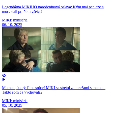
Legendárna MIKIHO narodeninová oslava: Kým mal peniaze a
moc, stáli pri ňom všetci!
MIKI: miniséria
06. 10. 2025
Moment, ktorý láme srdce! MIKI sa stretol za mrežami s mamou:
Takto som ťa vychovala?
MIKI: miniséria
05. 10. 2025