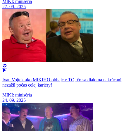
MIKI: miniséria
27. 09. 2025
Ivan Vojtek ako MIKIHO obhajca: TO, čo sa dialo na nakrúcaní,
nezažil počas celej kariéry!
MIKI: miniséria
24. 09. 2025