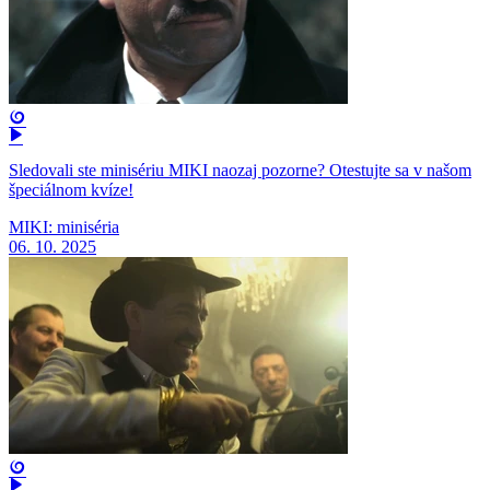
Sledovali ste minisériu MIKI naozaj pozorne? Otestujte sa v našom
špeciálnom kvíze!
MIKI: miniséria
06. 10. 2025