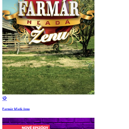
Farmár hľadá ženu