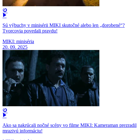
Sú výbuchy v minisérii MIKI skutočné alebo len „dorobené“?
Tvorcovia povedali pravdu!
MIKI: miniséria
20. 09. 2025
Ako sa nakrúcali nočné scény vo filme MIKI: Kameraman prezradil
mrazivú informáciu!