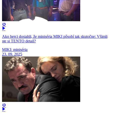
Ako herci dosiahli, že miniséria MIKI pôsobí tak skutočne: Všimli
ste si TENTO detail?
MIKI: miniséria
23. 09. 2025