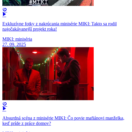
Exkluzívne fotky z nakrúcania minisérie MIKI: Takto sa rodil
najočakávanejší projekt roka!
MIKI: miniséria
27. 09. 2025
Absurdná scéna z minisérie MIKI: Čo povie mafiánovi manželka,
keď príde z práce domov?