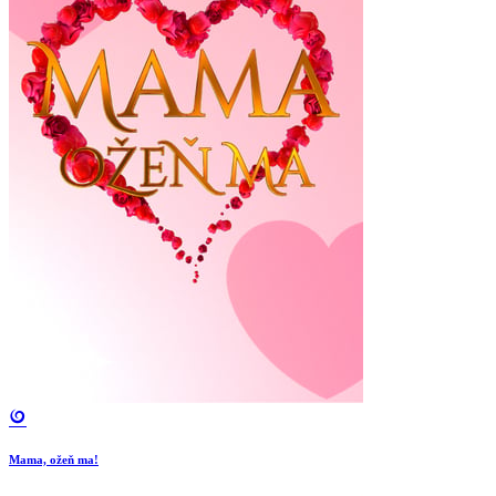
Mama, ožeň ma!