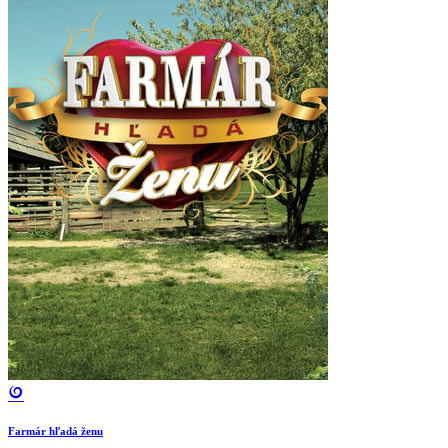
Farmár hľadá ženu