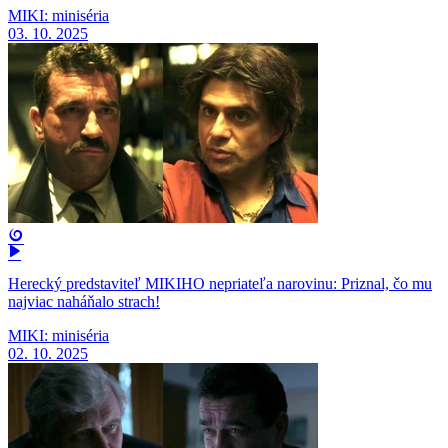
MIKI: miniséria
03. 10. 2025
Herecký predstaviteľ MIKIHO nepriateľa narovinu: Priznal, čo mu
najviac naháňalo strach!
MIKI: miniséria
02. 10. 2025