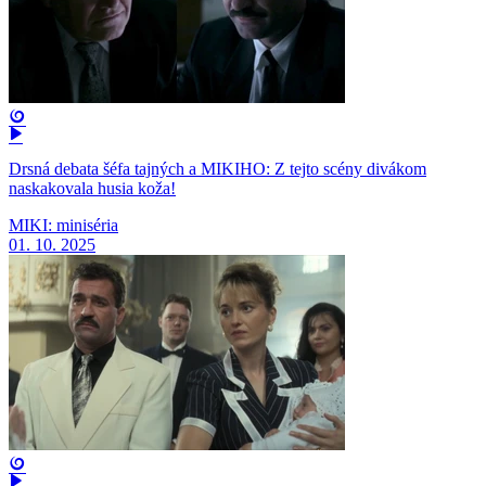
Drsná debata šéfa tajných a MIKIHO: Z tejto scény divákom
naskakovala husia koža!
MIKI: miniséria
01. 10. 2025