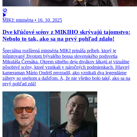
MIKI: miniséria
•
16. 10. 2025
Dve kľúčové scény z MIKIHO skrývajú tajomstvo:
Nebolo to tak, ako sa na prvý pohľad zdalo!
Špeciálna rozšírená miniséria MIKI prináša príbeh, ktorý je
inšpirovaný životom bývalého bossa slovenského podsvetia
Mikuláša Černáka. Okrem silného deja divákov lákajú aj vizuálne
pôsobivé scény, ktoré vznikali v náročných podmienkach. Hlavný
kameraman Mário Ondriš prezradil, ako vznikali dva legendárne
zábery so snehom a dažďom. A, že nie všetko bolo také, ako sa na
prvý pohľad zdá!