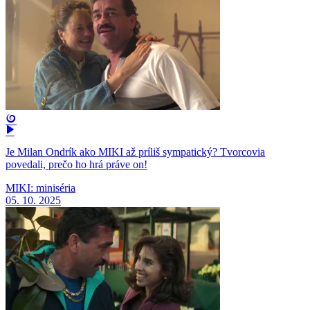
Je Milan Ondrík ako MIKI až príliš sympatický? Tvorcovia
povedali, prečo ho hrá práve on!
MIKI: miniséria
05. 10. 2025