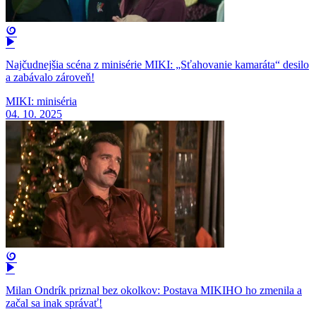
Najčudnejšia scéna z minisérie MIKI: „Sťahovanie kamaráta“ desilo
a zabávalo zároveň!
MIKI: miniséria
04. 10. 2025
Milan Ondrík priznal bez okolkov: Postava MIKIHO ho zmenila a
začal sa inak správať!