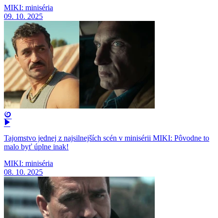
MIKI: miniséria
09. 10. 2025
Tajomstvo jednej z najsilnejších scén v minisérii MIKI: Pôvodne to
malo byť úplne inak!
MIKI: miniséria
08. 10. 2025