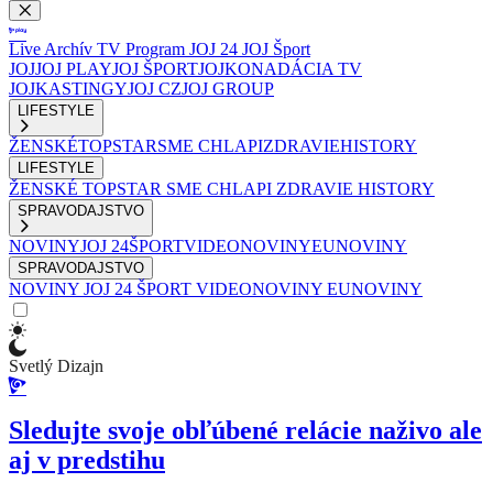
Live
Archív
TV Program
JOJ 24
JOJ Šport
JOJ
JOJ PLAY
JOJ ŠPORT
JOJKO
NADÁCIA TV
JOJ
KASTINGY
JOJ CZ
JOJ GROUP
LIFESTYLE
ŽENSKÉ
TOPSTAR
SME CHLAPI
ZDRAVIE
HISTORY
LIFESTYLE
ŽENSKÉ
TOPSTAR
SME CHLAPI
ZDRAVIE
HISTORY
SPRAVODAJSTVO
NOVINY
JOJ 24
ŠPORT
VIDEONOVINY
EUNOVINY
SPRAVODAJSTVO
NOVINY
JOJ 24
ŠPORT
VIDEONOVINY
EUNOVINY
Svetlý Dizajn
Sledujte svoje obľúbené relácie naživo ale
aj v predstihu